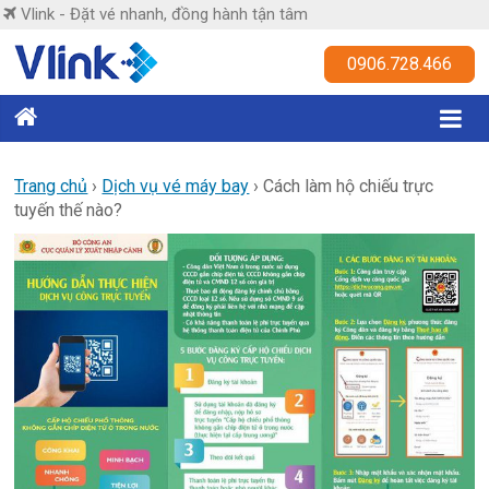
Skip
Vlink - Đặt vé nhanh, đồng hành tận tâm
to
content
Vlink
0906.728.466
Đặt
vé
nhanh,
Trang chủ
›
Dịch vụ vé máy bay
›
Cách làm hộ chiếu trực
tuyến thế nào?
đồng
hành
tận
tâm