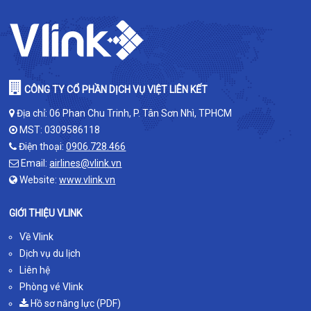
CÔNG TY CỔ PHẦN DỊCH VỤ VIỆT LIÊN KẾT
Địa chỉ: 06 Phan Chu Trinh, P. Tân Sơn Nhì, TPHCM
MST: 0309586118
Điện thoại:
0906.728.466
Email:
airlines@vlink.vn
Website:
www.vlink.vn
GIỚI THIỆU VLINK
Về Vlink
Dịch vụ du lịch
Liên hệ
Phòng vé Vlink
Hồ sơ năng lực (PDF)