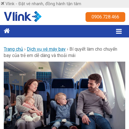
Skip
Vlink - Đặt vé nhanh, đồng hành tận tâm
to
content
Vlink
0906.728.466
Đặt
vé
nhanh,
Trang chủ
›
Dịch vụ vé máy bay
›
Bí quyết làm cho chuyến
bay của trẻ em dễ dàng và thoải mái
đồng
hành
tận
tâm