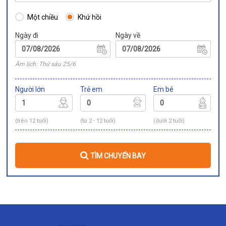
Một chiều
Khứ hồi
Ngày đi
Ngày về
Âm lịch: Thứ sáu 25/6
Người lớn
Trẻ em
Em bé
(trên 12 tuổi)
(từ 2 - 12 tuổi)
(dưới 2 tuổi)
TÌM CHUYẾN BAY