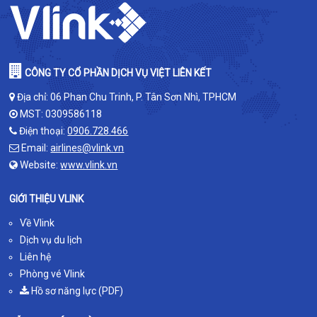
CÔNG TY CỔ PHẦN DỊCH VỤ VIỆT LIÊN KẾT
Địa chỉ: 06 Phan Chu Trinh, P. Tân Sơn Nhì, TPHCM
MST: 0309586118
Điện thoại:
0906.728.466
Email:
airlines@vlink.vn
Website:
www.vlink.vn
GIỚI THIỆU VLINK
Về Vlink
Dịch vụ du lịch
Liên hệ
Phòng vé Vlink
Hồ sơ năng lực (PDF)