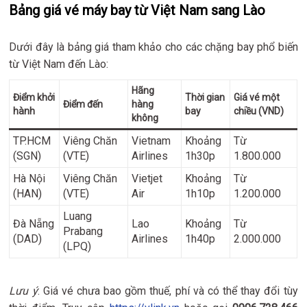
Bảng giá vé máy bay từ Việt Nam sang Lào
Dưới đây là bảng giá tham khảo cho các chặng bay phổ biến
từ Việt Nam đến Lào:
Hãng
Điểm khởi
Thời gian
Giá vé một
Điểm đến
hàng
hành
bay
chiều (VND)
không
TP.HCM
Viêng Chăn
Vietnam
Khoảng
Từ
(SGN)
(VTE)
Airlines
1h30p
1.800.000
Hà Nội
Viêng Chăn
Vietjet
Khoảng
Từ
(HAN)
(VTE)
Air
1h10p
1.200.000
Luang
Đà Nẵng
Lao
Khoảng
Từ
Prabang
(DAD)
Airlines
1h40p
2.000.000
(LPQ)
Lưu ý
: Giá vé chưa bao gồm thuế, phí và có thể thay đổi tùy