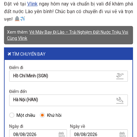
Đặt vé tại
Vlink
ngay hôm nay và chuẩn bị vali để khám phá
đất nước Lào yên bình! Chúc bạn có chuyến đi vui vẻ và trọn
vẹn!
Xem thêm:
Vé Máy Bay Đi Lào – Trải Nghiệm Đất Nước Triệu Voi
Cùng Vlink
TÌM CHUYẾN BAY
Điểm đi
Hồ Chí Minh (SGN)
Điểm đến
Hà Nội (HAN)
Một chiều
Khứ hồi
Ngày đi
Ngày về