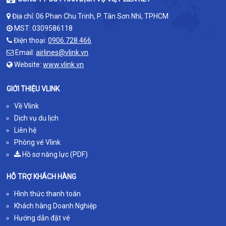
Địa chỉ: 06 Phan Chu Trinh, P. Tân Sơn Nhì, TPHCM
MST: 0309586118
Điện thoại:
0906.728.466
Email:
airlines@vlink.vn
Website:
www.vlink.vn
GIỚI THIỆU VLINK
Về Vlink
Dịch vụ du lịch
Liên hệ
Phòng vé Vlink
Hồ sơ năng lực (PDF)
HỖ TRỢ KHÁCH HÀNG
Hình thức thanh toán
Khách hàng Doanh Nghiệp
Hướng dẫn đặt vé