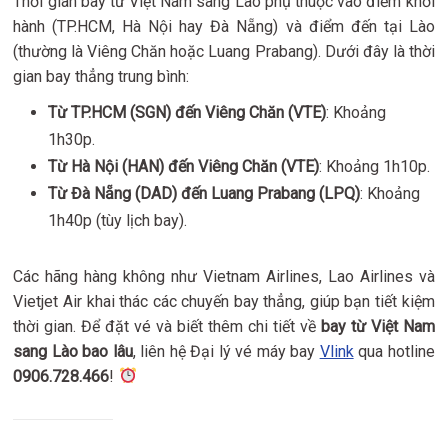
Thời gian bay từ Việt Nam sang Lào phụ thuộc vào điểm khởi
hành (TP.HCM, Hà Nội hay Đà Nẵng) và điểm đến tại Lào
(thường là Viêng Chăn hoặc Luang Prabang). Dưới đây là thời
gian bay thẳng trung bình:
Từ TP.HCM (SGN) đến Viêng Chăn (VTE)
: Khoảng
1h30p.
Từ Hà Nội (HAN) đến Viêng Chăn (VTE)
: Khoảng 1h10p.
Từ Đà Nẵng (DAD) đến Luang Prabang (LPQ)
: Khoảng
1h40p (tùy lịch bay).
Các hãng hàng không như Vietnam Airlines, Lao Airlines và
Vietjet Air khai thác các chuyến bay thẳng, giúp bạn tiết kiệm
thời gian. Để đặt vé và biết thêm chi tiết về
bay từ Việt Nam
sang Lào bao lâu
, liên hệ Đại lý vé máy bay
Vlink
qua hotline
0906.728.466
!