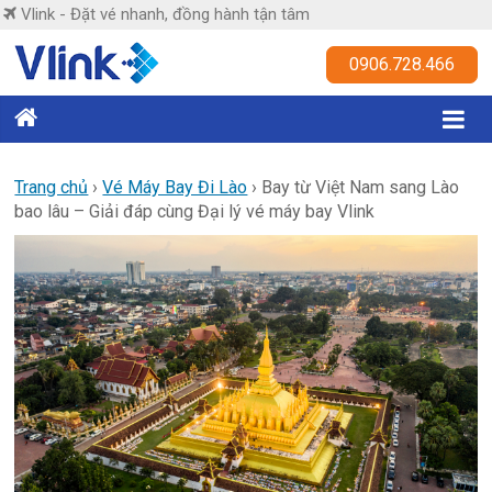
Skip
Vlink - Đặt vé nhanh, đồng hành tận tâm
to
content
Vlink
0906.728.466
Đặt
vé
nhanh,
Trang chủ
›
Vé Máy Bay Đi Lào
›
Bay từ Việt Nam sang Lào
bao lâu – Giải đáp cùng Đại lý vé máy bay Vlink
đồng
hành
tận
tâm