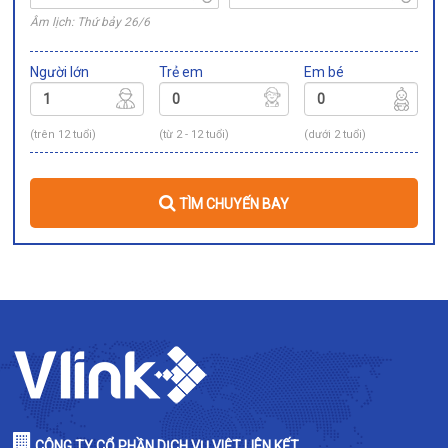
Âm lịch: Thứ bảy 26/6
Người lớn
Trẻ em
Em bé
(trên 12 tuổi)
(từ 2 - 12 tuổi)
(dưới 2 tuổi)
TÌM CHUYẾN BAY
CÔNG TY CỔ PHẦN DỊCH VỤ VIỆT LIÊN KẾT