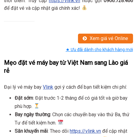
thời điểm. Truy cập
https://vlink.vn
hoặc gọi
0906.728.466
để đặt vé và cập nhật giá chính xác!
Xem giá vé Online
★ Ưu đãi dành cho khách hàng mới
Mẹo đặt vé máy bay từ Việt Nam sang Lào giá
rẻ
Đại lý vé máy bay
Vlink
gợi ý cách để bạn tiết kiệm chi phí:
Đặt sớm
: Đặt trước 1-2 tháng để có giá tốt và giờ bay
phù hợp.
Bay ngày thường
: Chọn các chuyến bay vào thứ Ba, thứ
Tư để tiết kiệm hơn.
Săn khuyến mãi
: Theo dõi
https://vlink.vn
để cập nhật