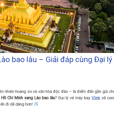
ào bao lâu – Giải đáp cùng Đại lý
iên nhiên hoang sơ và văn hóa độc đáo – là điểm đến gần gũi ch
 Hồ Chí Minh sang Lào bao lâu
? Đại lý vé máy bay
Vlink
sẽ cun
uyến đi dễ dàng hơn!