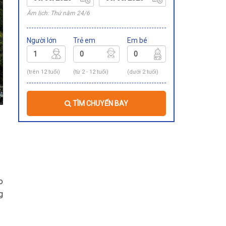
Âm lịch: Thứ năm 24/6
Người lớn
Trẻ em
Em bé
(trên 12 tuổi)
(từ 2 - 12 tuổi)
(dưới 2 tuổi)
TÌM CHUYẾN BAY
o
g