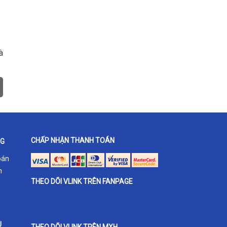
à
CHẤP NHẬN THANH TOÁN
NG
oán
h
THEO DÕI VLINK TRÊN FANPAGE
U