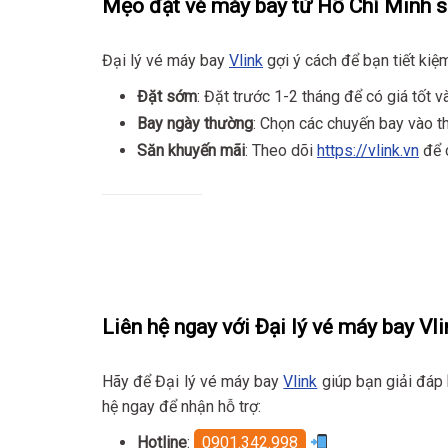
Mẹo đặt vé máy bay từ Hồ Chí Minh s
Đại lý vé máy bay
Vlink
gợi ý cách để bạn tiết kiệm
Đặt sớm
: Đặt trước 1-2 tháng để có giá tốt 
Bay ngày thường
: Chọn các chuyến bay vào th
Săn khuyến mãi
: Theo dõi
https://vlink.vn
để c
Liên hệ ngay với Đại lý vé máy bay Vli
Hãy để Đại lý vé máy bay
Vlink
giúp bạn giải đáp
hệ ngay để nhận hỗ trợ:
Hotline
:
0901.342.998