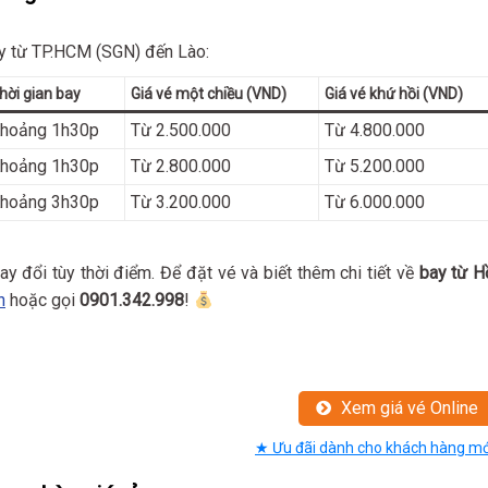
ay từ TP.HCM (SGN) đến Lào:
hời gian bay
Giá vé một chiều (VND)
Giá vé khứ hồi (VND)
hoảng 1h30p
Từ 2.500.000
Từ 4.800.000
hoảng 1h30p
Từ 2.800.000
Từ 5.200.000
hoảng 3h30p
Từ 3.200.000
Từ 6.000.000
ay đổi tùy thời điểm. Để đặt vé và biết thêm chi tiết về
bay từ H
n
hoặc gọi
0901.342.998
!
Xem giá vé Online
★ Ưu đãi dành cho khách hàng mớ