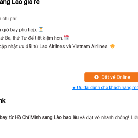
ang Lào giá rẻ
 chi phí:
và giờ bay phù hợp.
ứ Ba, thứ Tư để tiết kiệm hơn.
ập nhật ưu đãi từ Lao Airlines và Vietnam Airlines.
Đặt vé Online
★ Ưu đãi dành cho khách hàng mớ
nk
bay từ Hồ Chí Minh sang Lào bao lâu
và đặt vé nhanh chóng! Liê