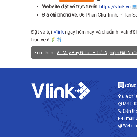
Website đặt vé trực tuyến
:
https://vlink.vn
Địa chỉ phòng vé
: 06 Phan Chu Trinh, P Tân 
Đặt vé tại
Vlink
ngay hôm nay và chuẩn bị vali để 
trọn vẹn!
Xem thêm:
Vé Máy Bay Đi Lào – Trải Nghiệm Đất Nước
CÔNG 
Địa chỉ:
MST: 0
Điện th
Email:
Websit