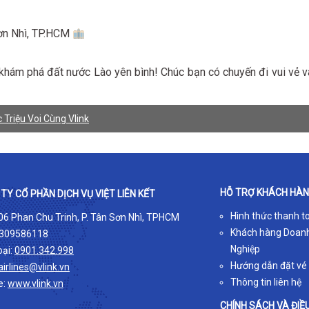
Sơn Nhì, TP.HCM
khám phá đất nước Lào yên bình! Chúc bạn có chuyến đi vui vẻ v
 Triệu Voi Cùng Vlink
HỖ TRỢ KHÁCH HÀ
TY CỔ PHẦN DỊCH VỤ VIỆT LIÊN KẾT
Hình thức thanh t
 06 Phan Chu Trinh, P. Tân Sơn Nhì, TPHCM
Khách hàng Doan
309586118
Nghiệp
oại:
0901.342.998
Hướng dẫn đặt vé
airlines@vlink.vn
Thông tin liên hệ
e:
www.vlink.vn
CHÍNH SÁCH VÀ ĐIỀ