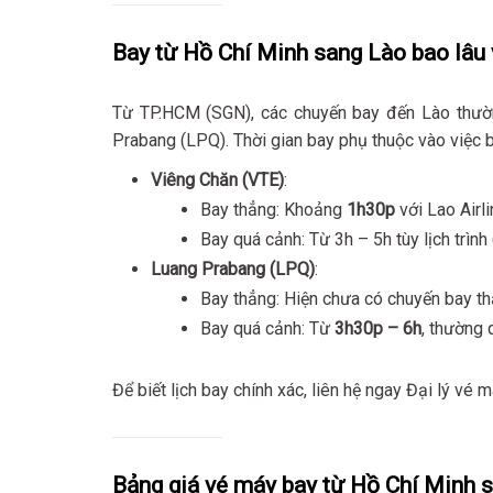
Bay từ Hồ Chí Minh sang Lào bao lâu
Từ TP.HCM (SGN), các chuyến bay đến Lào thườ
Prabang (LPQ). Thời gian bay phụ thuộc vào việc b
Viêng Chăn (VTE)
:
Bay thẳng: Khoảng
1h30p
với Lao Airl
Bay quá cảnh: Từ 3h – 5h tùy lịch trìn
Luang Prabang (LPQ)
:
Bay thẳng: Hiện chưa có chuyến bay t
Bay quá cảnh: Từ
3h30p – 6h
, thường
Để biết lịch bay chính xác, liên hệ ngay Đại lý vé
Bảng giá vé máy bay từ Hồ Chí Minh 