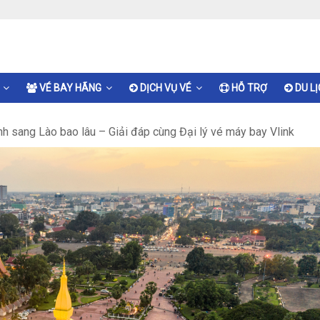
VÉ BAY HÃNG
DỊCH VỤ VÉ
HỖ TRỢ
DU L
h sang Lào bao lâu – Giải đáp cùng Đại lý vé máy bay Vlink