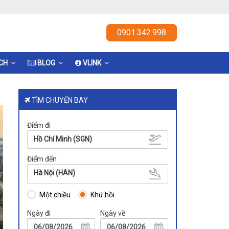
0901.342.998
ỊCH
BLOG
VLINK
TÌM CHUYẾN BAY
Điểm đi
Hồ Chí Minh (SGN)
Điểm đến
Hà Nội (HAN)
Một chiều
Khứ hồi
Ngày đi
Ngày về