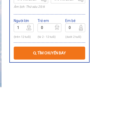
Âm lịch: Thứ sáu 25/6
Người lớn
Trẻ em
Em bé
(trên 12 tuổi)
(từ 2 - 12 tuổi)
(dưới 2 tuổi)
TÌM CHUYẾN BAY