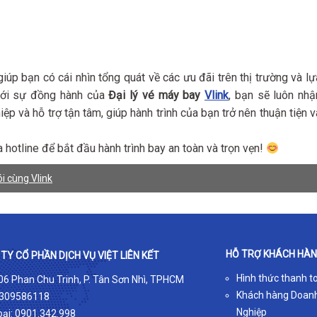
iúp bạn có cái nhìn tổng quát về các ưu đãi trên thị trường và lự
Với sự đồng hành của
Đại lý vé máy bay
Vlink
, bạn sẽ luôn nhậ
p và hỗ trợ tận tâm, giúp hành trình của bạn trở nên thuận tiện v
a hotline để bắt đầu hành trình bay an toàn và trọn vẹn!
i cùng Vlink
HỖ TRỢ KHÁCH HÀ
TY CỔ PHẦN DỊCH VỤ VIỆT LIÊN KẾT
Hình thức thanh t
 06 Phan Chu Trinh, P. Tân Sơn Nhì, TPHCM
Khách hàng Doan
309586118
Nghiệp
oại:
0901.342.998