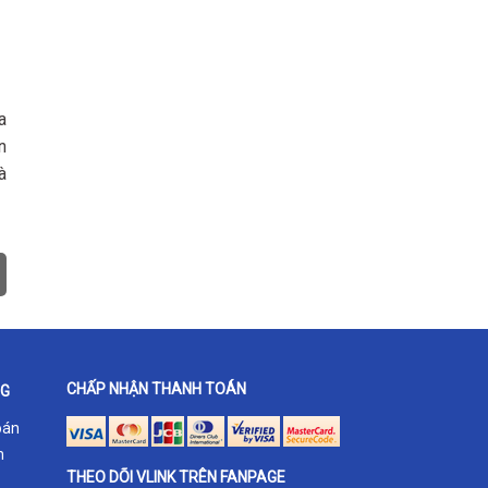
a
n
à
CHẤP NHẬN THANH TOÁN
NG
oán
h
THEO DÕI VLINK TRÊN FANPAGE