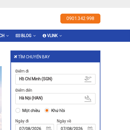
0901.342.998
ỊCH
BLOG
VLINK
TÌM CHUYẾN BAY
Điểm đi
Hồ Chí Minh (SGN)
Điểm đến
Hà Nội (HAN)
Một chiều
Khứ hồi
Ngày đi
Ngày về