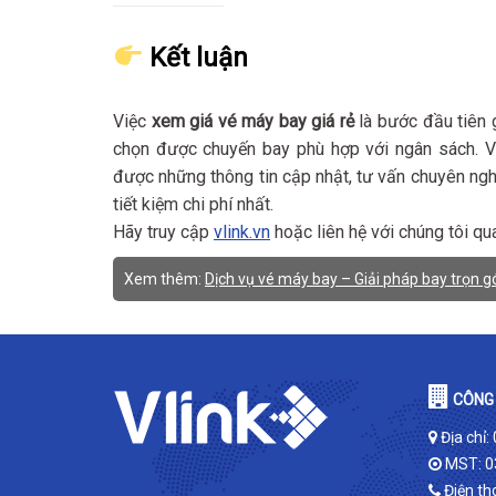
Kết luận
Việc
xem giá vé máy bay giá rẻ
là bước đầu tiên g
chọn được chuyến bay phù hợp với ngân sách. 
được những thông tin cập nhật, tư vấn chuyên nghiệ
tiết kiệm chi phí nhất.
Hãy truy cập
vlink.vn
hoặc liên hệ với chúng tôi qu
Xem thêm:
Dịch vụ vé máy bay – Giải pháp bay trọn gó
CÔNG 
Địa chỉ:
MST: 0
Điện th