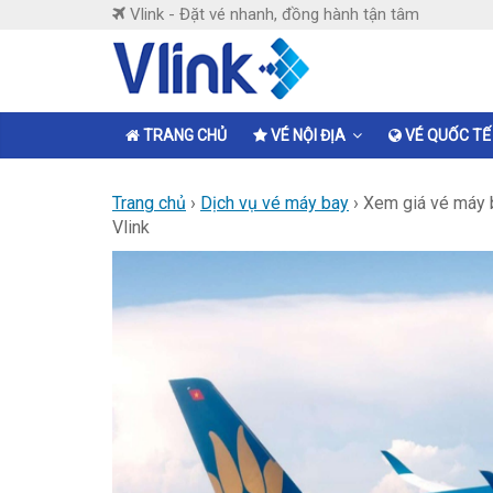
Skip
Vlink - Đặt vé nhanh, đồng hành tận tâm
to
content
Vlink
Đặt
TRANG CHỦ
VÉ NỘI ĐỊA
VÉ QUỐC TẾ
vé
nhanh,
Trang chủ
›
Dịch vụ vé máy bay
›
Xem giá vé máy b
đồng
Vlink
hành
tận
tâm