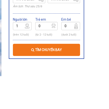
Âm lịch: Thứ sáu 25/6
Người lớn
Trẻ em
Em bé
(trên 12 tuổi)
(từ 2 - 12 tuổi)
(dưới 2 tuổi)
TÌM CHUYẾN BAY