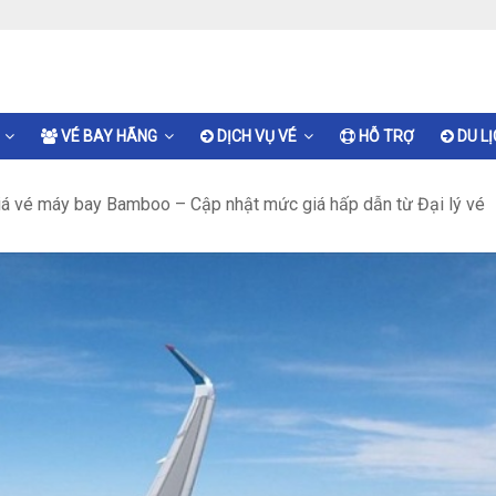
VÉ BAY HÃNG
DỊCH VỤ VÉ
HỖ TRỢ
DU L
á vé máy bay Bamboo – Cập nhật mức giá hấp dẫn từ Đại lý vé