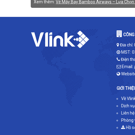
Xem thêm:
Vé Máy Bay Bamboo Airways – Lựa Chọn
CÔNG 
Địa chỉ:
MST: 0
Điện th
Email:
Websit
GIỚI THIỆ
Về Vlin
Dịch vụ
Liên hệ
Phòng v
Hồ s