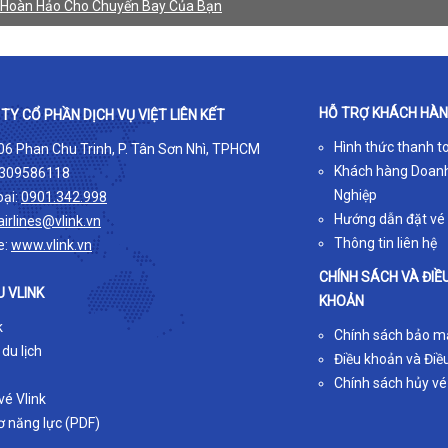
 Hoàn Hảo Cho Chuyến Bay Của Bạn
HỖ TRỢ KHÁCH HÀ
TY CỔ PHẦN DỊCH VỤ VIỆT LIÊN KẾT
Hình thức thanh t
 06 Phan Chu Trinh, P. Tân Sơn Nhì, TPHCM
Khách hàng Doan
309586118
Nghiệp
oại:
0901.342.998
Hướng dẫn đặt vé
airlines@vlink.vn
Thông tin liên hệ
e:
www.vlink.vn
CHÍNH SÁCH VÀ ĐIỀ
U VLINK
KHOẢN
k
Chính sách bảo m
 du lịch
Điều khoản và Điều
Chính sách hủy vé
é Vlink
ơ năng lực (PDF)