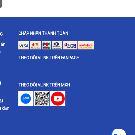
CHẤP NHẬN THANH TOÁN
NG
oán
h
THEO DÕI VLINK TRÊN FANPAGE
U
THEO DÕI VLINK TRÊN MXH
ật
 kiện