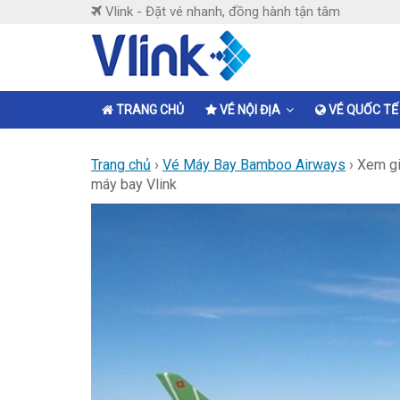
Skip
Vlink - Đặt vé nhanh, đồng hành tận tâm
to
content
Vlink
Đặt
TRANG CHỦ
VÉ NỘI ĐỊA
VÉ QUỐC TẾ
vé
nhanh,
Trang chủ
›
Vé Máy Bay Bamboo Airways
›
Xem gi
đồng
máy bay Vlink
hành
tận
tâm