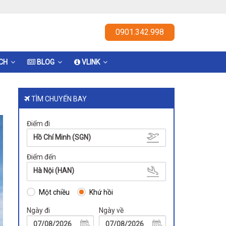
0901.342.998
ỊCH
BLOG
VLINK
TÌM CHUYẾN BAY
Điểm đi
Hồ Chí Minh (SGN)
Điểm đến
Hà Nội (HAN)
Một chiều
Khứ hồi
Ngày đi
Ngày về