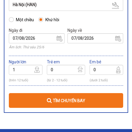
Hà Nội (HAN)
Một chiều
Khứ hồi
Ngày đi
Ngày về
Âm lịch: Thứ sáu 25/6
Người lớn
Trẻ em
Em bé
(trên 12 tuổi)
(từ 2 - 12 tuổi)
(dưới 2 tuổi)
TÌM CHUYẾN BAY