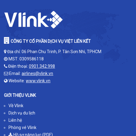
CÔNG TY CỔ PHẦN DỊCH VỤ VIỆT LIÊN KẾT
Địa chỉ: 06 Phan Chu Trinh, P. Tân Sơn Nhì, TPHCM
MST: 0309586118
Điện thoại:
0901.342.998
Email:
airlines@vlink.vn
Website:
www.vlink.vn
GIỚI THIỆU VLINK
Về Vlink
Dịch vụ du lịch
Liên hệ
Phòng vé Vlink
Hồ sơ năng lực (PDF)