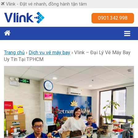
Skip
Vlink - Đặt vé nhanh, đồng hành tận tâm
to
content
Vlink
0901.342.998
Đặt
vé
nhanh,
Trang chủ
›
Dịch vụ vé máy bay
›
Vlink – Đại Lý Vé Máy Bay
Uy Tín Tại TPHCM
đồng
hành
tận
tâm