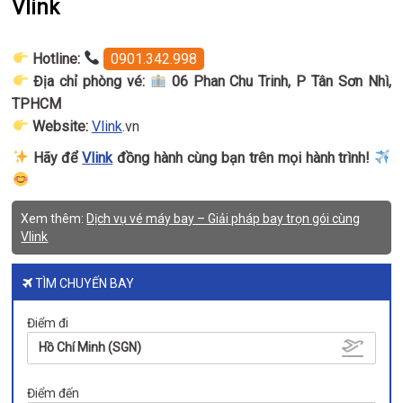
Vlink
Hotline:
0901.342.998
Địa chỉ phòng vé:
06 Phan Chu Trinh, P Tân Sơn Nhì,
TPHCM
Website:
Vlink
.vn
Hãy để
Vlink
đồng hành cùng bạn trên mọi hành trình!
Xem thêm:
Dịch vụ vé máy bay – Giải pháp bay trọn gói cùng
Vlink
TÌM CHUYẾN BAY
Điểm đi
Hồ Chí Minh (SGN)
Điểm đến