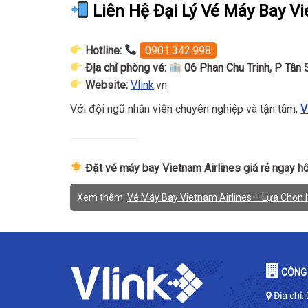
Liên Hệ Đại Lý Vé Máy Bay Vi
Hotline:
0901.342.998
Địa chỉ phòng vé:
06 Phan Chu Trinh, P Tân
Website:
Vlink
.vn
Với đội ngũ nhân viên chuyên nghiệp và tận tâm,
V
Đặt vé máy bay Vietnam Airlines giá rẻ ngay h
Xem thêm:
Vé Máy Bay Vietnam Airlines – Lựa Chọn
CÔNG 
Địa chỉ: