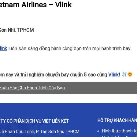
etnam Airlines – Vlink
 Sơn Nhì, TPHCM
link
luôn sẵn sàng đồng hành cùng bạn trên mọi hành trình bay.
ôm nay và trải nghiệm chuyến bay chuẩn 5 sao cùng
Vlink
!
 Hoàn Hảo Cho Hành Trình Của Bạn
HỖ TRỢ KHÁCH HÀ
TY CỔ PHẦN DỊCH VỤ VIỆT LIÊN KẾT
Hình thức thanh t
 06 Phan Chu Trinh, P. Tân Sơn Nhì, TPHCM