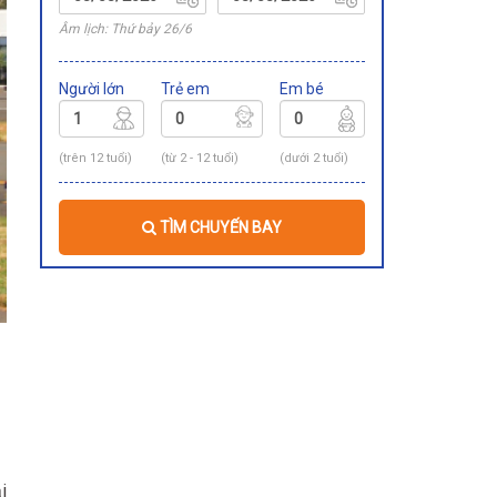
Âm lịch: Thứ bảy 26/6
Người lớn
Trẻ em
Em bé
(trên 12 tuổi)
(từ 2 - 12 tuổi)
(dưới 2 tuổi)
TÌM CHUYẾN BAY
i