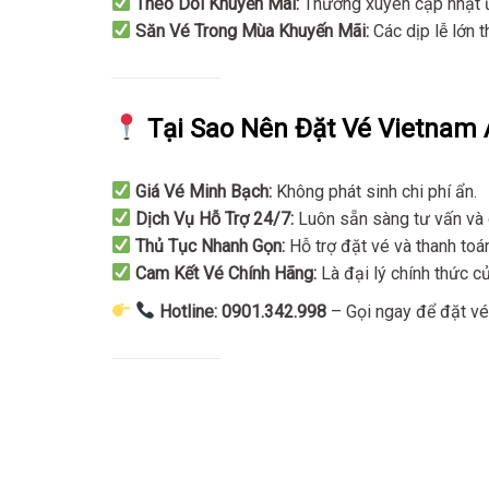
Theo Dõi Khuyến Mãi:
Thường xuyên cập nhật ư
Săn Vé Trong Mùa Khuyến Mãi:
Các dịp lễ lớn t
Tại Sao Nên Đặt Vé Vietnam A
Giá Vé Minh Bạch:
Không phát sinh chi phí ẩn.
Dịch Vụ Hỗ Trợ 24/7:
Luôn sẵn sàng tư vấn và 
Thủ Tục Nhanh Gọn:
Hỗ trợ đặt vé và thanh toán
Cam Kết Vé Chính Hãng:
Là đại lý chính thức c
Hotline: 0901.342.998
– Gọi ngay để đặt v