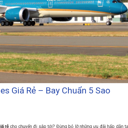
nes Giá Rẻ – Bay Chuẩn 5 Sao
iá rẻ
cho chuyến đi sắp tới? Đừng bỏ lỡ những ưu đãi hấp dẫn tạ