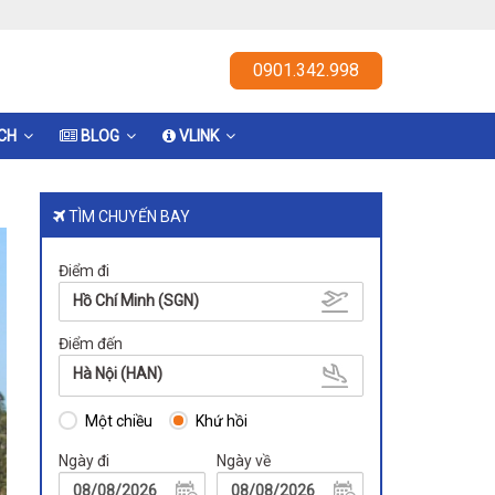
0901.342.998
ỊCH
BLOG
VLINK
TÌM CHUYẾN BAY
Điểm đi
Hồ Chí Minh (SGN)
Điểm đến
Hà Nội (HAN)
Một chiều
Khứ hồi
Ngày đi
Ngày về