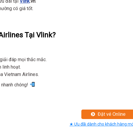
u đãi tại
Vlink
.vn
.
hường có giá tốt.
irlines Tại Vlink?
giải đáp mọi thắc mắc.
 linh hoạt.
ủa Vietnam Airlines.
é nhanh chóng!
Đặt vé Online
★ Ưu đãi dành cho khách hàng mớ