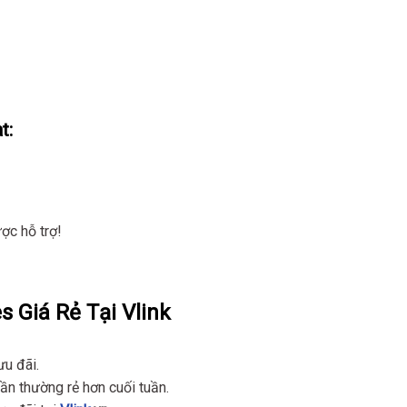
t:
ợc hỗ trợ!
s Giá Rẻ Tại Vlink
ưu đãi.
ần thường rẻ hơn cuối tuần.