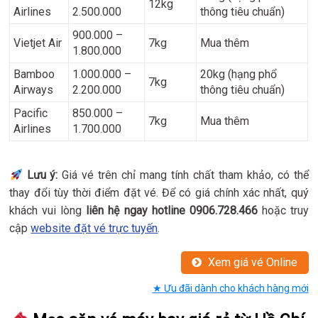
12kg
Airlines
2.500.000
thông tiêu chuẩn)
900.000 –
Vietjet Air
7kg
Mua thêm
1.800.000
Bamboo
1.000.000 –
20kg (hạng phổ
7kg
Airways
2.200.000
thông tiêu chuẩn)
Pacific
850.000 –
7kg
Mua thêm
Airlines
1.700.000
Lưu ý:
Giá vé trên chỉ mang tính chất tham khảo, có thể
thay đổi tùy thời điểm đặt vé. Để có giá chính xác nhất, quý
khách vui lòng
liên hệ ngay hotline 0906.728.466
hoặc truy
cập
website đặt vé trực tuyến
.
Xem giá vé Online
★ Ưu đãi dành cho khách hàng mới