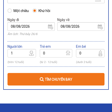
Một chiều
Khứ hồi
Ngày đi
Ngày về
Âm lịch: Thứ bảy 26/6
Người lớn
Trẻ em
Em bé
(trên 12 tuổi)
(từ 2 - 12 tuổi)
(dưới 2 tuổi)
TÌM CHUYẾN BAY