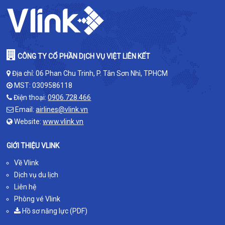
CÔNG TY CỔ PHẦN DỊCH VỤ VIỆT LIÊN KẾT
Địa chỉ: 06 Phan Chu Trinh, P. Tân Sơn Nhì, TPHCM
MST: 0309586118
Điện thoại:
0906.728.466
Email:
airlines@vlink.vn
Website:
www.vlink.vn
GIỚI THIỆU VLINK
Về Vlink
Dịch vụ du lịch
Liên hệ
Phòng vé Vlink
Hồ sơ năng lực (PDF)