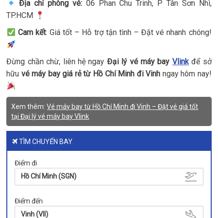
Địa chỉ phòng vé:
06 Phan Chu Trinh, P Tân Sơn Nhì,
TP.HCM
Cam kết
: Giá tốt – Hỗ trợ tận tình – Đặt vé nhanh chóng!
Đừng chần chừ, liên hệ ngay
Đại lý vé máy bay
Vlink
để sở
hữu
vé máy bay giá rẻ từ Hồ Chí Minh đi Vinh
ngay hôm nay!
Xem thêm:
Vé máy bay từ Hồ Chí Minh đi Vinh – Đặt vé giá tốt
tại Đại lý vé máy bay Vlink
TÌM CHUYẾN BAY
Điểm đi
Hồ Chí Minh (SGN)
Điểm đến
Vinh (VII)