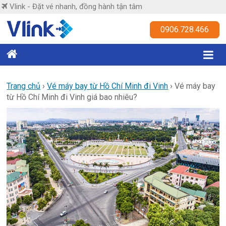
Skip
Vlink - Đặt vé nhanh, đồng hành tận tâm
to
content
Vlink
0906.728.466
Đặt
vé
nhanh,
Trang chủ
›
Vé máy bay từ Hồ Chí Minh đi Vinh
›
Vé máy bay
từ Hồ Chí Minh đi Vinh giá bao nhiêu?
đồng
hành
tận
tâm