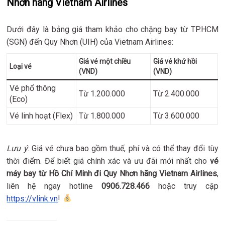
Nhơn hãng Vietnam Airlines
Dưới đây là bảng giá tham khảo cho chặng bay từ TP.HCM
(SGN) đến Quy Nhơn (UIH) của Vietnam Airlines:
Giá vé một chiều
Giá vé khứ hồi
Loại vé
(VND)
(VND)
Vé phổ thông
Từ 1.200.000
Từ 2.400.000
(Eco)
Vé linh hoạt (Flex)
Từ 1.800.000
Từ 3.600.000
Lưu ý
: Giá vé chưa bao gồm thuế, phí và có thể thay đổi tùy
thời điểm. Để biết giá chính xác và ưu đãi mới nhất cho
vé
máy bay từ Hồ Chí Minh đi Quy Nhơn hãng Vietnam Airlines
,
liên hệ ngay hotline
0906.728.466
hoặc truy cập
https://vlink.vn
!