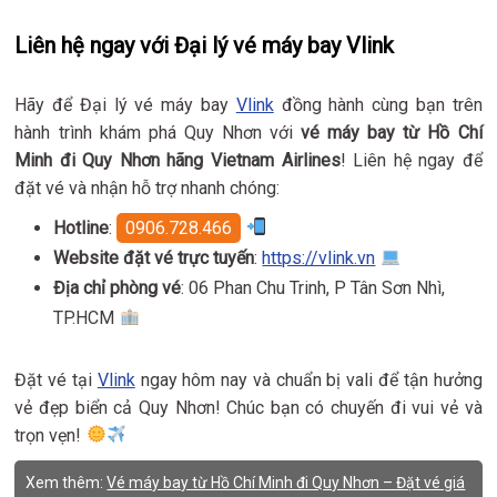
Liên hệ ngay với Đại lý vé máy bay Vlink
Hãy để Đại lý vé máy bay
Vlink
đồng hành cùng bạn trên
hành trình khám phá Quy Nhơn với
vé máy bay từ Hồ Chí
Minh đi Quy Nhơn hãng Vietnam Airlines
! Liên hệ ngay để
đặt vé và nhận hỗ trợ nhanh chóng:
Hotline
:
0906.728.466
Website đặt vé trực tuyến
:
https://vlink.vn
Địa chỉ phòng vé
: 06 Phan Chu Trinh, P Tân Sơn Nhì,
TP.HCM
Đặt vé tại
Vlink
ngay hôm nay và chuẩn bị vali để tận hưởng
vẻ đẹp biển cả Quy Nhơn! Chúc bạn có chuyến đi vui vẻ và
trọn vẹn!
Xem thêm:
Vé máy bay từ Hồ Chí Minh đi Quy Nhơn – Đặt vé giá