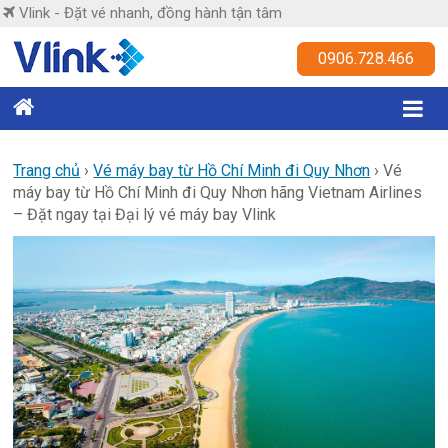
Skip
Vlink - Đặt vé nhanh, đồng hành tận tâm
to
content
Vlink
0906.728.466
Đặt
vé
nhanh,
Trang chủ
›
Vé máy bay từ Hồ Chí Minh đi Quy Nhơn
›
Vé
máy bay từ Hồ Chí Minh đi Quy Nhơn hãng Vietnam Airlines
đồng
– Đặt ngay tại Đại lý vé máy bay Vlink
hành
tận
tâm