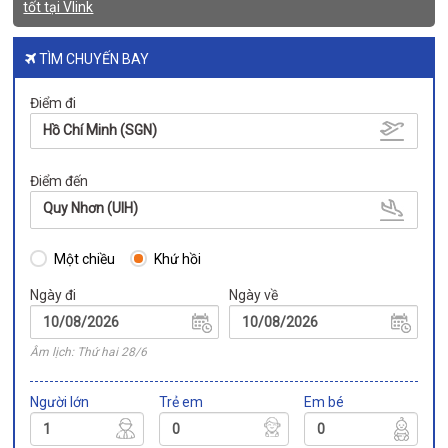
tốt tại Vlink
TÌM CHUYẾN BAY
Điểm đi
Hồ Chí Minh (SGN)
Điểm đến
Quy Nhơn (UIH)
Một chiều
Khứ hồi
Ngày đi
Ngày về
Âm lịch: Thứ hai 28/6
Người lớn
Trẻ em
Em bé