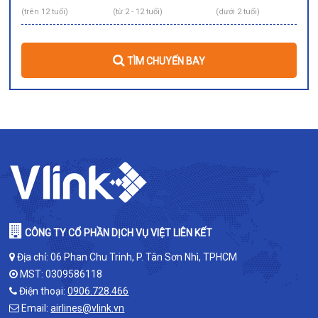
(trên 12 tuổi)
(từ 2 - 12 tuổi)
(dưới 2 tuổi)
TÌM CHUYẾN BAY
CÔNG TY CỔ PHẦN DỊCH VỤ VIỆT LIÊN KẾT
Địa chỉ: 06 Phan Chu Trinh, P. Tân Sơn Nhì, TPHCM
MST: 0309586118
Điện thoại:
0906.728.466
Email:
airlines@vlink.vn