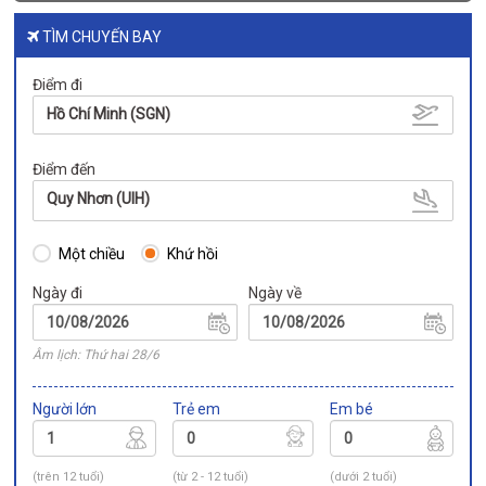
TÌM CHUYẾN BAY
Điểm đi
Hồ Chí Minh (SGN)
Điểm đến
Quy Nhơn (UIH)
Một chiều
Khứ hồi
Ngày đi
Ngày về
Âm lịch: Thứ hai 28/6
Người lớn
Trẻ em
Em bé
(trên 12 tuổi)
(từ 2 - 12 tuổi)
(dưới 2 tuổi)