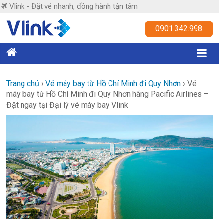
Skip
Vlink - Đặt vé nhanh, đồng hành tận tâm
to
content
Vlink
0901.342.998
Đặt
vé
nhanh,
Trang chủ
›
Vé máy bay từ Hồ Chí Minh đi Quy Nhơn
›
Vé
máy bay từ Hồ Chí Minh đi Quy Nhơn hãng Pacific Airlines –
đồng
Đặt ngay tại Đại lý vé máy bay Vlink
hành
tận
tâm