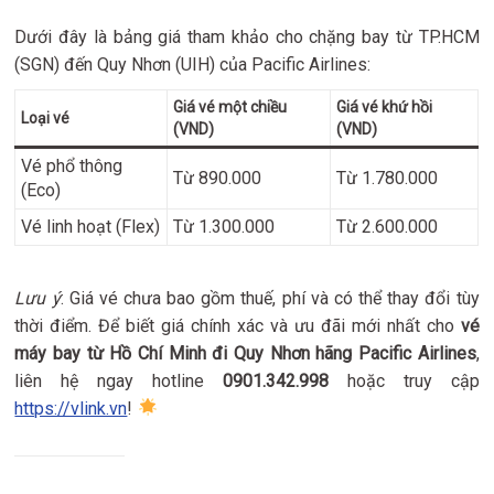
Dưới đây là bảng giá tham khảo cho chặng bay từ TP.HCM
(SGN) đến Quy Nhơn (UIH) của Pacific Airlines:
Giá vé một chiều
Giá vé khứ hồi
Loại vé
(VND)
(VND)
Vé phổ thông
Từ 890.000
Từ 1.780.000
(Eco)
Vé linh hoạt (Flex)
Từ 1.300.000
Từ 2.600.000
Lưu ý
: Giá vé chưa bao gồm thuế, phí và có thể thay đổi tùy
thời điểm. Để biết giá chính xác và ưu đãi mới nhất cho
vé
máy bay từ Hồ Chí Minh đi Quy Nhơn hãng Pacific Airlines
,
liên hệ ngay hotline
0901.342.998
hoặc truy cập
https://vlink.vn
!