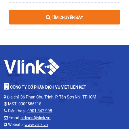
TÌM CHUYẾN BAY
CÔNG TY CỔ PHẦN DỊCH VỤ VIỆT LIÊN KẾT
Địa chỉ: 06 Phan Chu Trinh, P. Tân Sơn Nhì, TPHCM
MST: 0309586118
Điện thoại:
0901.342.998
Email:
airlines@vlink.vn
Website:
www.vlink.vn