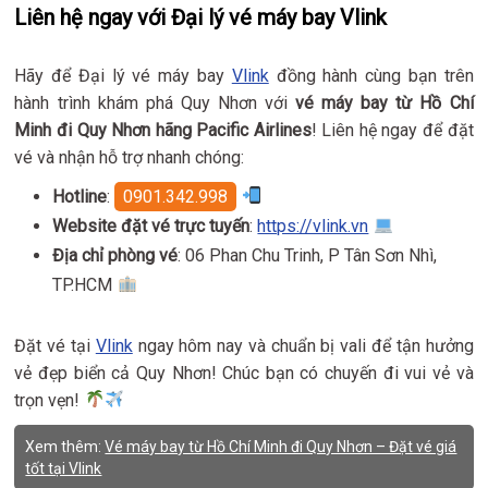
Liên hệ ngay với Đại lý vé máy bay Vlink
Hãy để Đại lý vé máy bay
Vlink
đồng hành cùng bạn trên
hành trình khám phá Quy Nhơn với
vé máy bay từ Hồ Chí
Minh đi Quy Nhơn hãng Pacific Airlines
! Liên hệ ngay để đặt
vé và nhận hỗ trợ nhanh chóng:
Hotline
:
0901.342.998
Website đặt vé trực tuyến
:
https://vlink.vn
Địa chỉ phòng vé
: 06 Phan Chu Trinh, P Tân Sơn Nhì,
TP.HCM
Đặt vé tại
Vlink
ngay hôm nay và chuẩn bị vali để tận hưởng
vẻ đẹp biển cả Quy Nhơn! Chúc bạn có chuyến đi vui vẻ và
trọn vẹn!
Xem thêm:
Vé máy bay từ Hồ Chí Minh đi Quy Nhơn – Đặt vé giá
tốt tại Vlink