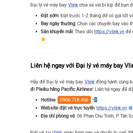
Đại lý vé máy bay
Vlink
chia sẻ vài bí kíp để bạn đ
Đặt sớm
: Đặt trước 1-2 tháng để có giá tốt v
Bay ngày thường
: Chọn các chuyến bay vào th
Săn khuyến mãi
: Theo dõi
https://vlink.vn
để c
Liên hệ ngay với Đại lý vé máy bay Vli
Hãy để Đại lý vé máy bay
Vlink
đồng hành cùng bạ
đi Pleiku hãng Pacific Airlines
! Liên hệ ngay để đ
Hotline
:
0906.728.466
Website đặt vé trực tuyến
:
https://vlink.vn
Địa chỉ phòng vé
: 06 Phan Chu Trinh, P Tân 
Đặt vé tại
Vlink
ngay hôm nay và chuẩn bị vali để