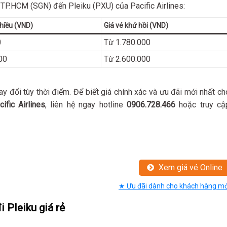
TP.HCM (SGN) đến Pleiku (PXU) của Pacific Airlines:
hiều (VND)
Giá vé khứ hồi (VND)
0
Từ 1.780.000
00
Từ 2.600.000
ay đổi tùy thời điểm. Để biết giá chính xác và ưu đãi mới nhất ch
fic Airlines
, liên hệ ngay hotline
0906.728.466
hoặc truy cậ
Xem giá vé Online
★ Ưu đãi dành cho khách hàng mớ
 Pleiku giá rẻ