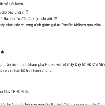
ặt vé tiết kiệm:
à giờ bay ưng ý.
ứ Ba, thứ Tư để tiết kiệm chi phí.
ập nhật các chương trình giảm giá từ Pacific Airlines qua Vlink.
nk
n trên hành trình khám phá Pleiku với
vé máy bay từ Hồ Chí Min
ặt vé và nhận hỗ trợ nhanh chóng:
Sơn Nhì, TP.HCM
 tận hưởng vẻ đẹp cao nguyên Pleiku! Chúc bạn có chuyến đi vu