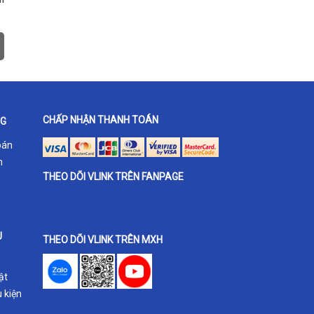
CHẤP NHẬN THANH TOÁN
NG
oán
h
THEO DÕI VLINK TRÊN FANPAGE
U
THEO DÕI VLINK TRÊN MXH
ật
 kiện