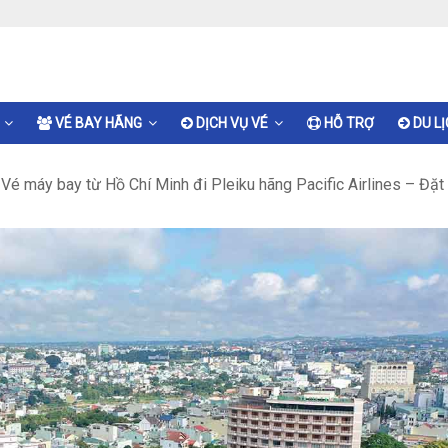
VÉ BAY HÃNG
DỊCH VỤ VÉ
HỖ TRỢ
DU L
›
Vé máy bay từ Hồ Chí Minh đi Pleiku hãng Pacific Airlines – Đặt