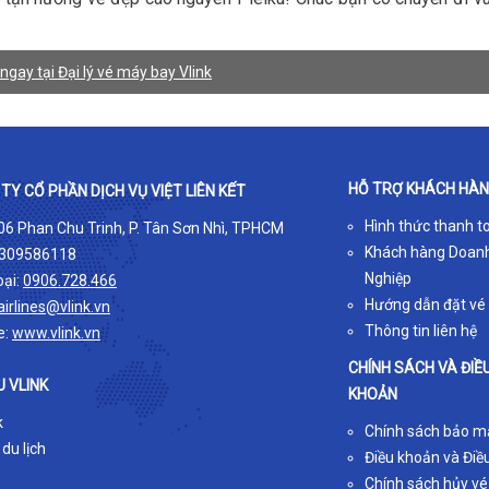
ngay tại Đại lý vé máy bay Vlink
HỖ TRỢ KHÁCH HÀ
TY CỔ PHẦN DỊCH VỤ VIỆT LIÊN KẾT
Hình thức thanh t
 06 Phan Chu Trinh, P. Tân Sơn Nhì, TPHCM
Khách hàng Doan
309586118
Nghiệp
oại:
0906.728.466
Hướng dẫn đặt vé
airlines@vlink.vn
Thông tin liên hệ
e:
www.vlink.vn
CHÍNH SÁCH VÀ ĐIỀ
U VLINK
KHOẢN
k
Chính sách bảo m
 du lịch
Điều khoản và Điều
Chính sách hủy vé