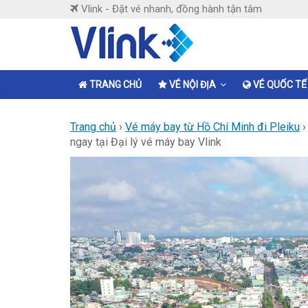
Skip
Vlink - Đặt vé nhanh, đồng hành tận tâm
to
content
Vlink
Đặt
TRANG CHỦ
VÉ NỘI ĐỊA
VÉ QUỐC TẾ
vé
nhanh,
Trang chủ
›
Vé máy bay từ Hồ Chí Minh đi Pleiku
đồng
ngay tại Đại lý vé máy bay Vlink
hành
tận
tâm