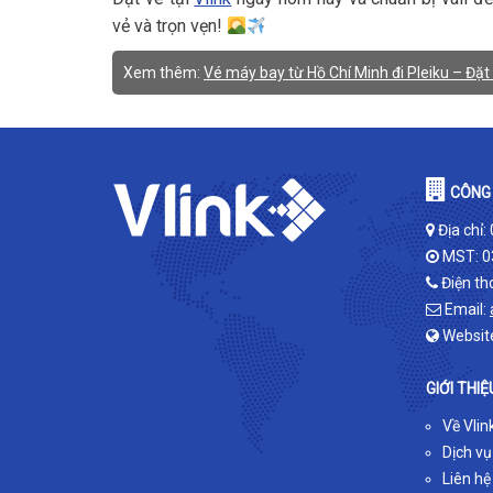
vẻ và trọn vẹn!
Xem thêm:
Vé máy bay từ Hồ Chí Minh đi Pleiku – Đặt 
CÔNG 
Địa chỉ:
MST: 0
Điện th
Email:
Websit
GIỚI THIỆ
Về Vlin
Dịch vụ
Liên hệ