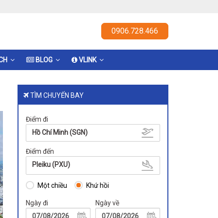
0906.728.466
ỊCH
BLOG
VLINK
TÌM CHUYẾN BAY
Điểm đi
Hồ Chí Minh (SGN)
Điểm đến
Pleiku (PXU)
Một chiều
Khứ hồi
Ngày đi
Ngày về