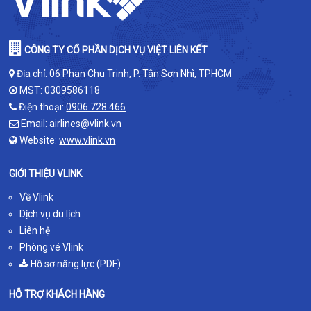
CÔNG TY CỔ PHẦN DỊCH VỤ VIỆT LIÊN KẾT
Địa chỉ: 06 Phan Chu Trinh, P. Tân Sơn Nhì, TPHCM
MST: 0309586118
Điện thoại:
0906.728.466
Email:
airlines@vlink.vn
Website:
www.vlink.vn
GIỚI THIỆU VLINK
Về Vlink
Dịch vụ du lịch
Liên hệ
Phòng vé Vlink
Hồ sơ năng lực (PDF)
HỖ TRỢ KHÁCH HÀNG