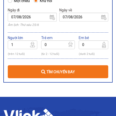
Một chiều
Khứ hồi
Ngày đi
Ngày về
Âm lịch: Thứ sáu 25/6
Người lớn
Trẻ em
Em bé
(trên 12 tuổi)
(từ 2 - 12 tuổi)
(dưới 2 tuổi)
TÌM CHUYẾN BAY