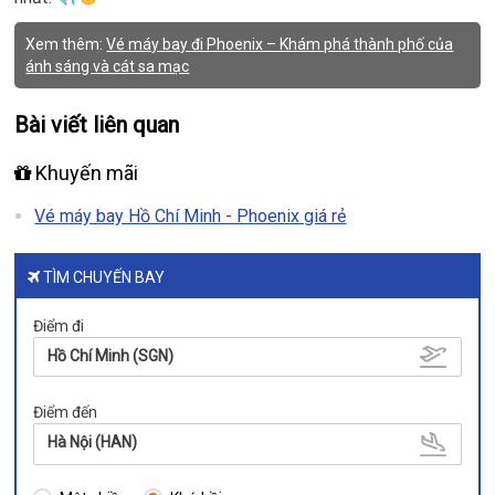
Xem thêm:
Vé máy bay đi Phoenix – Khám phá thành phố của
ánh sáng và cát sa mạc
Bài viết liên quan
Khuyến mãi
Vé máy bay Hồ Chí Minh - Phoenix giá rẻ
TÌM CHUYẾN BAY
Điểm đi
Hồ Chí Minh (SGN)
Điểm đến
Hà Nội (HAN)