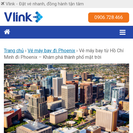
Skip
Vlink - Đặt vé nhanh, đồng hành tận tâm
to
content
Vlink
0906.728.466
Đặt
vé
nhanh,
Trang chủ
›
Vé máy bay đi Phoenix
›
Vé máy bay từ Hồ Chí
Minh đi Phoenix – Khám phá thành phố mặt trời
đồng
hành
tận
tâm