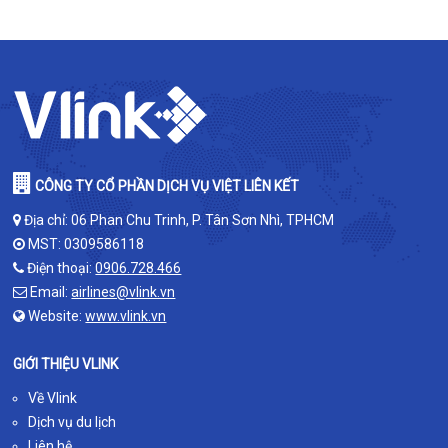
CÔNG TY CỔ PHẦN DỊCH VỤ VIỆT LIÊN KẾT
Địa chỉ: 06 Phan Chu Trinh, P. Tân Sơn Nhì, TPHCM
MST: 0309586118
Điện thoại:
0906.728.466
Email:
airlines@vlink.vn
Website:
www.vlink.vn
GIỚI THIỆU VLINK
Về Vlink
Dịch vụ du lịch
Liên hệ