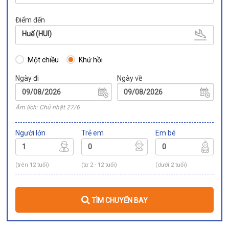
Điểm đến
Huế (HUI)
Một chiều
Khứ hồi
Ngày đi
Ngày về
Âm lịch: Chủ nhật 27/6
Người lớn
Trẻ em
Em bé
(trên 12 tuổi)
(từ 2 - 12 tuổi)
(dưới 2 tuổi)
TÌM CHUYẾN BAY