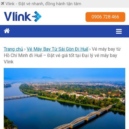
Skip
Vlink - Đặt vé nhanh, đồng hành tận tâm
to
content
Vlink
0906.728.466
Đặt
vé
nhanh,
Trang chủ
›
Vé Máy Bay Từ Sài Gòn Đi Huế
›
Vé máy bay từ
Hồ Chí Minh đi Huế – Đặt vé giá tốt tại Đại lý vé máy bay
đồng
Vlink
hành
tận
tâm