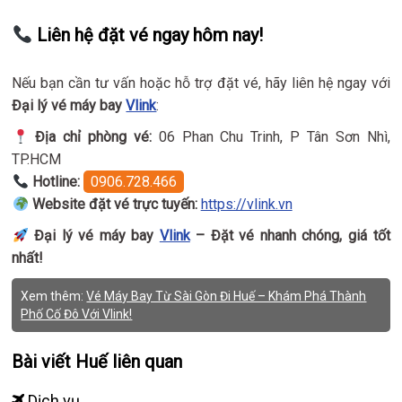
Liên hệ đặt vé ngay hôm nay!
Nếu bạn cần tư vấn hoặc hỗ trợ đặt vé, hãy liên hệ ngay với
Đại lý vé máy bay
Vlink
:
Địa chỉ phòng vé:
06 Phan Chu Trinh, P Tân Sơn Nhì,
TP.HCM
Hotline:
0906.728.466
Website đặt vé trực tuyến:
https://vlink.vn
Đại lý vé máy bay
Vlink
– Đặt vé nhanh chóng, giá tốt
nhất!
Xem thêm:
Vé Máy Bay Từ Sài Gòn Đi Huế – Khám Phá Thành
Phố Cố Đô Với Vlink!
Bài viết Huế liên quan
Dịch vụ