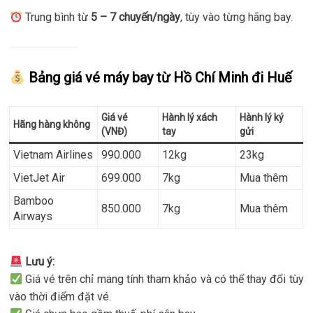
Trung bình từ
5 – 7 chuyến/ngày
, tùy vào từng hãng bay.
Bảng giá vé máy bay từ Hồ Chí Minh đi Huế
Giá vé
Hành lý xách
Hành lý ký
Hãng hàng không
(VNĐ)
tay
gửi
Vietnam Airlines
990.000
12kg
23kg
VietJet Air
699.000
7kg
Mua thêm
Bamboo
850.000
7kg
Mua thêm
Airways
Lưu ý:
Giá vé trên chỉ mang tính tham khảo và có thể thay đổi tùy
vào thời điểm đặt vé.