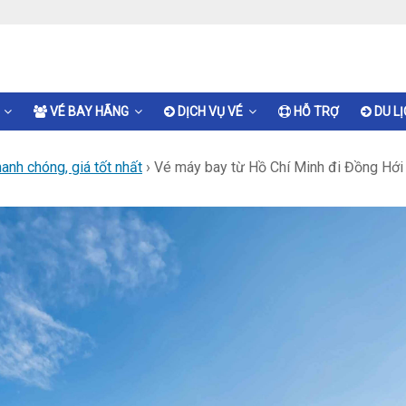
VÉ BAY HÃNG
DỊCH VỤ VÉ
HỖ TRỢ
DU L
nh chóng, giá tốt nhất
›
Vé máy bay từ Hồ Chí Minh đi Đồng Hới