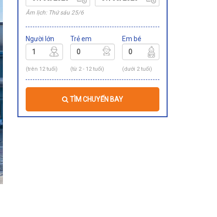
Âm lịch: Thứ sáu 25/6
Người lớn
Trẻ em
Em bé
(trên 12 tuổi)
(từ 2 - 12 tuổi)
(dưới 2 tuổi)
TÌM CHUYẾN BAY