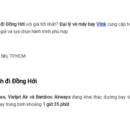
 đi Đồng Hới
với giá tốt nhất?
Đại lý vé máy bay
Vlink
cung cấp h
giá và lựa chọn hành trình phù hợp.
n Nhì, TP.HCM
nh đi Đồng Hới
nes, Vietjet Air và Bamboo Airways
đang khai thác đường bay t
bay trung bình khoảng
1 giờ 35 phút
.