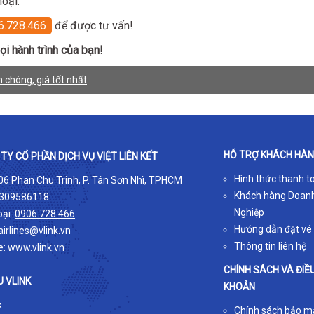
oại.
6.728.466
để được tư vấn!
ọi hành trình của bạn!
chóng, giá tốt nhất
HỖ TRỢ KHÁCH HÀ
TY CỔ PHẦN DỊCH VỤ VIỆT LIÊN KẾT
Hình thức thanh t
 06 Phan Chu Trinh, P. Tân Sơn Nhì, TPHCM
Khách hàng Doan
309586118
Nghiệp
oại:
0906.728.466
Hướng dẫn đặt vé
airlines@vlink.vn
Thông tin liên hệ
e:
www.vlink.vn
CHÍNH SÁCH VÀ ĐIỀ
U VLINK
KHOẢN
k
Chính sách bảo m