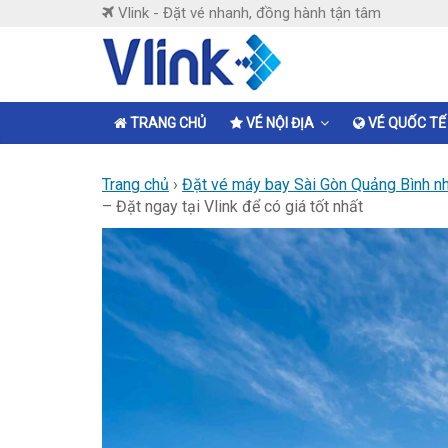
Skip
Vlink - Đặt vé nhanh, đồng hành tận tâm
to
content
Vlink
Đặt
TRANG CHỦ
VÉ NỘI ĐỊA
VÉ QUỐC TẾ
vé
nhanh,
Trang chủ
›
Đặt vé máy bay Sài Gòn Quảng Bình nha
đồng
– Đặt ngay tại Vlink để có giá tốt nhất
hành
tận
tâm