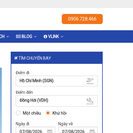
0906.728.466
ỊCH
BLOG
VLINK
TÌM CHUYẾN BAY
Điểm đi
Hồ Chí Minh (SGN)
Điểm đến
Đồng Hới (VDH)
Một chiều
Khứ hồi
Ngày đi
Ngày về