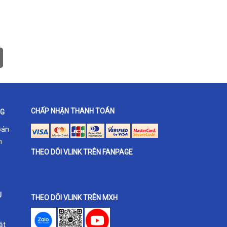
CHẤP NHẬN THANH TOÁN
NG
oán
h
THEO DÕI VLINK TRÊN FANPAGE
U
THEO DÕI VLINK TRÊN MXH
ật