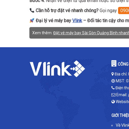
Bước 4:
Nhận vé điện tử qua email hoặc số điện th
Cần hỗ trợ đặt vé nhanh chóng?
Gọi ngay
090
Đại lý vé máy bay
Vlink
– Đối tác tin cậy cho m
Xem thêm:
Đặt vé máy bay Sài Gòn Quảng Bình nhanh 
CÔNG 
Địa chỉ:
MST: 0
Điện th
Email:
Websit
GIỚI THIỆ
Về Vlin