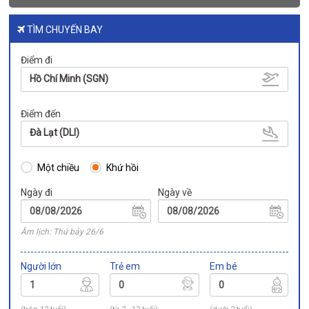
TÌM CHUYẾN BAY
Điểm đi
Hồ Chí Minh (SGN)
Điểm đến
Đà Lạt (DLI)
Một chiều
Khứ hồi
Ngày đi
Ngày về
Âm lịch: Thứ bảy 26/6
Người lớn
Trẻ em
Em bé