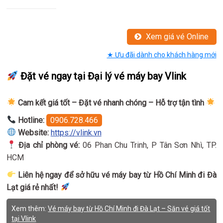
Xem giá vé Online
★ Ưu đãi dành cho khách hàng mới
Đặt vé ngay tại Đại lý vé máy bay Vlink
Cam kết giá tốt – Đặt vé nhanh chóng – Hỗ trợ tận tình
Hotline:
0906.728.466
Website:
https://vlink.vn
Địa chỉ phòng vé:
06 Phan Chu Trinh, P Tân Sơn Nhì, TP.
HCM
Liên hệ ngay để sở hữu vé máy bay từ Hồ Chí Minh đi Đà
Lạt giá rẻ nhất!
Xem thêm:
Vé máy bay từ Hồ Chí Minh đi Đà Lạt – Săn vé giá tốt
tại Vlink