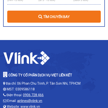
(trên 12 tuổi)
(từ 2 - 12 tuổi)
(dưới 2 tuổi)
TÌM CHUYẾN BAY
CÔNG TY CỔ PHẦN DỊCH VỤ VIỆT LIÊN KẾT
Địa chỉ: 06 Phan Chu Trinh, P. Tân Sơn Nhì, TPHCM
MST: 0309586118
Điện thoại:
0906.728.466
Email:
airlines@vlink.vn
Website:
www.vlink.vn