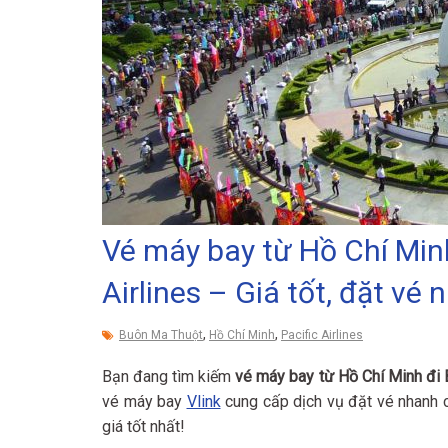
Vé máy bay từ Hồ Chí Min
Airlines – Giá tốt, đặt vé
,
,
Buôn Ma Thuột
Hồ Chí Minh
Pacific Airlines
Bạn đang tìm kiếm
vé máy bay từ Hồ Chí Minh đi 
vé máy bay
Vlink
cung cấp dịch vụ đặt vé nhanh c
giá tốt nhất!