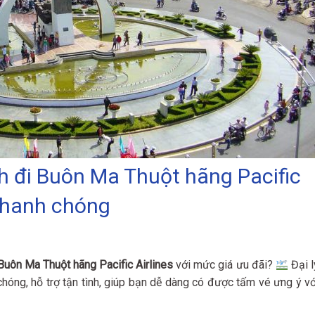
h đi Buôn Ma Thuột hãng Pacific
 nhanh chóng
Buôn Ma Thuột hãng Pacific Airlines
với mức giá ưu đãi?
Đại l
hóng, hỗ trợ tận tình, giúp bạn dễ dàng có được tấm vé ưng ý vớ