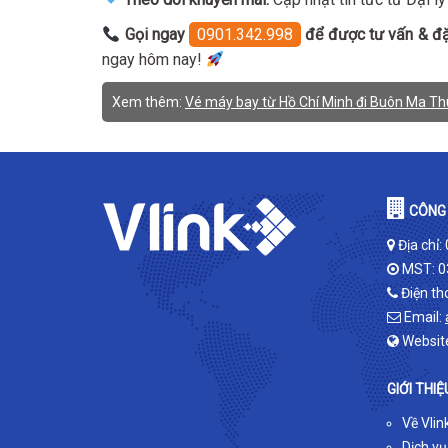
Gọi ngay
0901.342.998
để được tư vấn & đặ
ngay hôm nay!
Xem thêm:
Vé máy bay từ Hồ Chí Minh đi Buôn Ma Thuột
CÔNG 
Địa chỉ:
MST: 0
Điện th
Email:
Websit
GIỚI THIỆ
Về Vlin
Dịch vụ