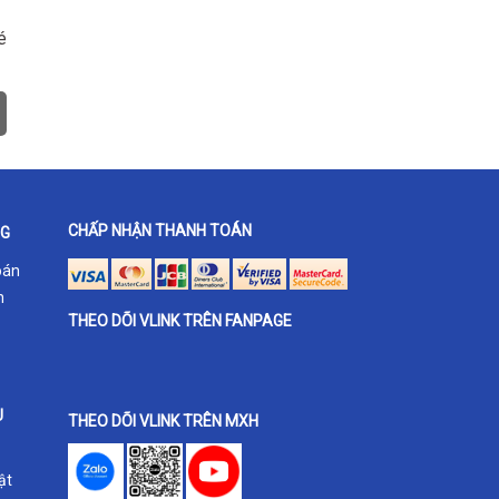
é
CHẤP NHẬN THANH TOÁN
NG
oán
h
THEO DÕI VLINK TRÊN FANPAGE
U
THEO DÕI VLINK TRÊN MXH
ật