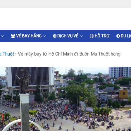
VÉ BAY HÃNG
DỊCH VỤ VÉ
HỖ TRỢ
DU L
a Thuột
›
Vé máy bay từ Hồ Chí Minh đi Buôn Ma Thuột hãng