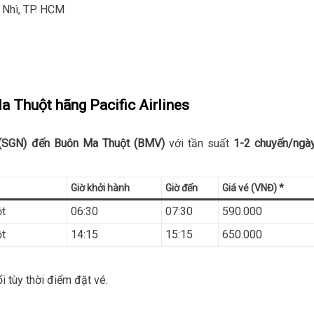
 Nhì, TP. HCM
a Thuột hãng Pacific Airlines
(SGN) đến Buôn Ma Thuột (BMV)
với tần suất
1-2 chuyến/ngà
Giờ khởi hành
Giờ đến
Giá vé (VNĐ) *
t
06:30
07:30
590.000
t
14:15
15:15
650.000
i tùy thời điểm đặt vé.