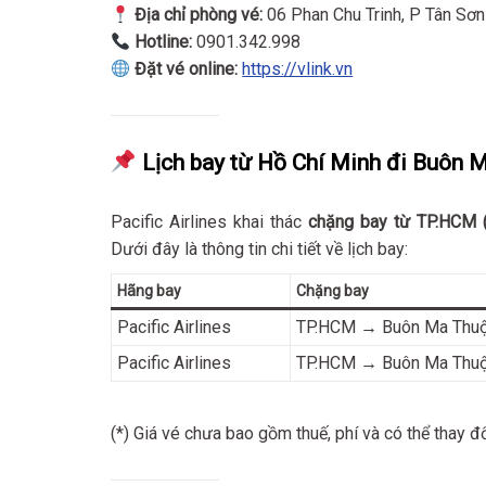
Địa chỉ phòng vé:
06 Phan Chu Trinh, P Tân Sơn
Hotline:
0901.342.998
Đặt vé online:
https://vlink.vn
Lịch bay từ Hồ Chí Minh đi Buôn M
Pacific Airlines khai thác
chặng bay từ TP.HCM 
Dưới đây là thông tin chi tiết về lịch bay:
Hãng bay
Chặng bay
Pacific Airlines
TP.HCM → Buôn Ma Thuộ
Pacific Airlines
TP.HCM → Buôn Ma Thuộ
(*) Giá vé chưa bao gồm thuế, phí và có thể thay đổ