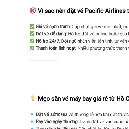
Vì sao nên đặt vé Pacific Airlines t
Giá vé cạnh tranh:
Cập nhật giá vé mới nhất, ư
Đặt vé dễ dàng:
Hỗ trợ đặt vé online hoặc qua
Hỗ trợ 24/7:
Đội ngũ nhân viên tận tình, tư vấ
Thanh toán linh hoạt:
Nhiều phương thức thanh t
Mẹo săn vé máy bay giá rẻ từ Hồ 
Đặt vé sớm:
Giá vé thường rẻ hơn khi đặt trước 
Bay vào ngày thường:
Tránh đặt vé vào cuối tu
Theo dõi khuyến mãi:
Cập nhật tin tức từ Đại l