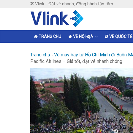
Skip
Vlink - Đặt vé nhanh, đồng hành tận tâm
to
content
Vlink
Đặt
TRANG CHỦ
VÉ NỘI ĐỊA
VÉ QUỐC TẾ
vé
nhanh,
Trang chủ
›
Vé máy bay từ Hồ Chí Minh đi Buôn M
đồng
Pacific Airlines – Giá tốt, đặt vé nhanh chóng
hành
tận
tâm