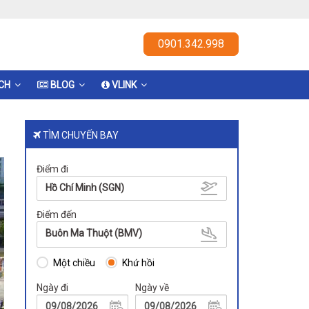
0901.342.998
ỊCH
BLOG
VLINK
TÌM CHUYẾN BAY
Điểm đi
Hồ Chí Minh (SGN)
Điểm đến
Buôn Ma Thuột (BMV)
Một chiều
Khứ hồi
Ngày đi
Ngày về