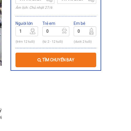
Âm lịch: Chủ nhật 27/6
Người lớn
Trẻ em
Em bé
(trên 12 tuổi)
(từ 2 - 12 tuổi)
(dưới 2 tuổi)
TÌM CHUYẾN BAY
ý
i