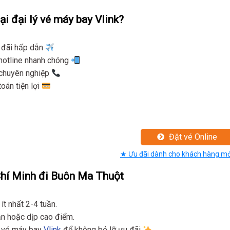
ại đại lý vé máy bay Vlink?
u đãi hấp dẫn
 hotline nhanh chóng
n chuyên nghiệp
oán tiện lợi
Đặt vé Online
★ Ưu đãi dành cho khách hàng mớ
Chí Minh đi Buôn Ma Thuột
ít nhất 2-4 tuần.
ần hoặc dịp cao điểm.
ý vé máy bay
Vlink
để không bỏ lỡ ưu đãi