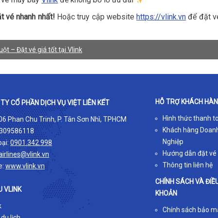
t vé nhanh nhất!
Hoặc truy cập website
https://vlink.vn
để đặt v
 – Đặt vé giá tốt tại Vlink
HỖ TRỢ KHÁCH HÀ
TY CỔ PHẦN DỊCH VỤ VIỆT LIÊN KẾT
Hình thức thanh t
 06 Phan Chu Trinh, P. Tân Sơn Nhì, TPHCM
Khách hàng Doan
309586118
Nghiệp
oại:
0901.342.998
Hướng dẫn đặt vé
airlines@vlink.vn
Thông tin liên hệ
e:
www.vlink.vn
CHÍNH SÁCH VÀ ĐIỀ
U VLINK
KHOẢN
k
Chính sách bảo m
 du lịch