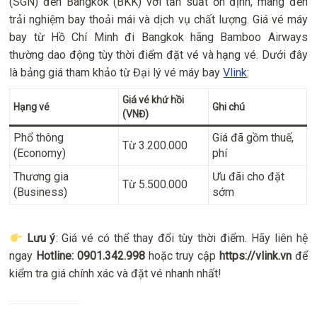
(SGN) đến Bangkok (BKK) với tần suất ổn định, mang đến
trải nghiệm bay thoải mái và dịch vụ chất lượng. Giá vé máy
bay từ Hồ Chí Minh đi Bangkok hãng Bamboo Airways
thường dao động tùy thời điểm đặt vé và hạng vé. Dưới đây
là bảng giá tham khảo từ Đại lý vé máy bay
Vlink
:
Giá vé khứ hồi
Hạng vé
Ghi chú
(VNĐ)
Phổ thông
Giá đã gồm thuế,
Từ 3.200.000
(Economy)
phí
Thương gia
Ưu đãi cho đặt
Từ 5.500.000
(Business)
sớm
Lưu ý
: Giá vé có thể thay đổi tùy thời điểm. Hãy liên hệ
ngay
Hotline: 0901.342.998
hoặc truy cập
https://vlink.vn
để
kiểm tra giá chính xác và đặt vé nhanh nhất!