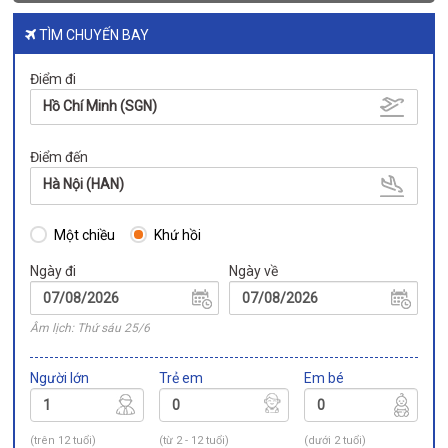
TÌM CHUYẾN BAY
Điểm đi
Hồ Chí Minh (SGN)
Điểm đến
Hà Nội (HAN)
Một chiều
Khứ hồi
Ngày đi
Ngày về
Âm lịch: Thứ sáu 25/6
Người lớn
Trẻ em
Em bé
(trên 12 tuổi)
(từ 2 - 12 tuổi)
(dưới 2 tuổi)