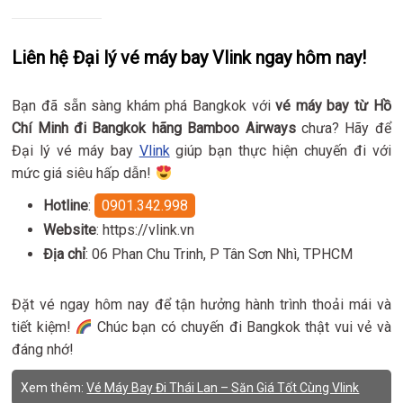
Liên hệ Đại lý vé máy bay Vlink ngay hôm nay!
Bạn đã sẵn sàng khám phá Bangkok với
vé máy bay từ Hồ
Chí Minh đi Bangkok hãng Bamboo Airways
chưa? Hãy để
Đại lý vé máy bay
Vlink
giúp bạn thực hiện chuyến đi với
mức giá siêu hấp dẫn!
Hotline
:
0901.342.998
Website
: https://vlink.vn
Địa chỉ
: 06 Phan Chu Trinh, P Tân Sơn Nhì, TPHCM
Đặt vé ngay hôm nay để tận hưởng hành trình thoải mái và
tiết kiệm!
Chúc bạn có chuyến đi Bangkok thật vui vẻ và
đáng nhớ!
Xem thêm:
Vé Máy Bay Đi Thái Lan – Săn Giá Tốt Cùng Vlink