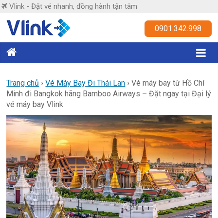
Skip
Vlink - Đặt vé nhanh, đồng hành tận tâm
to
content
Vlink
0901.342.998
Đặt
vé
nhanh,
Trang chủ
›
Vé Máy Bay Đi Thái Lan
›
Vé máy bay từ Hồ Chí
Minh đi Bangkok hãng Bamboo Airways – Đặt ngay tại Đại lý
đồng
vé máy bay Vlink
hành
tận
tâm