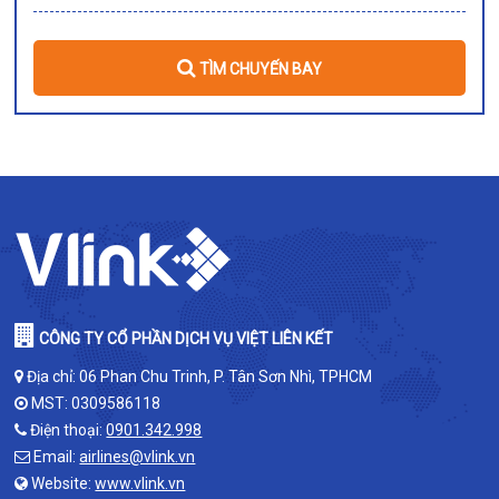
TÌM CHUYẾN BAY
CÔNG TY CỔ PHẦN DỊCH VỤ VIỆT LIÊN KẾT
Địa chỉ: 06 Phan Chu Trinh, P. Tân Sơn Nhì, TPHCM
MST: 0309586118
Điện thoại:
0901.342.998
Email:
airlines@vlink.vn
Website:
www.vlink.vn