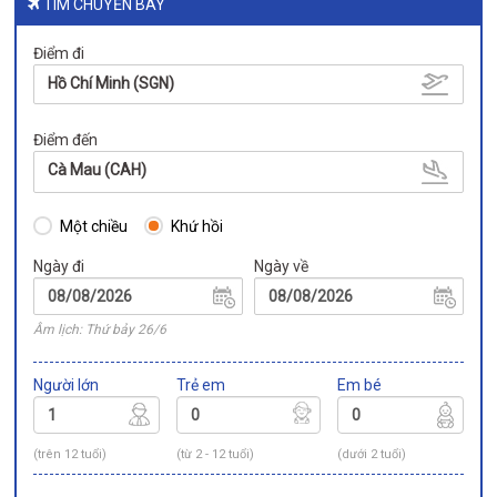
TÌM CHUYẾN BAY
Điểm đi
Hồ Chí Minh (SGN)
Điểm đến
Cà Mau (CAH)
Một chiều
Khứ hồi
Ngày đi
Ngày về
Âm lịch: Thứ bảy 26/6
Người lớn
Trẻ em
Em bé
(trên 12 tuổi)
(từ 2 - 12 tuổi)
(dưới 2 tuổi)