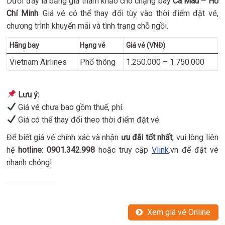
Dưới đây là bảng giá tham khảo cho chặng bay
Cà Mau – Hồ
Chí Minh
. Giá vé có thể thay đổi tùy vào thời điểm đặt vé,
chương trình khuyến mãi và tình trạng chỗ ngồi.
Hãng bay
Hạng vé
Giá vé (VNĐ)
Vietnam Airlines
Phổ thông
1.250.000 – 1.750.000
Lưu ý:
Giá vé chưa bao gồm thuế, phí.
Giá có thể thay đổi theo thời điểm đặt vé.
Để biết giá vé chính xác và nhận
ưu đãi tốt nhất
, vui lòng liên
hệ
hotline: 0901.342.998
hoặc truy cập
Vlink
.vn để đặt vé
nhanh chóng!
Xem giá vé Online