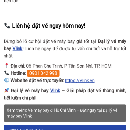
tiện lợi!
Liên hệ đặt vé ngay hôm nay!
Đừng bỏ lỡ cơ hội đặt vé máy bay giá tốt tại
Đại lý vé máy
bay
Vlink
! Liên hệ ngay để được tư vấn chi tiết và hỗ trợ tốt
nhất.
Địa chỉ:
06 Phan Chu Trinh, P Tân Sơn Nhì, TP. HCM
Hotline:
0901.342.998
Website đặt vé trực tuyến:
https://vlink.vn
Đại lý vé máy bay
Vlink
– Giải pháp đặt vé thông minh,
tiết kiệm chi phí!
Xem thêm:
Vé máy bay đi Hồ Chí Minh – Đặt ngay tại Đại lý vé
máy bay Vlink