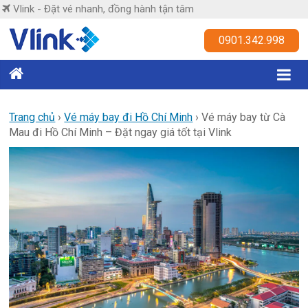
Skip
Vlink - Đặt vé nhanh, đồng hành tận tâm
to
content
Vlink
0901.342.998
Đặt
vé
nhanh,
Trang chủ
›
Vé máy bay đi Hồ Chí Minh
›
Vé máy bay từ Cà
Mau đi Hồ Chí Minh – Đặt ngay giá tốt tại Vlink
đồng
hành
tận
tâm