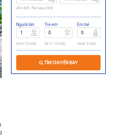
Âm lịch: Thứ sáu 25/6
Người lớn
Trẻ em
Em bé
(trên 12 tuổi)
(từ 2 - 12 tuổi)
(dưới 2 tuổi)
TÌM CHUYẾN BAY
.
g