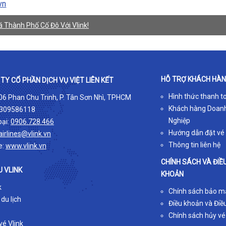
vn
 Thành Phố Cố Đô Với Vlink!
HỖ TRỢ KHÁCH HÀ
TY CỔ PHẦN DỊCH VỤ VIỆT LIÊN KẾT
Hình thức thanh t
 06 Phan Chu Trinh, P. Tân Sơn Nhì, TPHCM
Khách hàng Doan
309586118
Nghiệp
oại:
0906.728.466
Hướng dẫn đặt vé
airlines@vlink.vn
Thông tin liên hệ
e:
www.vlink.vn
CHÍNH SÁCH VÀ ĐIỀ
U VLINK
KHOẢN
k
Chính sách bảo m
 du lịch
Điều khoản và Điều
Chính sách hủy vé
é Vlink