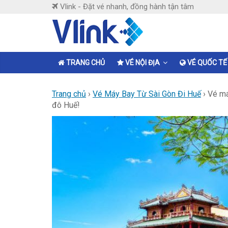
Skip
Vlink - Đặt vé nhanh, đồng hành tận tâm
to
content
Vlink
Đặt
TRANG CHỦ
VÉ NỘI ĐỊA
VÉ QUỐC TẾ
vé
nhanh,
Trang chủ
›
Vé Máy Bay Từ Sài Gòn Đi Huế
›
Vé má
đồng
đô Huế!
hành
tận
tâm