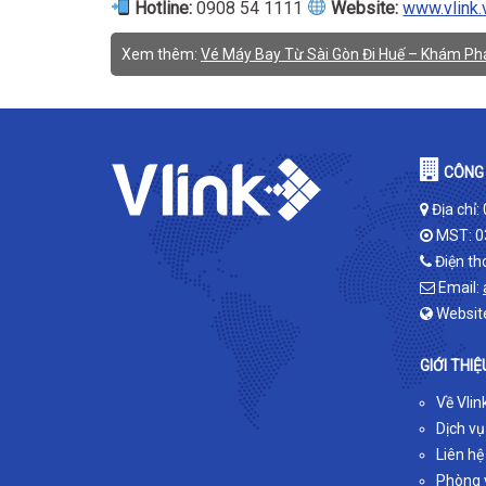
Hotline:
0908 54 1111
Website:
www.vlink.
Xem thêm:
Vé Máy Bay Từ Sài Gòn Đi Huế – Khám Phá
CÔNG 
Địa chỉ:
MST: 0
Điện th
Email:
Websit
GIỚI THIỆ
Về Vlin
Dịch vụ
Liên hệ
Phòng v