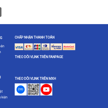
CHẤP NHẬN THANH TOÁN
NG
oán
h
THEO DÕI VLINK TRÊN FANPAGE
U
THEO DÕI VLINK TRÊN MXH
ật
 kiện