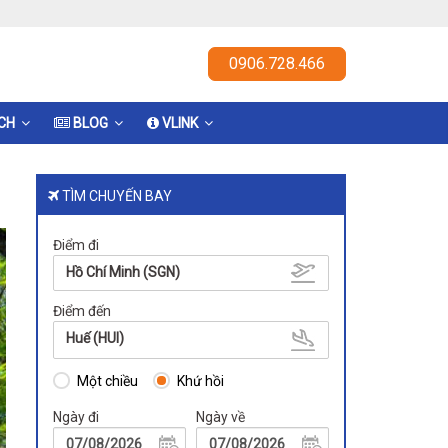
0906.728.466
ỊCH
BLOG
VLINK
TÌM CHUYẾN BAY
Điểm đi
Hồ Chí Minh (SGN)
Điểm đến
Huế (HUI)
Một chiều
Khứ hồi
Ngày đi
Ngày về