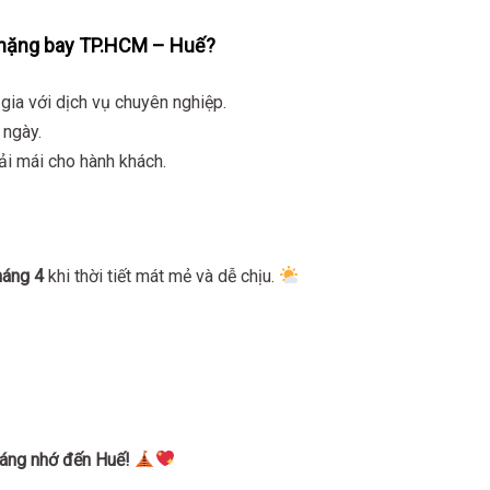
 chặng bay TP.HCM – Huế?
ia với dịch vụ chuyên nghiệp.
 ngày.
i mái cho hành khách.
háng 4
khi thời tiết mát mẻ và dễ chịu.
áng nhớ đến Huế!