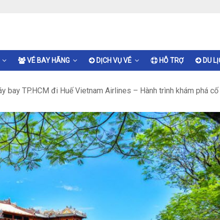
VÉ BAY HÃNG
DỊCH VỤ VÉ
HỖ TRỢ
DU L
y bay TP.HCM đi Huế Vietnam Airlines – Hành trình khám phá cố