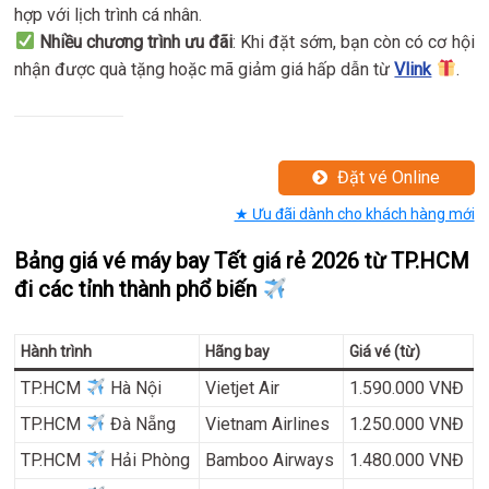
hợp với lịch trình cá nhân.
Nhiều chương trình ưu đãi
: Khi đặt sớm, bạn còn có cơ hội
nhận được quà tặng hoặc mã giảm giá hấp dẫn từ
Vlink
.
Đặt vé Online
★ Ưu đãi dành cho khách hàng mới
Bảng giá vé máy bay Tết giá rẻ 2026 từ TP.HCM
đi các tỉnh thành phổ biến
Hành trình
Hãng bay
Giá vé (từ)
TP.HCM
Hà Nội
Vietjet Air
1.590.000 VNĐ
TP.HCM
Đà Nẵng
Vietnam Airlines
1.250.000 VNĐ
TP.HCM
Hải Phòng
Bamboo Airways
1.480.000 VNĐ