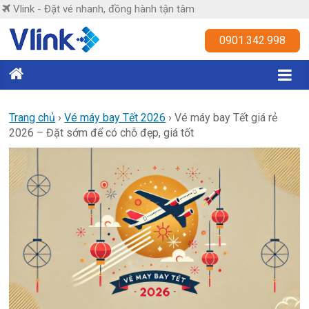
Skip
Vlink - Đặt vé nhanh, đồng hành tận tâm
to
content
Vlink
0901.342.998
Đặt
vé
nhanh,
Trang chủ
›
Vé máy bay Tết 2026
›
Vé máy bay Tết giá rẻ
2026 – Đặt sớm để có chỗ đẹp, giá tốt
đồng
hành
tận
tâm