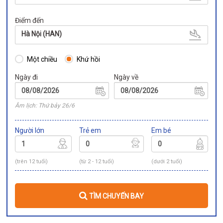
Điểm đến
Hà Nội (HAN)
Một chiều
Khứ hồi
Ngày đi
Ngày về
Âm lịch: Thứ bảy 26/6
Người lớn
Trẻ em
Em bé
(trên 12 tuổi)
(từ 2 - 12 tuổi)
(dưới 2 tuổi)
TÌM CHUYẾN BAY