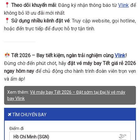
Theo dõi khuyến mãi
: Đăng ký nhận thông báo từ
Vlink
để
không bỏ lỡ ưu đãi mới nhất.
Sử dụng nhiều kênh đặt vé
: Truy cập website, gọi hotline,
hoặc đến trực tiếp để được hỗ trợ tận tình.
Tết 2026 – Bay tiết kiệm, ngàn trải nghiệm cùng
Vlink
!
Đừng chờ đến phút chót, hãy
đặt vé máy bay Tết giá rẻ 2026
ngay hôm nay
để chủ động cho hành trình đoàn viên trọn vẹn
và ấm áp!
Xem thêm:
Vé máy bay Tết 2026 – Đặt sớm tại Đại lý vé máy
bay Vlink
TÌM CHUYẾN BAY
Điểm đi
Hồ Chí Minh (SGN)