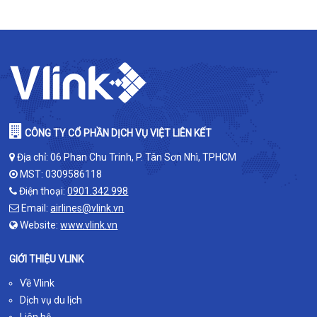
CÔNG TY CỔ PHẦN DỊCH VỤ VIỆT LIÊN KẾT
Địa chỉ: 06 Phan Chu Trinh, P. Tân Sơn Nhì, TPHCM
MST: 0309586118
Điện thoại:
0901.342.998
Email:
airlines@vlink.vn
Website:
www.vlink.vn
GIỚI THIỆU VLINK
Về Vlink
Dịch vụ du lịch
Liên hệ