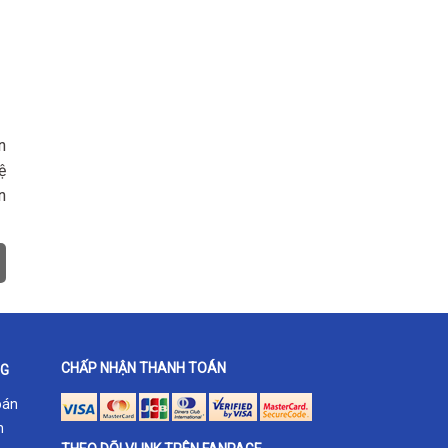
n
ệ
n
CHẤP NHẬN THANH TOÁN
NG
oán
h