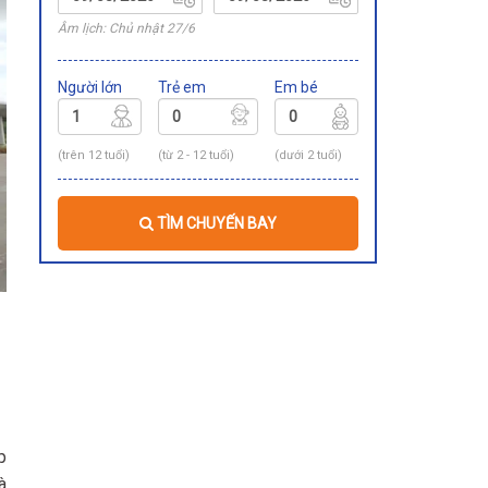
Âm lịch: Chủ nhật 27/6
Người lớn
Trẻ em
Em bé
(trên 12 tuổi)
(từ 2 - 12 tuổi)
(dưới 2 tuổi)
TÌM CHUYẾN BAY
p
à