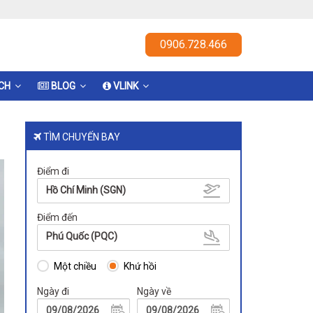
0906.728.466
ỊCH
BLOG
VLINK
TÌM CHUYẾN BAY
Điểm đi
Hồ Chí Minh (SGN)
Điểm đến
Phú Quốc (PQC)
Một chiều
Khứ hồi
Ngày đi
Ngày về