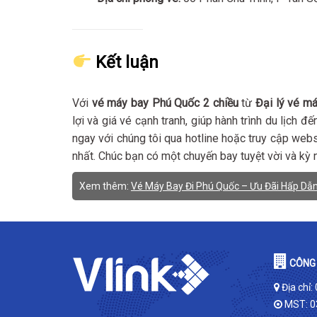
Kết luận
Với
vé máy bay Phú Quốc 2 chiều
từ
Đại lý vé m
lợi và giá vé cạnh tranh, giúp hành trình du lịch 
ngay với chúng tôi qua hotline hoặc truy cập web
nhất. Chúc bạn có một chuyến bay tuyệt vời và kỳ
Xem thêm:
Vé Máy Bay Đi Phú Quốc – Ưu Đãi Hấp Dẫn
CÔNG 
Địa chỉ:
MST: 0