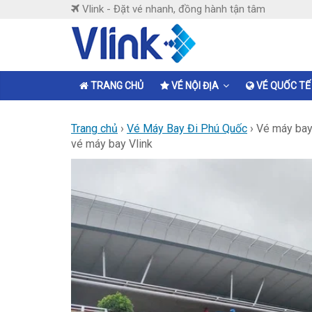
Skip
Vlink - Đặt vé nhanh, đồng hành tận tâm
to
content
Vlink
Đặt
TRANG CHỦ
VÉ NỘI ĐỊA
VÉ QUỐC TẾ
vé
nhanh,
Trang chủ
›
Vé Máy Bay Đi Phú Quốc
›
Vé máy bay 
đồng
vé máy bay Vlink
hành
tận
tâm