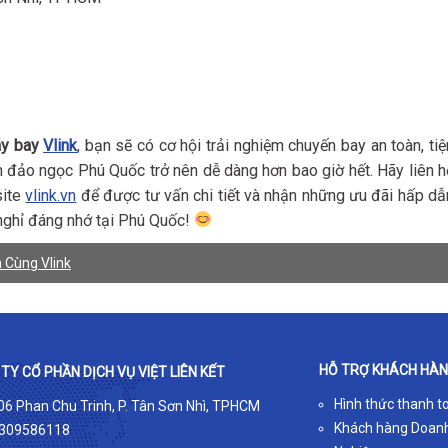
áy bay
Vlink
, bạn sẽ có cơ hội trải nghiệm chuyến bay an toàn, tiệ
đến đảo ngọc Phú Quốc trở nên dễ dàng hơn bao giờ hết. Hãy liên h
site
vlink.vn
để được tư vấn chi tiết và nhận những ưu đãi hấp dẫ
 nghỉ đáng nhớ tại Phú Quốc!
 Cùng Vlink
HỖ TRỢ KHÁCH HÀ
TY CỔ PHẦN DỊCH VỤ VIỆT LIÊN KẾT
Hình thức thanh t
 06 Phan Chu Trinh, P. Tân Sơn Nhì, TPHCM
Khách hàng Doan
309586118