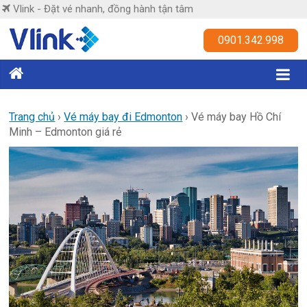
Skip
Vlink - Đặt vé nhanh, đồng hành tận tâm
to
content
Vlink
0901.342.998
Đặt
vé
nhanh,
Trang chủ
›
Vé máy bay đi Edmonton
›
Vé máy bay Hồ Chí
Minh – Edmonton giá rẻ
đồng
hành
tận
tâm