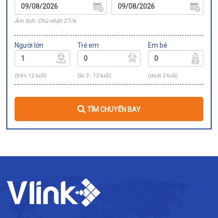
Âm lịch: Chủ nhật 27/6
Người lớn
Trẻ em
Em bé
(trên 12 tuổi)
(từ 2 - 12 tuổi)
(dưới 2 tuổi)
TÌM CHUYẾN BAY