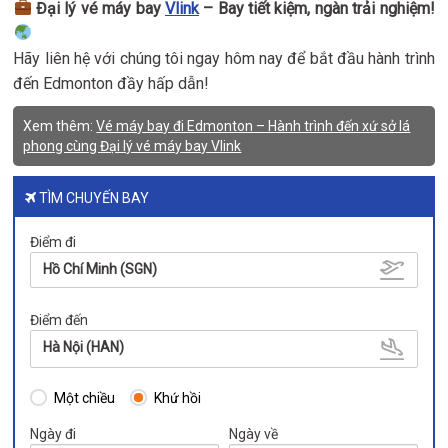
Đại lý vé máy bay
Vlink
– Bay tiết kiệm, ngàn trải nghiệm!
Hãy liên hệ với chúng tôi ngay hôm nay để bắt đầu hành trình
đến Edmonton đầy hấp dẫn!
Xem thêm:
Vé máy bay đi Edmonton – Hành trình đến xứ sở lá
phong cùng Đại lý vé máy bay Vlink
TÌM CHUYẾN BAY
Điểm đi
Hồ Chí Minh (SGN)
Điểm đến
Hà Nội (HAN)
Một chiều
Khứ hồi
Ngày đi
Ngày về