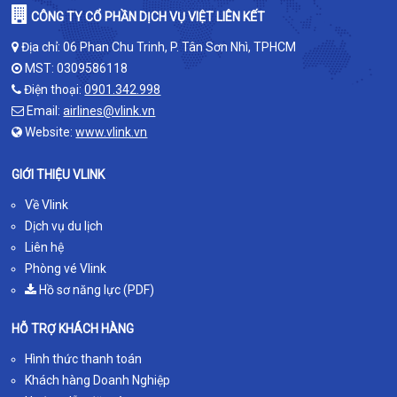
CÔNG TY CỔ PHẦN DỊCH VỤ VIỆT LIÊN KẾT
Địa chỉ: 06 Phan Chu Trinh, P. Tân Sơn Nhì, TPHCM
MST: 0309586118
Điện thoại:
0901.342.998
Email:
airlines@vlink.vn
Website:
www.vlink.vn
GIỚI THIỆU VLINK
Về Vlink
Dịch vụ du lịch
Liên hệ
Phòng vé Vlink
Hồ sơ năng lực (PDF)
HỖ TRỢ KHÁCH HÀNG
Hình thức thanh toán
Khách hàng Doanh Nghiệp