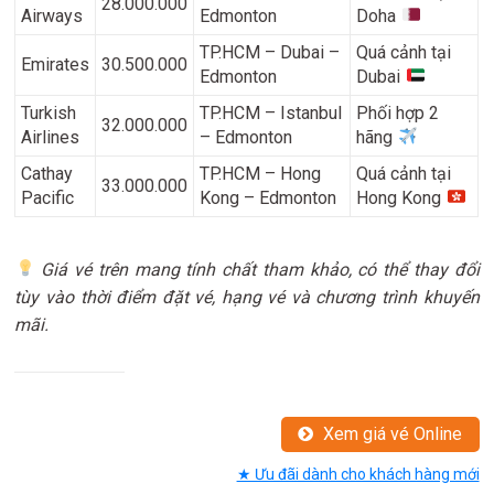
28.000.000
Airways
Edmonton
Doha
TP.HCM – Dubai –
Quá cảnh tại
Emirates
30.500.000
Edmonton
Dubai
Turkish
TP.HCM – Istanbul
Phối hợp 2
32.000.000
Airlines
– Edmonton
hãng
Cathay
TP.HCM – Hong
Quá cảnh tại
33.000.000
Pacific
Kong – Edmonton
Hong Kong
Giá vé trên mang tính chất tham khảo, có thể thay đổi
tùy vào thời điểm đặt vé, hạng vé và chương trình khuyến
mãi.
Xem giá vé Online
★ Ưu đãi dành cho khách hàng mới