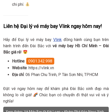
chi phí.
Liên hệ Đại lý vé máy bay Vlink ngay hôm nay!
Hãy để Đại lý vé máy bay
Vlink
đồng hành cùng bạn trên
hành trình đến Đài Bắc với
vé máy bay Hồ Chí Minh – Đài
Bắc giá rẻ
!
Hotline
:
0901.342.998
Website
: https://vlink.vn
Địa chỉ
: 06 Phan Chu Trinh, P Tân Sơn Nhì, TPHCM
Đặt vé ngay hôm nay để khám phá Đài Bắc xinh đẹp mà
không lo về giá!
Chúc bạn có chuyến đi thật vui vẻ và ý
nghĩa!
Xem thêm:
Vé Máy Bay Đi Đài Loan – Khám Phá Đảo Ngọc Xinh