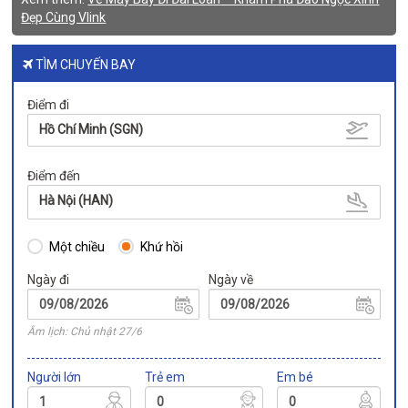
Đẹp Cùng Vlink
TÌM CHUYẾN BAY
Điểm đi
Hồ Chí Minh (SGN)
Điểm đến
Hà Nội (HAN)
Một chiều
Khứ hồi
Ngày đi
Ngày về
Âm lịch: Chủ nhật 27/6
Người lớn
Trẻ em
Em bé