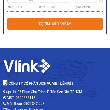
(trên 12 tuổi)
(từ 2 - 12 tuổi)
(dưới 2 tuổi)
TÌM CHUYẾN BAY
CÔNG TY CỔ PHẦN DỊCH VỤ VIỆT LIÊN KẾT
Địa chỉ: 06 Phan Chu Trinh, P. Tân Sơn Nhì, TPHCM
MST: 0309586118
Điện thoại:
0901.342.998
Email:
airlines@vlink.vn