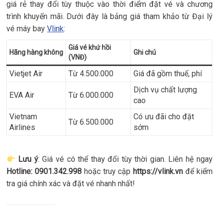
giá rẻ thay đổi tùy thuộc vào thời điểm đặt vé và chương
trình khuyến mãi. Dưới đây là bảng giá tham khảo từ Đại lý
vé máy bay
Vlink
:
Giá vé khứ hồi
Hãng hàng không
Ghi chú
(VNĐ)
Vietjet Air
Từ 4.500.000
Giá đã gồm thuế, phí
Dịch vụ chất lượng
EVA Air
Từ 6.000.000
cao
Vietnam
Có ưu đãi cho đặt
Từ 6.500.000
Airlines
sớm
Lưu ý
: Giá vé có thể thay đổi tùy thời gian. Liên hệ ngay
Hotline: 0901.342.998
hoặc truy cập
https://vlink.vn
để kiểm
tra giá chính xác và đặt vé nhanh nhất!