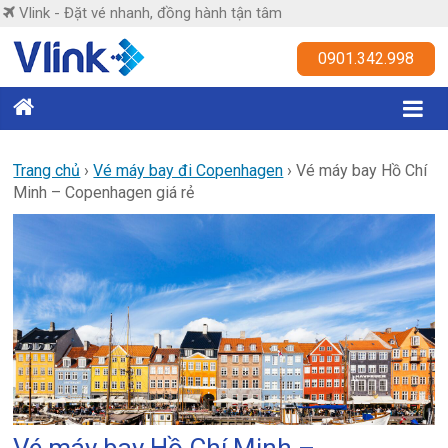
Skip
Vlink - Đặt vé nhanh, đồng hành tận tâm
to
content
Vlink
0901.342.998
Đặt
vé
nhanh,
Trang chủ
›
Vé máy bay đi Copenhagen
›
Vé máy bay Hồ Chí
Minh – Copenhagen giá rẻ
đồng
hành
tận
tâm
Vé máy bay Hồ Chí Minh –