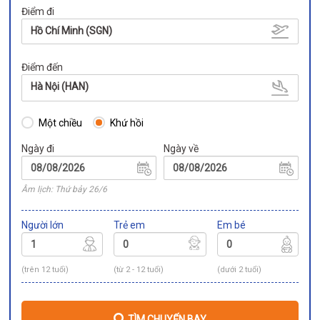
Điểm đi
Hồ Chí Minh (SGN)
Điểm đến
Hà Nội (HAN)
Một chiều
Khứ hồi
Ngày đi
Ngày về
Âm lịch: Thứ bảy 26/6
Người lớn
Trẻ em
Em bé
(trên 12 tuổi)
(từ 2 - 12 tuổi)
(dưới 2 tuổi)
TÌM CHUYẾN BAY