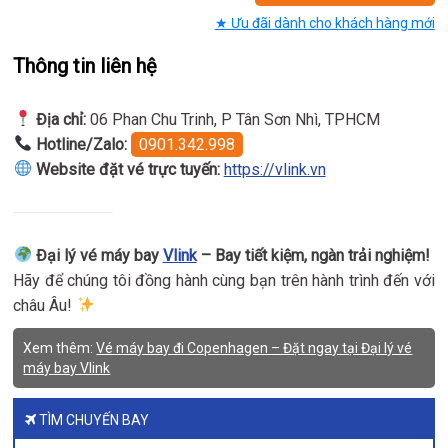
★ Ưu đãi dành cho khách hàng mới
Thông tin liên hệ
Địa chỉ:
06 Phan Chu Trinh, P Tân Sơn Nhì, TPHCM
Hotline/Zalo:
0901.342.998
Website đặt vé trực tuyến:
https://vlink.vn
Đại lý vé máy bay
Vlink
– Bay tiết kiệm, ngàn trải nghiệm!
Hãy để chúng tôi đồng hành cùng bạn trên hành trình đến với
châu Âu!
Xem thêm:
Vé máy bay đi Copenhagen – Đặt ngay tại Đại lý vé
máy bay Vlink
TÌM CHUYẾN BAY