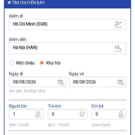
TÌM CHUYẾN BAY
Điểm đi
Hồ Chí Minh (SGN)
Điểm đến
Hà Nội (HAN)
Một chiều
Khứ hồi
Ngày đi
Ngày về
Âm lịch: Thứ bảy 26/6
Người lớn
Trẻ em
Em bé
(trên 12 tuổi)
(từ 2 - 12 tuổi)
(dưới 2 tuổi)