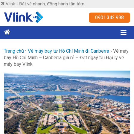
Skip
Vlink - Đặt vé nhanh, đồng hành tận tâm
to
content
Vlink
0901.342.998
Đặt
vé
nhanh,
Trang chủ
›
Vé máy bay từ Hồ Chí Minh đi Canberra
›
Vé máy
bay Hồ Chí Minh – Canberra giá rẻ – Đặt ngay tại Đại lý vé
đồng
máy bay Vlink
hành
tận
tâm