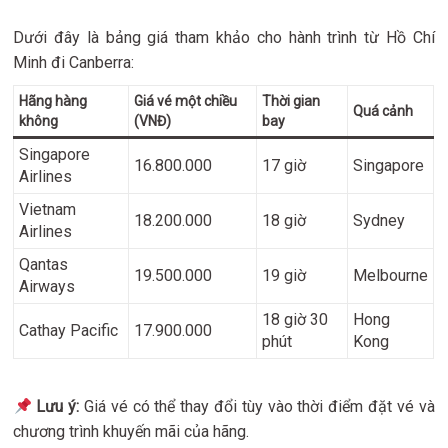
Dưới đây là bảng giá tham khảo cho hành trình từ Hồ Chí
Minh đi Canberra:
Hãng hàng
Giá vé một chiều
Thời gian
Quá cảnh
không
(VNĐ)
bay
Singapore
16.800.000
17 giờ
Singapore
Airlines
Vietnam
18.200.000
18 giờ
Sydney
Airlines
Qantas
19.500.000
19 giờ
Melbourne
Airways
18 giờ 30
Hong
Cathay Pacific
17.900.000
phút
Kong
Lưu ý:
Giá vé có thể thay đổi tùy vào thời điểm đặt vé và
chương trình khuyến mãi của hãng.