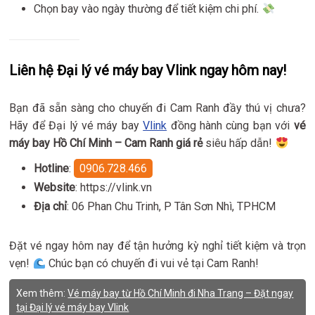
Chọn bay vào ngày thường để tiết kiệm chi phí.
Liên hệ Đại lý vé máy bay Vlink ngay hôm nay!
Bạn đã sẵn sàng cho chuyến đi Cam Ranh đầy thú vị chưa?
Hãy để Đại lý vé máy bay
Vlink
đồng hành cùng bạn với
vé
máy bay Hồ Chí Minh – Cam Ranh giá rẻ
siêu hấp dẫn!
Hotline
:
0906.728.466
Website
: https://vlink.vn
Địa chỉ
: 06 Phan Chu Trinh, P Tân Sơn Nhì, TPHCM
Đặt vé ngay hôm nay để tận hưởng kỳ nghỉ tiết kiệm và trọn
vẹn!
Chúc bạn có chuyến đi vui vẻ tại Cam Ranh!
Xem thêm:
Vé máy bay từ Hồ Chí Minh đi Nha Trang – Đặt ngay
tại Đại lý vé máy bay Vlink