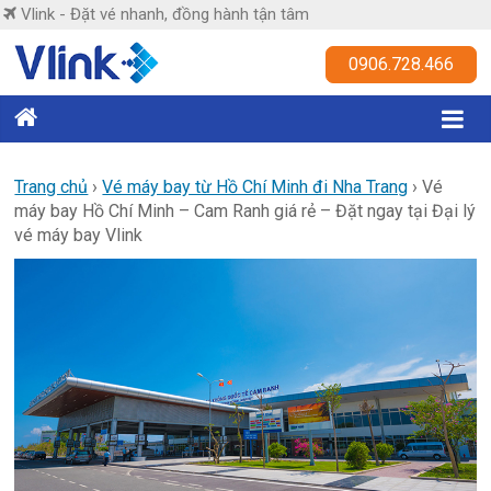
Skip
Vlink - Đặt vé nhanh, đồng hành tận tâm
to
content
Vlink
0906.728.466
Đặt
vé
nhanh,
Trang chủ
›
Vé máy bay từ Hồ Chí Minh đi Nha Trang
›
Vé
máy bay Hồ Chí Minh – Cam Ranh giá rẻ – Đặt ngay tại Đại lý
đồng
vé máy bay Vlink
hành
tận
tâm