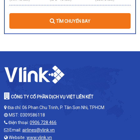
TÌM CHUYẾN BAY
CÔNG TY CỔ PHẦN DỊCH VỤ VIỆT LIÊN KẾT
Địa chỉ: 06 Phan Chu Trinh, P. Tân Sơn Nhì, TPHCM
MST: 0309586118
Điện thoại:
0906.728.466
Email:
airlines@vlink.vn
Website:
www.vlink.vn