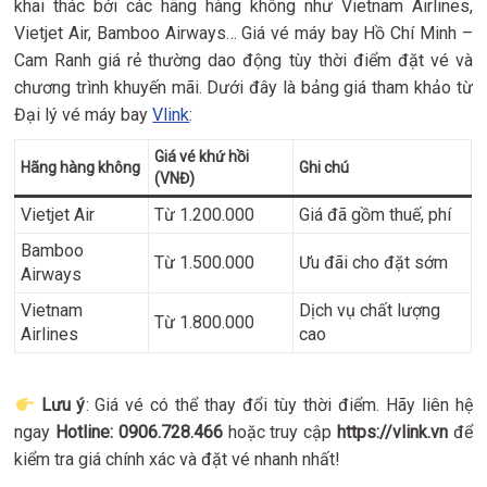
khai thác bởi các hãng hàng không như Vietnam Airlines,
Vietjet Air, Bamboo Airways… Giá vé máy bay Hồ Chí Minh –
Cam Ranh giá rẻ thường dao động tùy thời điểm đặt vé và
chương trình khuyến mãi. Dưới đây là bảng giá tham khảo từ
Đại lý vé máy bay
Vlink
:
Giá vé khứ hồi
Hãng hàng không
Ghi chú
(VNĐ)
Vietjet Air
Từ 1.200.000
Giá đã gồm thuế, phí
Bamboo
Từ 1.500.000
Ưu đãi cho đặt sớm
Airways
Vietnam
Dịch vụ chất lượng
Từ 1.800.000
Airlines
cao
Lưu ý
: Giá vé có thể thay đổi tùy thời điểm. Hãy liên hệ
ngay
Hotline: 0906.728.466
hoặc truy cập
https://vlink.vn
để
kiểm tra giá chính xác và đặt vé nhanh nhất!