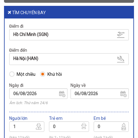
TÌM CHUYẾN BAY
Điểm đi
Hồ Chí Minh (SGN)
Điểm đến
Hà Nội (HAN)
Một chiều
Khứ hồi
Ngày đi
Ngày về
Âm lịch: Thứ năm 24/6
Người lớn
Trẻ em
Em bé
(trên 12 tuổi)
(từ 2 - 12 tuổi)
(dưới 2 tuổi)