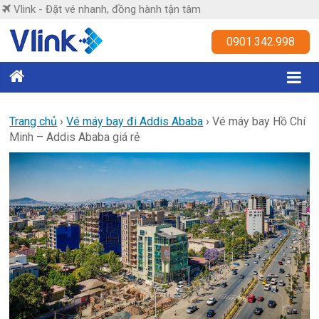
Skip
Vlink - Đặt vé nhanh, đồng hành tận tâm
to
content
Vlink
0901.342.998
Đặt
vé
nhanh,
Trang chủ
›
Vé máy bay đi Addis Ababa
›
Vé máy bay Hồ Chí
Minh – Addis Ababa giá rẻ
đồng
hành
tận
tâm