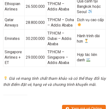
Quá cảnh tại
Ethiopian
TP.HCM –
26.500.000
Bangkok hoặc
Airlines
Addis Ababa
Seoul
Qatar
TP.HCM – Doha
Dịch vụ cao cấp
28.800.000
Airways
– Addis Ababa
TP.HCM –
Hành trình dài
Emirates
30.200.000
Dubai – Addis
hơn
Ababa
Singapore
TP.HCM –
Hợp tác liên
Airlines +
29.000.000
Singapore –
danh
ET
Addis Ababa
Giá vé mang tính chất tham khảo và có thể thay đổi tùy
thời điểm đặt vé, hạng vé và chương trình khuyến mãi.
Xem giá vé Online