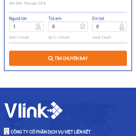
Âm lịch: Thứ sáu 25/6
Người lớn
Trẻ em
Em bé
(trên 12 tuổi)
(từ 2 - 12 tuổi)
(dưới 2 tuổi)
TÌM CHUYẾN BAY
CÔNG TY CỔ PHẦN DỊCH VỤ VIỆT LIÊN KẾT