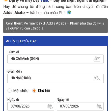
Đại lý vé máy bay
Vlink
– Bay tiết kiệm, ngàn trải nghiệm!
Hãy để chúng tôi đồng hành cùng bạn trên chuyến đi đến
Addis Ababa
– trái tim của châu Phi!
Xem thêm:
Vé máy bay đi Addis Ababa – Khám phá thủ đô kỳ lạ
và quyến rũ của Ethiopia
TÌM CHUYẾN BAY
Điểm đi
Hồ Chí Minh (SGN)
Điểm đến
Hà Nội (HAN)
Một chiều
Khứ hồi
Ngày đi
Ngày về