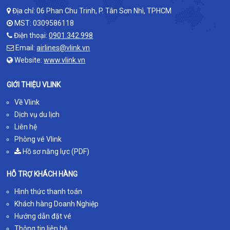
Địa chỉ: 06 Phan Chu Trinh, P. Tân Sơn Nhì, TPHCM
MST: 0309586118
Điện thoại:
0901.342.998
Email:
airlines@vlink.vn
Website:
www.vlink.vn
GIỚI THIỆU VLINK
Về Vlink
Dịch vụ du lịch
Liên hệ
Phòng vé Vlink
Hồ sơ năng lực (PDF)
HỖ TRỢ KHÁCH HÀNG
Hình thức thanh toán
Khách hàng Doanh Nghiệp
Hướng dẫn đặt vé
Thông tin liên hệ