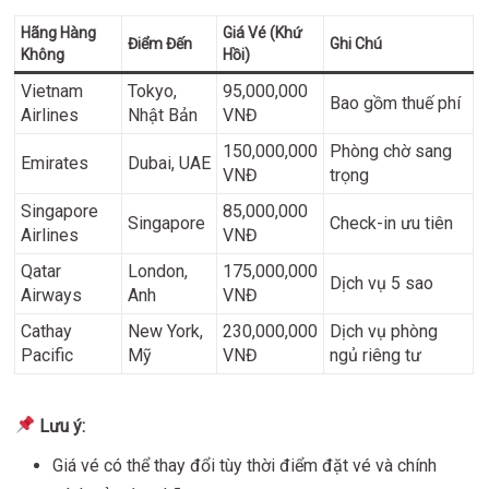
Hãng Hàng
Giá Vé (Khứ
Điểm Đến
Ghi Chú
Không
Hồi)
Vietnam
Tokyo,
95,000,000
Bao gồm thuế phí
Airlines
Nhật Bản
VNĐ
150,000,000
Phòng chờ sang
Emirates
Dubai, UAE
VNĐ
trọng
Singapore
85,000,000
Singapore
Check-in ưu tiên
Airlines
VNĐ
Qatar
London,
175,000,000
Dịch vụ 5 sao
Airways
Anh
VNĐ
Cathay
New York,
230,000,000
Dịch vụ phòng
Pacific
Mỹ
VNĐ
ngủ riêng tư
Lưu ý:
Giá vé có thể thay đổi tùy thời điểm đặt vé và chính