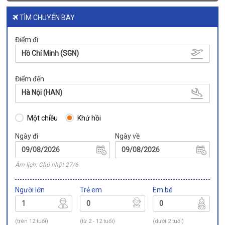
TÌM CHUYẾN BAY
Điểm đi
Hồ Chí Minh (SGN)
Điểm đến
Hà Nội (HAN)
Một chiều
Khứ hồi
Ngày đi
Ngày về
Âm lịch: Chủ nhật 27/6
Người lớn
Trẻ em
Em bé
(trên 12 tuổi)
(từ 2 - 12 tuổi)
(dưới 2 tuổi)