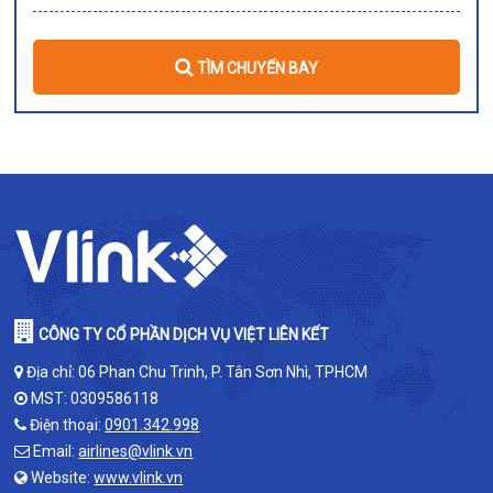
TÌM CHUYẾN BAY
CÔNG TY CỔ PHẦN DỊCH VỤ VIỆT LIÊN KẾT
Địa chỉ: 06 Phan Chu Trinh, P. Tân Sơn Nhì, TPHCM
MST: 0309586118
Điện thoại:
0901.342.998
Email:
airlines@vlink.vn
Website:
www.vlink.vn