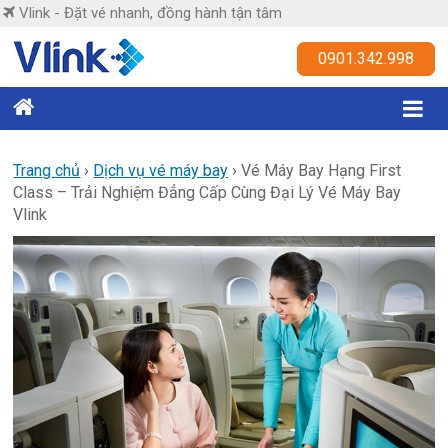
Skip
Vlink - Đặt vé nhanh, đồng hành tận tâm
to
content
Vlink
0901.342.998
Đặt
vé
nhanh,
Trang chủ
›
Dịch vụ vé máy bay
›
Vé Máy Bay Hạng First
Class – Trải Nghiệm Đẳng Cấp Cùng Đại Lý Vé Máy Bay
đồng
Vlink
hành
tận
tâm