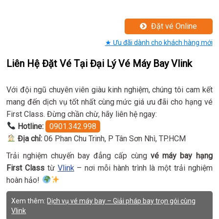
Đặt vé Online
★ Ưu đãi dành cho khách hàng mới
Liên Hệ Đặt Vé Tại Đại Lý Vé Máy Bay Vlink
Với đội ngũ chuyên viên giàu kinh nghiệm, chúng tôi cam kết
mang đến dịch vụ tốt nhất cùng mức giá ưu đãi cho hạng vé
First Class. Đừng chần chừ, hãy liên hệ ngay:
Hotline:
0901.342.998
Địa chỉ:
06 Phan Chu Trinh, P Tân Sơn Nhì, TP.HCM
Trải nghiệm chuyến bay đẳng cấp cùng
vé máy bay hạng
First Class
từ
Vlink
– nơi mỗi hành trình là một trải nghiệm
hoàn hảo!
Xem thêm:
Dịch vụ vé máy bay – Giải pháp bay trọn gói cùng
Vlink