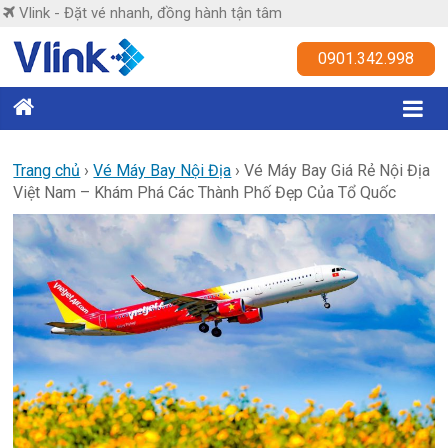
Skip
Vlink - Đặt vé nhanh, đồng hành tận tâm
to
content
Vlink
0901.342.998
Đặt
vé
nhanh,
Trang chủ
›
Vé Máy Bay Nội Địa
›
Vé Máy Bay Giá Rẻ Nội Địa
Việt Nam – Khám Phá Các Thành Phố Đẹp Của Tổ Quốc
đồng
hành
tận
tâm