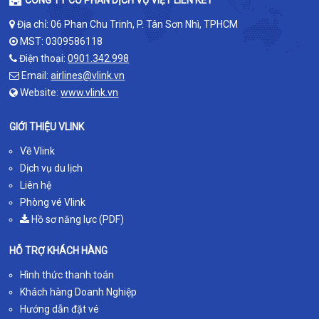
CÔNG TY CỔ PHẦN DỊCH VỤ VIỆT LIÊN KẾT
Địa chỉ: 06 Phan Chu Trinh, P. Tân Sơn Nhì, TPHCM
MST: 0309586118
Điện thoại:
0901.342.998
Email:
airlines@vlink.vn
Website:
www.vlink.vn
GIỚI THIỆU VLINK
Về Vlink
Dịch vụ du lịch
Liên hệ
Phòng vé Vlink
Hồ sơ năng lực (PDF)
HỖ TRỢ KHÁCH HÀNG
Hình thức thanh toán
Khách hàng Doanh Nghiệp
Hướng dẫn đặt vé