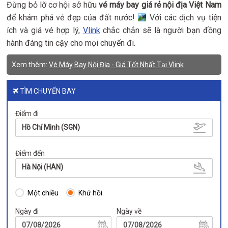
Đừng bỏ lỡ cơ hội sở hữu
vé máy bay giá rẻ nội địa Việt Nam
để khám phá vẻ đẹp của đất nước!
Với các dịch vụ tiện
ích và giá vé hợp lý,
Vlink
chắc chắn sẽ là người bạn đồng
hành đáng tin cậy cho mọi chuyến đi.
Xem thêm:
Vé Máy Bay Nội Địa - Giá Tốt Nhất Tại Vlink
TÌM CHUYẾN BAY
Điểm đi
Hồ Chí Minh (SGN)
Điểm đến
Hà Nội (HAN)
Một chiều
Khứ hồi
Ngày đi
Ngày về