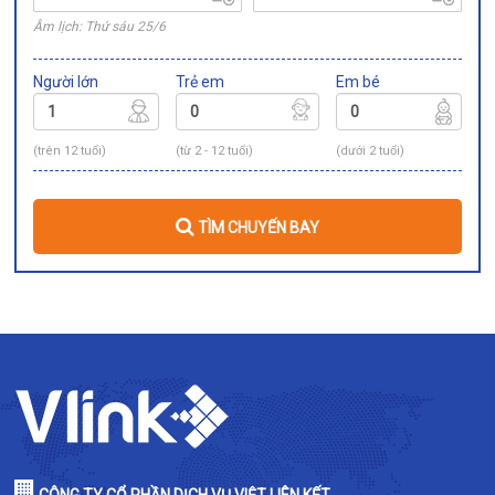
Âm lịch: Thứ sáu 25/6
Người lớn
Trẻ em
Em bé
(trên 12 tuổi)
(từ 2 - 12 tuổi)
(dưới 2 tuổi)
TÌM CHUYẾN BAY