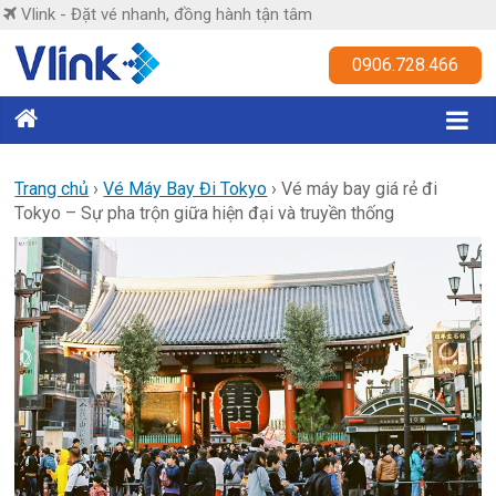
Skip
Vlink - Đặt vé nhanh, đồng hành tận tâm
to
content
Vlink
0906.728.466
Đặt
vé
nhanh,
Trang chủ
›
Vé Máy Bay Đi Tokyo
›
Vé máy bay giá rẻ đi
Tokyo – Sự pha trộn giữa hiện đại và truyền thống
đồng
hành
tận
tâm