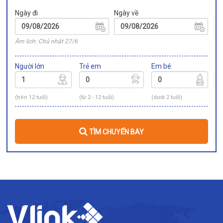
Ngày đi
Ngày về
Âm lịch: Chủ nhật 27/6
Người lớn
Trẻ em
Em bé
(trên 12 tuổi)
(từ 2 - 12 tuổi)
(dưới 2 tuổi)
TÌM CHUYẾN BAY