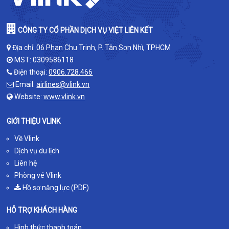
CÔNG TY CỔ PHẦN DỊCH VỤ VIỆT LIÊN KẾT
Địa chỉ: 06 Phan Chu Trinh, P. Tân Sơn Nhì, TPHCM
MST: 0309586118
Điện thoại:
0906.728.466
Email:
airlines@vlink.vn
Website:
www.vlink.vn
GIỚI THIỆU VLINK
Về Vlink
Dịch vụ du lịch
Liên hệ
Phòng vé Vlink
Hồ sơ năng lực (PDF)
HỖ TRỢ KHÁCH HÀNG
Hình thức thanh toán