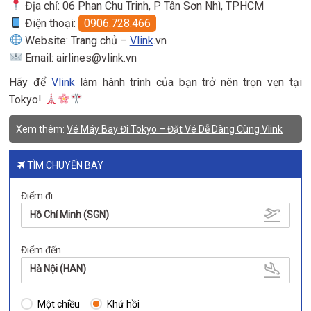
Địa chỉ: 06 Phan Chu Trinh, P Tân Sơn Nhì, TPHCM
Điện thoại:
0906.728.466
Website: Trang chủ –
Vlink
.vn
Email: airlines@vlink.vn
Hãy để
Vlink
làm hành trình của bạn trở nên trọn vẹn tại
Tokyo!
Xem thêm:
Vé Máy Bay Đi Tokyo – Đặt Vé Dễ Dàng Cùng Vlink
TÌM CHUYẾN BAY
Điểm đi
Hồ Chí Minh (SGN)
Điểm đến
Hà Nội (HAN)
Một chiều
Khứ hồi