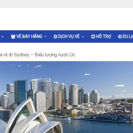
VÉ BAY HÃNG
DỊCH VỤ VÉ
HỖ TRỢ
DU L
á rẻ đi Sydney – Biểu tượng nước Úc