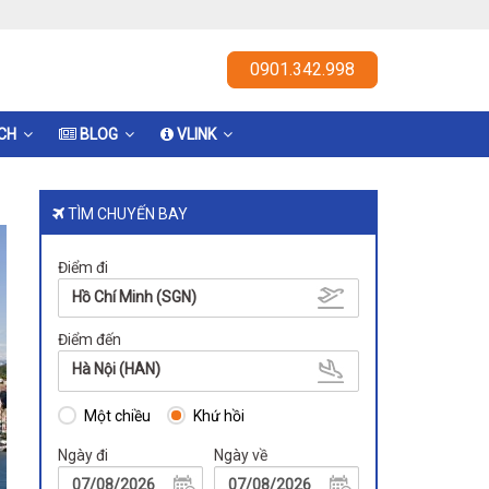
0901.342.998
ỊCH
BLOG
VLINK
TÌM CHUYẾN BAY
Điểm đi
Hồ Chí Minh (SGN)
Điểm đến
Hà Nội (HAN)
Một chiều
Khứ hồi
Ngày đi
Ngày về