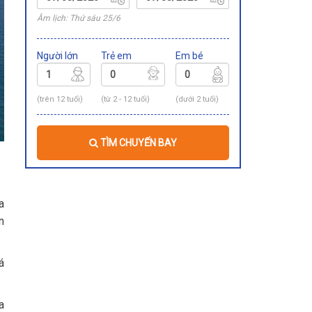
Âm lịch: Thứ sáu 25/6
Người lớn
Trẻ em
Em bé
(trên 12 tuổi)
(từ 2 - 12 tuổi)
(dưới 2 tuổi)
TÌM CHUYẾN BAY
a
n
á
a