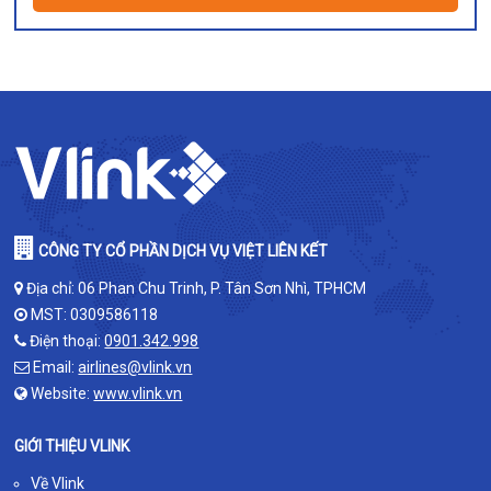
CÔNG TY CỔ PHẦN DỊCH VỤ VIỆT LIÊN KẾT
Địa chỉ: 06 Phan Chu Trinh, P. Tân Sơn Nhì, TPHCM
MST: 0309586118
Điện thoại:
0901.342.998
Email:
airlines@vlink.vn
Website:
www.vlink.vn
GIỚI THIỆU VLINK
Về Vlink