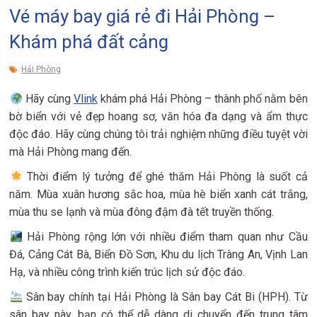
Vé máy bay giá rẻ đi Hải Phòng –
Khám phá đất cảng
Hải Phòng
Hãy cùng
Vlink
khám phá Hải Phòng – thành phố nằm bên
bờ biển với vẻ đẹp hoang sơ, văn hóa đa dạng và ẩm thực
độc đáo. Hãy cùng chúng tôi trải nghiệm những điều tuyệt vời
mà Hải Phòng mang đến.
Thời điểm lý tưởng để ghé thăm Hải Phòng là suốt cả
năm. Mùa xuân hương sắc hoa, mùa hè biển xanh cát trắng,
mùa thu se lạnh và mùa đông đậm đà tết truyền thống.
Hải Phòng rộng lớn với nhiều điểm tham quan như Cầu
Đá, Cảng Cát Bà, Biển Đồ Sơn, Khu du lịch Tràng An, Vịnh Lan
Hạ, và nhiều công trình kiến trúc lịch sử độc đáo.
Sân bay chính tại Hải Phòng là Sân bay Cát Bi (HPH). Từ
sân bay này, bạn có thể dễ dàng di chuyển đến trung tâm