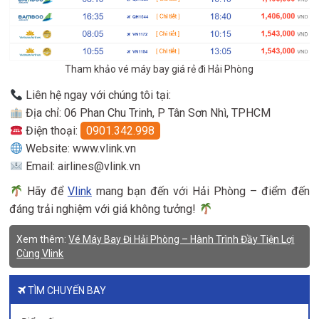
Tham khảo vé máy bay giá rẻ đi Hải Phòng
Liên hệ ngay với chúng tôi tại:
Địa chỉ: 06 Phan Chu Trinh, P Tân Sơn Nhì, TPHCM
Điện thoại:
0901.342.998
Website: www.vlink.vn
Email: airlines@vlink.vn
Hãy để
Vlink
mang bạn đến với Hải Phòng – điểm đến
đáng trải nghiệm với giá không tưởng!
Xem thêm:
Vé Máy Bay Đi Hải Phòng – Hành Trình Đầy Tiện Lợi
Cùng Vlink
TÌM CHUYẾN BAY