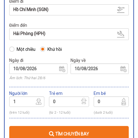
Điểm đi
Hồ Chí Minh (SGN)
Điểm đến
Hải Phòng (HPH)
Một chiều
Khứ hồi
Ngày đi
Ngày về
Âm lịch: Thứ hai 28/6
Người lớn
Trẻ em
Em bé
(trên 12 tuổi)
(từ 2 - 12 tuổi)
(dưới 2 tuổi)
TÌM CHUYẾN BAY