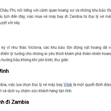
hâu Phi, nổi tiếng với cảnh quan hoang sơ và những khu bảo tồ
du lịch đến đây, việc mua vé máy bay đi Zambia từ Đại lý vé má
yệt vời này.
 kỳ vĩ như thác Victoria, các khu bảo tồn động vật hoang dã v
a điểm lý tưởng cho những ai yêu thích khám phá thiên nhiên hoan
ận hưởng bầu không khí yên bình, thư giãn.
Minh
ia, việc lựa chọn Đại lý vé máy bay
Vlink
là một quyết định đún
t và dịch vụ chăm sóc khách hàng tận tình.
nh đi Zambia