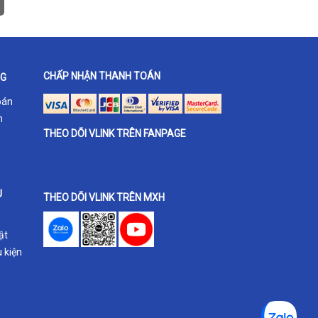
CHẤP NHẬN THANH TOÁN
NG
oán
h
THEO DÕI VLINK TRÊN FANPAGE
U
THEO DÕI VLINK TRÊN MXH
ật
 kiện