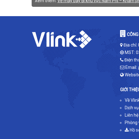
Xem thêm:
Vé máy bay đi khu vực Nam Phi – Khám ph
CÔNG 
Địa chỉ:
MST: 0
Điện th
Email:
Websit
GIỚI THIỆ
Về Vlin
Dịch vụ
Liên hệ
Phòng v
Hồ s