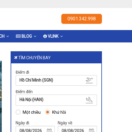
0901.342.998
ỊCH
BLOG
VLINK
TÌM CHUYẾN BAY
Điểm đi
Hồ Chí Minh (SGN)
Điểm đến
Hà Nội (HAN)
Một chiều
Khứ hồi
Ngày đi
Ngày về