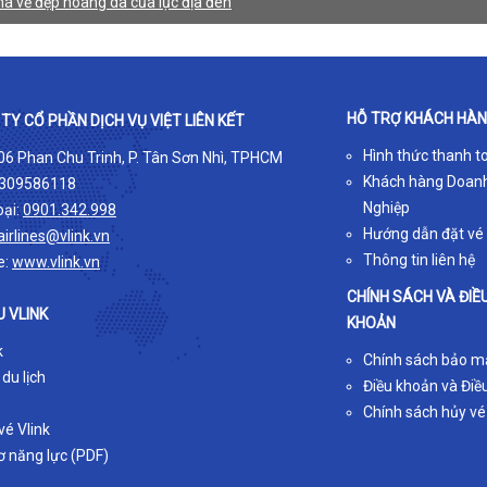
á vẻ đẹp hoang dã của lục địa đen
HỖ TRỢ KHÁCH HÀ
TY CỔ PHẦN DỊCH VỤ VIỆT LIÊN KẾT
Hình thức thanh t
 06 Phan Chu Trinh, P. Tân Sơn Nhì, TPHCM
Khách hàng Doan
309586118
Nghiệp
oại:
0901.342.998
Hướng dẫn đặt vé
airlines@vlink.vn
Thông tin liên hệ
e:
www.vlink.vn
CHÍNH SÁCH VÀ ĐIỀ
U VLINK
KHOẢN
k
Chính sách bảo m
 du lịch
Điều khoản và Điều
Chính sách hủy vé
é Vlink
ơ năng lực (PDF)