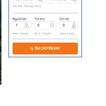
Âm lịch: Thứ bảy 26/6
Người lớn
Trẻ em
Em bé
(trên 12 tuổi)
(từ 2 - 12 tuổi)
(dưới 2 tuổi)
TÌM CHUYẾN BAY