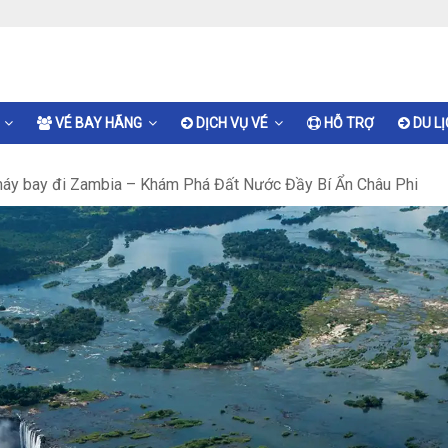
VÉ BAY HÃNG
DỊCH VỤ VÉ
HỖ TRỢ
DU L
áy bay đi Zambia – Khám Phá Đất Nước Đầy Bí Ẩn Châu Phi