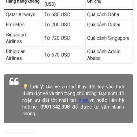
Hãng hàng không
Ghi chú
(USD)
Qatar Airways
Từ 680 USD
Quá cảnh Doha
Emirates
Từ 700 USD
Quá cảnh Dubai
Singapore
Từ 720 USD
Quá cảnh Singapore
Airlines
Ethiopian
Quá cảnh Addis
Từ 670 USD
Airlines
Ababa
Lưu ý:
Giá vé có thể thay đổi tùy vào thời
điểm đặt vé và tình trạng chỗ trống. Đặt sớm để
nhận ưu đãi tốt nhất tại
Vlink
.vn hoặc liên hệ
hotline:
0901.342.998
để được tư vấn nhanh
chóng.