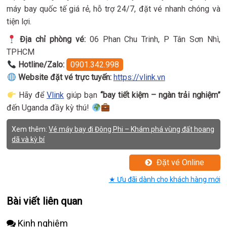
máy bay quốc tế giá rẻ, hỗ trợ 24/7, đặt vé nhanh chóng và
tiện lợi.
Địa chỉ phòng vé:
06 Phan Chu Trinh, P Tân Sơn Nhì,
TPHCM
Hotline/Zalo:
0901.342.998
Website đặt vé trực tuyến:
https://vlink.vn
Hãy để
Vlink
giúp bạn
“bay tiết kiệm – ngàn trải nghiệm”
đến Uganda đầy kỳ thú!
Xem thêm:
Vé máy bay đi Đông Phi – Khám phá vùng đất hoang
dã và kỳ bí
Đặt vé Online
★ Ưu đãi dành cho khách hàng mới
Bài viết liên quan
Kinh nghiệm