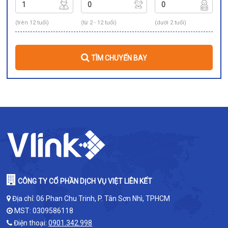
(trên 12 tuổi)
(từ 2 - 12 tuổi)
(dưới 2 tuổi)
TÌM CHUYẾN BAY
CÔNG TY CỔ PHẦN DỊCH VỤ VIỆT LIÊN KẾT
Địa chỉ: 06 Phan Chu Trinh, P. Tân Sơn Nhì, TPHCM
MST: 0309586118
Điện thoại:
0901.342.998