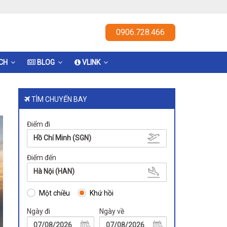
0906.728.466
ỊCH
BLOG
VLINK
TÌM CHUYẾN BAY
Điểm đi
Hồ Chí Minh (SGN)
Điểm đến
Hà Nội (HAN)
Một chiều
Khứ hồi
Ngày đi
Ngày về