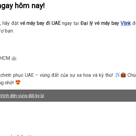
 ngay hôm nay!
, hãy đặt
vé máy bay đi UAE
ngay tại
Đại lý vé máy bay
Vlink
đ
rợ bạn:
 TPHCM
 chinh phục UAE – vùng đất của sự xa hoa và kỳ thú!
Chú
ng nhớ!
rình đến vùng đất kỳ bí