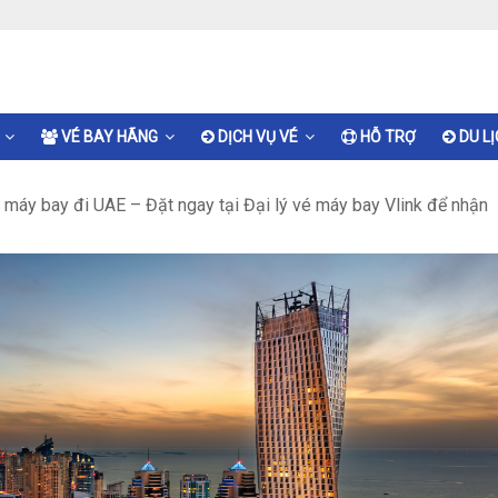
VÉ BAY HÃNG
DỊCH VỤ VÉ
HỖ TRỢ
DU L
 máy bay đi UAE – Đặt ngay tại Đại lý vé máy bay Vlink để nhận