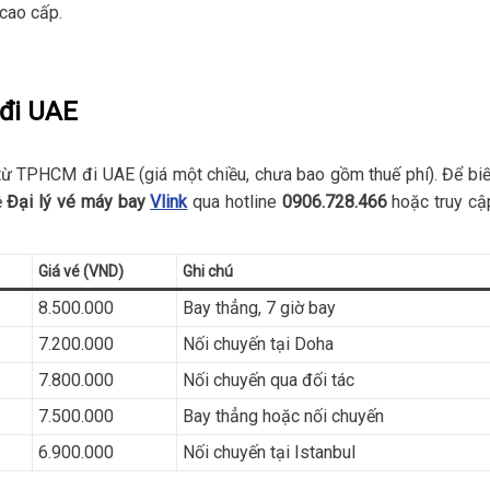
 cao cấp.
đi UAE
ừ TPHCM đi UAE (giá một chiều, chưa bao gồm thuế phí). Để biế
ệ
Đại lý vé máy bay
Vlink
qua hotline
0906.728.466
hoặc truy cậ
Giá vé (VND)
Ghi chú
8.500.000
Bay thẳng, 7 giờ bay
7.200.000
Nối chuyến tại Doha
7.800.000
Nối chuyến qua đối tác
7.500.000
Bay thẳng hoặc nối chuyến
6.900.000
Nối chuyến tại Istanbul