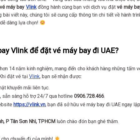
 vé máy bay
Vlink
đồng hành cùng bạn với dịch vụ đặt
vé máy ba
 bài viết này, chúng tôi sẽ cung cấp thông tin chi tiết về hành trìn
dễ dàng lựa chọn!
bay Vlink để đặt vé máy bay đi UAE?
ới hơn 14 năm kinh nghiệm, mang đến cho khách hàng những tấm v
Khi đặt vé tại
Vlink
, bạn sẽ nhận được:
hật khuyến mãi liên tục.
, sẵn sàng hỗ trợ 24/7 qua hotline
0906.728.466
.
website
https://vlink.vn
, bạn đã sở hữu vé máy bay đi UAE ngay lậ
nh, P Tân Sơn Nhì, TPHCM
luôn chào đón bạn ghé thăm.
hí cho chuyến đi của mình!