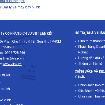
oa của thế giới
 Đại lý vé máy bay Vlink
HỖ TRỢ KHÁCH HÀ
TY CỔ PHẦN DỊCH VỤ VIỆT LIÊN KẾT
Hình thức thanh t
 06 Phan Chu Trinh, P. Tân Sơn Nhì, TPHCM
Khách hàng Doan
309586118
Nghiệp
oại:
0906.728.466
Hướng dẫn đặt vé
airlines@vlink.vn
Thông tin liên hệ
e:
www.vlink.vn
CHÍNH SÁCH VÀ ĐIỀ
U VLINK
KHOẢN
k
Chính sách bảo m
 du lịch
Điều khoản và Điều
Chính sách hủy vé
é Vlink