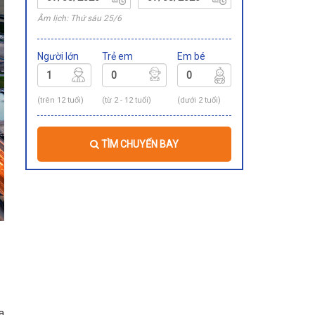
Âm lịch: Thứ sáu 25/6
Người lớn
Trẻ em
Em bé
(trên 12 tuổi)
(từ 2 - 12 tuổi)
(dưới 2 tuổi)
TÌM CHUYẾN BAY
a