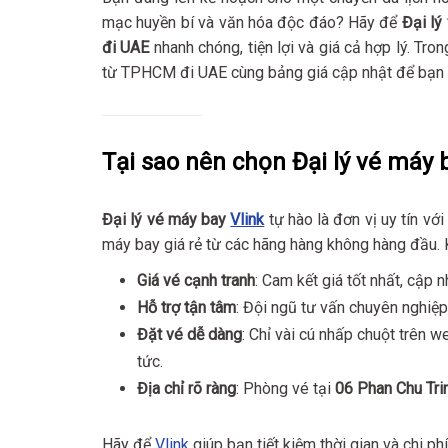
mạc huyền bí và văn hóa độc đáo? Hãy để
Đại lý
đi UAE
nhanh chóng, tiện lợi và giá cả hợp lý. Trong
từ TPHCM đi UAE cùng bảng giá cập nhật để bạn 
Tại sao nên chọn Đại lý vé máy 
Đại lý vé máy bay
Vlink
tự hào là đơn vị uy tín v
máy bay giá rẻ từ các hãng hàng không hàng đầu. 
Giá vé cạnh tranh
: Cam kết giá tốt nhất, cập n
Hỗ trợ tận tâm
: Đội ngũ tư vấn chuyên nghiệp
Đặt vé dễ dàng
: Chỉ vài cú nhấp chuột trên 
tức.
Địa chỉ rõ ràng
: Phòng vé tại
06 Phan Chu Tri
Hãy để
Vlink
giúp bạn tiết kiệm thời gian và chi p