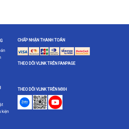
CHẤP NHẬN THANH TOÁN
NG
oán
h
THEO DÕI VLINK TRÊN FANPAGE
U
THEO DÕI VLINK TRÊN MXH
ật
 kiện