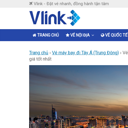
Skip
Vlink - Đặt vé nhanh, đồng hành tận tâm
to
content
Vlink
Đặt
TRANG CHỦ
VÉ NỘI ĐỊA
VÉ QUỐC TẾ
vé
nhanh,
Trang chủ
›
Vé máy bay đi Tây Á (Trung Đông)
›
Vé
đồng
giá tốt nhất
hành
tận
tâm