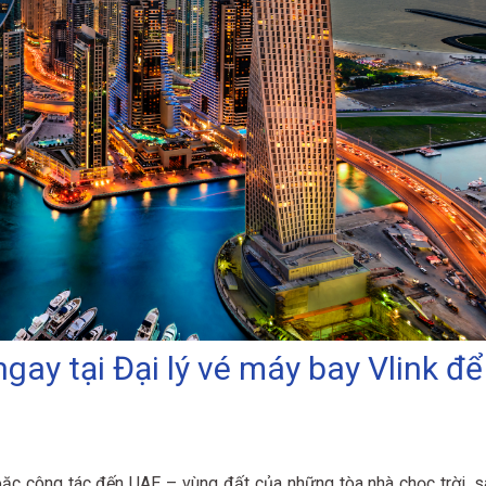
gay tại Đại lý vé máy bay Vlink để
ặc công tác đến UAE – vùng đất của những tòa nhà chọc trời, s