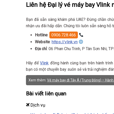
Liên hệ Đại lý vé máy bay Vlink
Bạn đã sẵn sàng khám phá UAE? Đừng chần chừ
nhận ưu đãi hấp dẫn. Chúng tôi luôn sẵn sàng hỗ t
Hotline
:
0906.728.466
Website
:
https://vlink.vn
Địa chỉ
: 06 Phan Chu Trinh, P Tân Sơn Nhì,
Hãy để
Vlink
đồng hành cùng bạn trên hành trình
bạn có một chuyến bay suôn sẻ và trải nghiệm đá
Xem thêm:
Vé máy bay đi Tây Á (Trung Đông) – Hành t
Bài viết liên quan
Dịch vụ