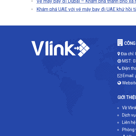
Vé máy bay đi Dubai – Khám phá thành phố xa h
Khám phá UAE với vé máy bay đi UAE khứ hồi từ
CÔNG 
Địa chỉ:
MST: 0
Điện th
Email:
Websit
GIỚI THIỆ
Về Vlin
Dịch vụ
Liên hệ
Phòng v