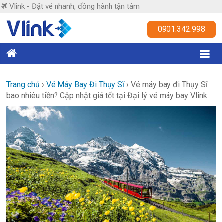
Skip
Vlink - Đặt vé nhanh, đồng hành tận tâm
to
content
Vlink
0901.342.998
Đặt
vé
nhanh,
Trang chủ
›
Vé Máy Bay Đi Thụy Sĩ
›
Vé máy bay đi Thụy Sĩ
bao nhiêu tiền? Cập nhật giá tốt tại Đại lý vé máy bay Vlink
đồng
hành
tận
tâm