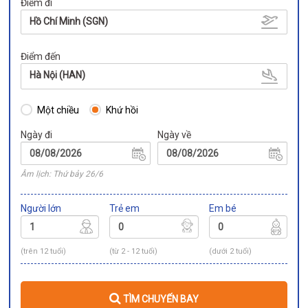
Điểm đi
Hồ Chí Minh (SGN)
Điểm đến
Hà Nội (HAN)
Một chiều
Khứ hồi
Ngày đi
Ngày về
Âm lịch: Thứ bảy 26/6
Người lớn
Trẻ em
Em bé
(trên 12 tuổi)
(từ 2 - 12 tuổi)
(dưới 2 tuổi)
TÌM CHUYẾN BAY