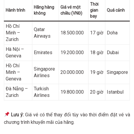
Thời
Hãng hàng
Giá vé một
Hành trình
gian
Quá cảnh
không
chiều (VNĐ)
bay
Hồ Chí
Qatar
Minh –
18.500.000
17 giờ
Doha
Airways
Zurich
Hà Nội –
Emirates
19.200.000
18 giờ
Dubai
Geneva
Hồ Chí
Singapore
Minh –
20.000.000
19 giờ
Singapore
Airlines
Geneva
Đà Nẵng –
Turkish
19.800.000
20 giờ
Istanbul
Zurich
Airlines
Lưu ý:
Giá vé có thể thay đổi tùy vào thời điểm đặt vé và
chương trình khuyến mãi của hãng.