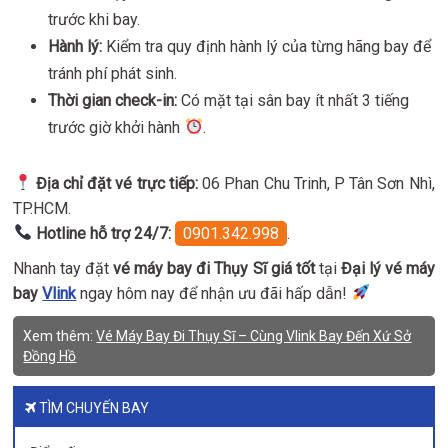
trước khi bay.
Hành lý:
Kiểm tra quy định hành lý của từng hãng bay để
tránh phí phát sinh.
Thời gian check-in:
Có mặt tại sân bay ít nhất 3 tiếng
trước giờ khởi hành
.
Địa chỉ đặt vé trực tiếp:
06 Phan Chu Trinh, P Tân Sơn Nhì,
TP.HCM.
Hotline hỗ trợ 24/7:
0901.342.998
.
Nhanh tay đặt
vé máy bay đi Thụy Sĩ giá tốt
tại
Đại lý vé máy
bay
Vlink
ngay hôm nay để nhận ưu đãi hấp dẫn!
Xem thêm:
Vé Máy Bay Đi Thụy Sĩ – Cùng Vlink Bay Đến Xứ Sở
Đồng Hồ
TÌM CHUYẾN BAY