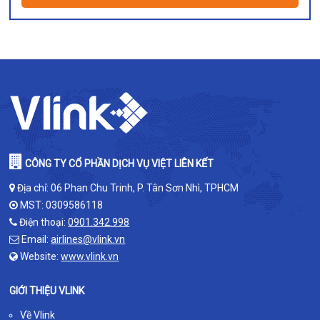
CÔNG TY CỔ PHẦN DỊCH VỤ VIỆT LIÊN KẾT
Địa chỉ: 06 Phan Chu Trinh, P. Tân Sơn Nhì, TPHCM
MST: 0309586118
Điện thoại:
0901.342.998
Email:
airlines@vlink.vn
Website:
www.vlink.vn
GIỚI THIỆU VLINK
Về Vlink