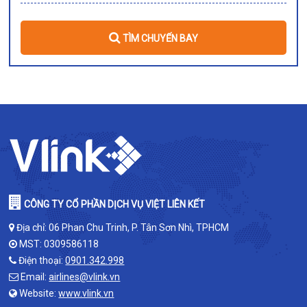
TÌM CHUYẾN BAY
CÔNG TY CỔ PHẦN DỊCH VỤ VIỆT LIÊN KẾT
Địa chỉ: 06 Phan Chu Trinh, P. Tân Sơn Nhì, TPHCM
MST: 0309586118
Điện thoại:
0901.342.998
Email:
airlines@vlink.vn
Website:
www.vlink.vn