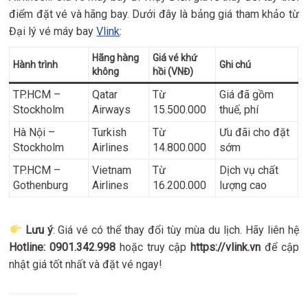
điểm đặt vé và hãng bay. Dưới đây là bảng giá tham khảo từ
Đại lý vé máy bay
Vlink
:
Hãng hàng
Giá vé khứ
Hành trình
Ghi chú
không
hồi (VNĐ)
TP.HCM –
Qatar
Từ
Giá đã gồm
Stockholm
Airways
15.500.000
thuế, phí
Hà Nội –
Turkish
Từ
Ưu đãi cho đặt
Stockholm
Airlines
14.800.000
sớm
TP.HCM –
Vietnam
Từ
Dịch vụ chất
Gothenburg
Airlines
16.200.000
lượng cao
Lưu ý
: Giá vé có thể thay đổi tùy mùa du lịch. Hãy liên hệ
Hotline: 0901.342.998
hoặc truy cập
https://vlink.vn
để cập
nhật giá tốt nhất và đặt vé ngay!