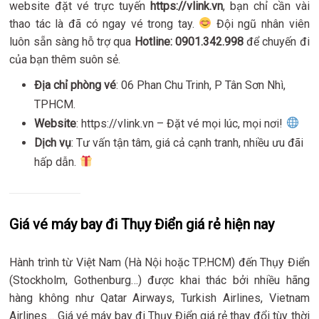
website đặt vé trực tuyến
https://vlink.vn
, bạn chỉ cần vài
thao tác là đã có ngay vé trong tay.
Đội ngũ nhân viên
luôn sẵn sàng hỗ trợ qua
Hotline: 0901.342.998
để chuyến đi
của bạn thêm suôn sẻ.
Địa chỉ phòng vé
: 06 Phan Chu Trinh, P Tân Sơn Nhì,
TPHCM.
Website
: https://vlink.vn – Đặt vé mọi lúc, mọi nơi!
Dịch vụ
: Tư vấn tận tâm, giá cả cạnh tranh, nhiều ưu đãi
hấp dẫn.
Giá vé máy bay đi Thụy Điển giá rẻ hiện nay
Hành trình từ Việt Nam (Hà Nội hoặc TP.HCM) đến Thụy Điển
(Stockholm, Gothenburg…) được khai thác bởi nhiều hãng
hàng không như Qatar Airways, Turkish Airlines, Vietnam
Airlines… Giá vé máy bay đi Thụy Điển giá rẻ thay đổi tùy thời