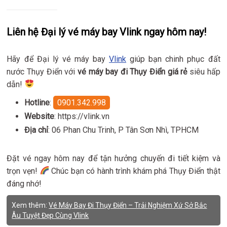
Liên hệ Đại lý vé máy bay Vlink ngay hôm nay!
Hãy để Đại lý vé máy bay
Vlink
giúp bạn chinh phục đất
nước Thụy Điển với
vé máy bay đi Thụy Điển giá rẻ
siêu hấp
dẫn!
Hotline
:
0901.342.998
Website
: https://vlink.vn
Địa chỉ
: 06 Phan Chu Trinh, P Tân Sơn Nhì, TPHCM
Đặt vé ngay hôm nay để tận hưởng chuyến đi tiết kiệm và
trọn vẹn!
Chúc bạn có hành trình khám phá Thụy Điển thật
đáng nhớ!
Xem thêm:
Vé Máy Bay Đi Thụy Điển – Trải Nghiệm Xứ Sở Bắc
Âu Tuyệt Đẹp Cùng Vlink