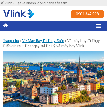
Skip
Vlink - Đặt vé nhanh, đồng hành tận tâm
to
content
Vlink
0901.342.998
Đặt
vé
nhanh,
Trang chủ
›
Vé Máy Bay Đi Thụy Điển
›
Vé máy bay đi Thụy
Điển giá rẻ – Đặt ngay tại Đại lý vé máy bay Vlink
đồng
hành
tận
tâm