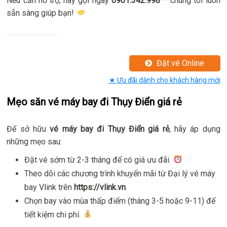
Nếu cần hỗ trợ, hãy gọi ngay
0901.342.998
– chúng tôi luôn
sẵn sàng giúp bạn!
Đặt vé Online
★ Ưu đãi dành cho khách hàng mới
Mẹo săn vé máy bay đi Thụy Điển giá rẻ
Để sở hữu
vé máy bay đi Thụy Điển giá rẻ
, hãy áp dụng
những mẹo sau:
Đặt vé sớm từ 2-3 tháng để có giá ưu đãi.
Theo dõi các chương trình khuyến mãi từ Đại lý vé máy
bay Vlink trên
https://vlink.vn
.
Chọn bay vào mùa thấp điểm (tháng 3-5 hoặc 9-11) để
tiết kiệm chi phí.