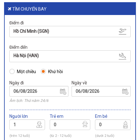
TÌM CHUYẾN BAY
Điểm đi
Hồ Chí Minh (SGN)
Điểm đến
Hà Nội (HAN)
Một chiều
Khứ hồi
Ngày đi
Ngày về
Âm lịch: Thứ năm 24/6
Người lớn
Trẻ em
Em bé
(trên 12 tuổi)
(từ 2 - 12 tuổi)
(dưới 2 tuổi)