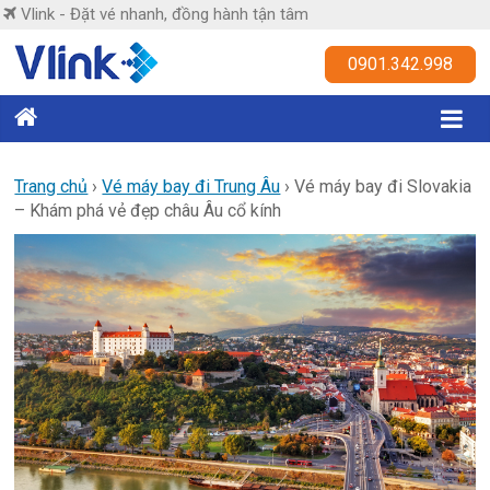
Skip
Vlink - Đặt vé nhanh, đồng hành tận tâm
to
content
Vlink
0901.342.998
Đặt
vé
nhanh,
Trang chủ
›
Vé máy bay đi Trung Âu
›
Vé máy bay đi Slovakia
– Khám phá vẻ đẹp châu Âu cổ kính
đồng
hành
tận
tâm