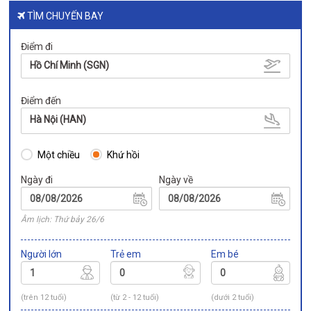
TÌM CHUYẾN BAY
Điểm đi
Hồ Chí Minh (SGN)
Điểm đến
Hà Nội (HAN)
Một chiều
Khứ hồi
Ngày đi
Ngày về
Âm lịch: Thứ bảy 26/6
Người lớn
Trẻ em
Em bé
(trên 12 tuổi)
(từ 2 - 12 tuổi)
(dưới 2 tuổi)