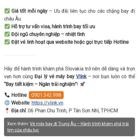
Giá tốt mỗi ngày
– Ưu đãi liên tục cho các chặng bay đi
châu Âu
Hỗ trợ tư vấn visa, hành trình bay tối ưu
Đội ngũ chuyên nghiệp – nhiệt tình
Đặt vé linh hoạt qua website hoặc gọi trực tiếp Hotline
Hãy để hành trình khám phá Slovakia trở nên dễ dàng và trọn
vẹn hơn cùng
Đại lý vé máy bay
Vlink
– nơi bạn luôn có thể
“Bay tiết kiệm – Ngàn trải nghiệm”
!
Hotline
:
0901.342.998
Website
:
https://vlink.vn
Địa chỉ
: 06 Phan Chu Trinh, P Tân Sơn Nhì, TPHCM
Xem thêm:
Vé máy bay đi Trung Âu – Hành trình khám phá trái
tim của châu lục