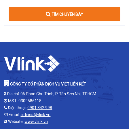
TÌM CHUYẾN BAY
CÔNG TY CỔ PHẦN DỊCH VỤ VIỆT LIÊN KẾT
Địa chỉ: 06 Phan Chu Trinh, P. Tân Sơn Nhì, TPHCM
MST: 0309586118
Điện thoại:
0901.342.998
Email:
airlines@vlink.vn
Website:
www.vlink.vn