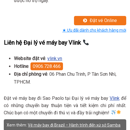
được hỗ trợ ngay.
Đặt vé Online
★ Ưu đãi dành cho khách hàng mới
Liên hệ Đại lý vé máy bay Vlink
Website đặt vé
:
vlink.vn
Hotline
:
0906.728.466
Địa chỉ phòng vé
: 06 Phan Chu Trinh, P Tân Sơn Nhì,
TPHCM.
Đặt vé máy bay đi Sao Paolo tại Đại lý vé máy bay
Vlink
để
có những chuyến bay thuận tiện và tiết kiệm chi phí nhất.
Chúc bạn có một chuyến đi thú vị và đầy trải nghiệm!
Xem thêm:
Vé máy bay đi Brazil – Hành trình đến xứ sở Samba