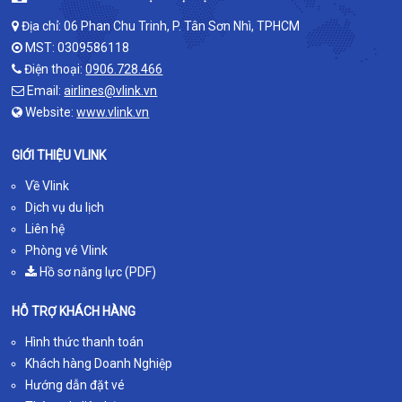
Địa chỉ: 06 Phan Chu Trinh, P. Tân Sơn Nhì, TPHCM
MST: 0309586118
Điện thoại:
0906.728.466
Email:
airlines@vlink.vn
Website:
www.vlink.vn
GIỚI THIỆU VLINK
Về Vlink
Dịch vụ du lịch
Liên hệ
Phòng vé Vlink
Hồ sơ năng lực (PDF)
HỖ TRỢ KHÁCH HÀNG
Hình thức thanh toán
Khách hàng Doanh Nghiệp
Hướng dẫn đặt vé