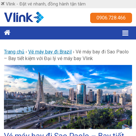
Skip
Vlink - Đặt vé nhanh, đồng hành tận tâm
to
content
Vlink
0906.728.466
Đặt
vé
nhanh,
Trang chủ
›
Vé máy bay đi Brazil
›
Vé máy bay đi Sao Paolo
– Bay tiết kiệm với Đại lý vé máy bay Vlink
đồng
hành
tận
tâm
Vé máy bay đi Sao Paolo – Bay tiết