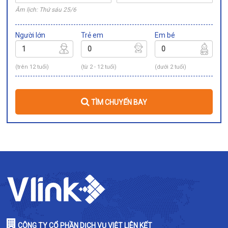
Âm lịch: Thứ sáu 25/6
Người lớn
Trẻ em
Em bé
(trên 12 tuổi)
(từ 2 - 12 tuổi)
(dưới 2 tuổi)
TÌM CHUYẾN BAY
CÔNG TY CỔ PHẦN DỊCH VỤ VIỆT LIÊN KẾT