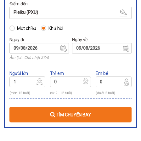
Điểm đến
Pleiku (PXU)
Một chiều
Khứ hồi
Ngày đi
Ngày về
Âm lịch: Chủ nhật 27/6
Người lớn
Trẻ em
Em bé
(trên 12 tuổi)
(từ 2 - 12 tuổi)
(dưới 2 tuổi)
TÌM CHUYẾN BAY