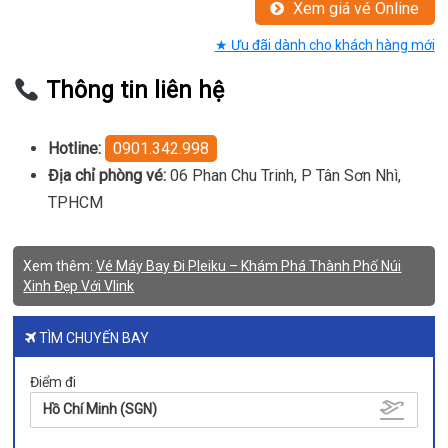
Xem giá vé Online
★ Ưu đãi dành cho khách hàng mới
Thông tin liên hệ
Hotline:
0901.342.998
Địa chỉ phòng vé:
06 Phan Chu Trinh, P Tân Sơn Nhì,
TPHCM
Xem thêm:
Vé Máy Bay Đi Pleiku – Khám Phá Thành Phố Núi
Xinh Đẹp Với Vlink
TÌM CHUYẾN BAY
Điểm đi
Hồ Chí Minh (SGN)