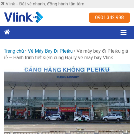
Skip
Vlink - Đặt vé nhanh, đồng hành tận tâm
to
content
Vlink
0901.342.998
Đặt
vé
nhanh,
Trang chủ
›
Vé Máy Bay Đi Pleiku
›
Vé máy bay đi Pleiku giá
rẻ – Hành trình tiết kiệm cùng Đại lý vé máy bay Vlink
đồng
hành
tận
tâm