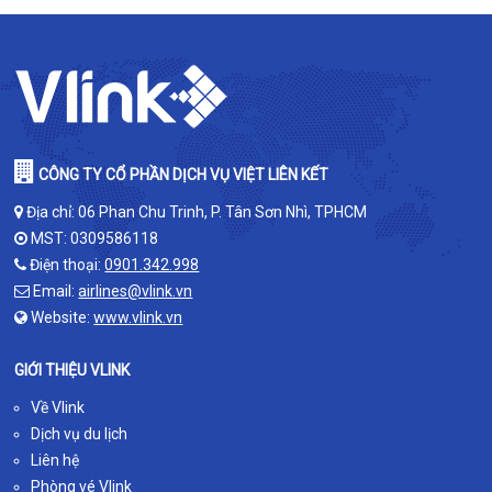
CÔNG TY CỔ PHẦN DỊCH VỤ VIỆT LIÊN KẾT
Địa chỉ: 06 Phan Chu Trinh, P. Tân Sơn Nhì, TPHCM
MST: 0309586118
Điện thoại:
0901.342.998
Email:
airlines@vlink.vn
Website:
www.vlink.vn
GIỚI THIỆU VLINK
Về Vlink
Dịch vụ du lịch
Liên hệ
Phòng vé Vlink