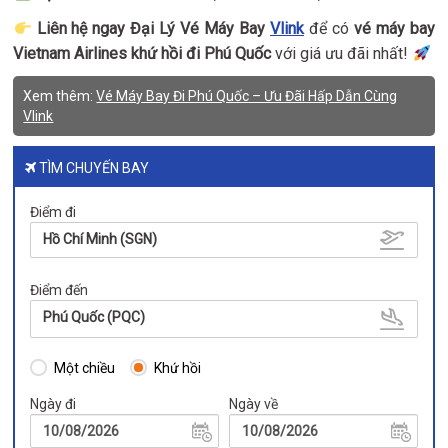
Liên hệ ngay Đại Lý Vé Máy Bay
Vlink
để có
vé máy bay
Vietnam Airlines khứ hồi đi Phú Quốc
với giá ưu đãi nhất!
Xem thêm:
Vé Máy Bay Đi Phú Quốc – Ưu Đãi Hấp Dẫn Cùng
Vlink
TÌM CHUYẾN BAY
Điểm đi
Hồ Chí Minh (SGN)
Điểm đến
Phú Quốc (PQC)
Một chiều
Khứ hồi
Ngày đi
Ngày về