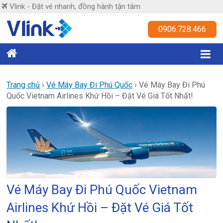
Skip
Vlink - Đặt vé nhanh, đồng hành tận tâm
to
content
Vlink
0906.728.466
Đặt
vé
nhanh,
Trang chủ
›
Vé Máy Bay Đi Phú Quốc
›
Vé Máy Bay Đi Phú
Quốc Vietnam Airlines Khứ Hồi – Đặt Vé Giá Tốt Nhất!
đồng
hành
tận
tâm
Vé Máy Bay Đi Phú Quốc Vietnam
Airlines Khứ Hồi – Đặt Vé Giá Tốt