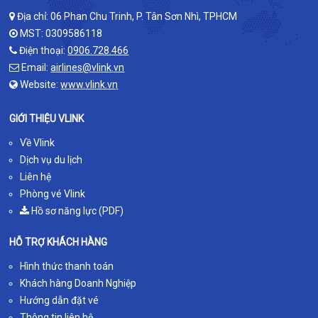
Địa chỉ: 06 Phan Chu Trinh, P. Tân Sơn Nhì, TPHCM
MST: 0309586118
Điện thoại:
0906.728.466
Email:
airlines@vlink.vn
Website:
www.vlink.vn
GIỚI THIỆU VLINK
Về Vlink
Dịch vụ du lịch
Liên hệ
Phòng vé Vlink
Hồ sơ năng lực (PDF)
HỖ TRỢ KHÁCH HÀNG
Hình thức thanh toán
Khách hàng Doanh Nghiệp
Hướng dẫn đặt vé
Thông tin liên hệ