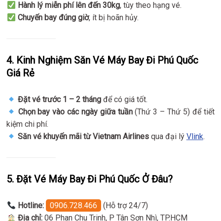
Hành lý miễn phí lên đến 30kg
, tùy theo hạng vé.
Chuyến bay đúng giờ
, ít bị hoãn hủy.
4. Kinh Nghiệm Săn Vé Máy Bay Đi Phú Quốc
Giá Rẻ
Đặt vé trước 1 – 2 tháng
để có giá tốt.
Chọn bay vào các ngày giữa tuần
(Thứ 3 – Thứ 5) để tiết
kiệm chi phí.
Săn vé khuyến mãi từ Vietnam Airlines
qua đại lý
Vlink
.
5. Đặt Vé Máy Bay Đi Phú Quốc Ở Đâu?
Hotline:
0906.728.466
(Hỗ trợ 24/7)
Địa chỉ:
06 Phan Chu Trinh, P Tân Sơn Nhì, TP.HCM