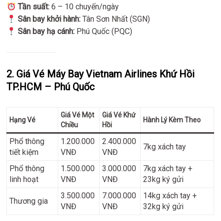
Tần suất:
6 – 10 chuyến/ngày
Sân bay khởi hành:
Tân Sơn Nhất (SGN)
Sân bay hạ cánh:
Phú Quốc (PQC)
2. Giá Vé Máy Bay Vietnam Airlines Khứ Hồi
TP.HCM – Phú Quốc
Giá Vé Một
Giá Vé Khứ
Hạng Vé
Hành Lý Kèm Theo
Chiều
Hồi
Phổ thông
1.200.000
2.400.000
7kg xách tay
tiết kiệm
VNĐ
VNĐ
Phổ thông
1.500.000
3.000.000
7kg xách tay +
linh hoạt
VNĐ
VNĐ
23kg ký gửi
3.500.000
7.000.000
14kg xách tay +
Thương gia
VNĐ
VNĐ
32kg ký gửi