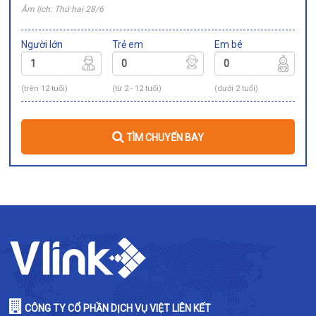
Âm lịch: Thứ hai 28/6
Người lớn
Trẻ em
Em bé
(trên 12 tuổi)
(từ 2 - 12 tuổi)
(dưới 2 tuổi)
TÌM CHUYẾN BAY
CÔNG TY CỔ PHẦN DỊCH VỤ VIỆT LIÊN KẾT