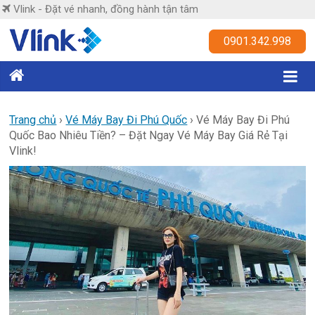
Skip
Vlink - Đặt vé nhanh, đồng hành tận tâm
to
content
Vlink
0901.342.998
Đặt
vé
nhanh,
Trang chủ
›
Vé Máy Bay Đi Phú Quốc
›
Vé Máy Bay Đi Phú
Quốc Bao Nhiêu Tiền? – Đặt Ngay Vé Máy Bay Giá Rẻ Tại
đồng
Vlink!
hành
tận
tâm