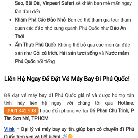
Sao
,
Bãi Dài
,
Vinpearl Safari
sẽ khiến bạn mê mẩn ngay
lần đầu đến.
Khám Phá Các Đảo Nhỏ
: Bạn có thể tham gia tour tham
quan các đảo nhỏ xung quanh Phú Quốc như
Đảo An
Thới
.
Ẩm Thực Phú Quốc
: Không thể bỏ qua các món ăn đặc
sản như
Gỏi cá trích
,
Hải sản tươi sống
và
Nước mắm
Phú Quốc
nổi tiếng.
Liên Hệ Ngay Để Đặt Vé Máy Bay Đi Phú Quốc!
Để đặt vé máy bay đi Phú Quốc giá rẻ và được hỗ trợ tận
tình, hãy liên hệ ngay với chúng tôi qua
Hotline:
0901.342.998
hoặc đến phòng vé tại
06 Phan Chu Trinh, P
Tân Sơn Nhì, TPHCM
.
Vlink
– Đại lý vé máy bay uy tín, giúp bạn có chuyến đi Phú
Quốc trọn vẹn và tiết kiệm!