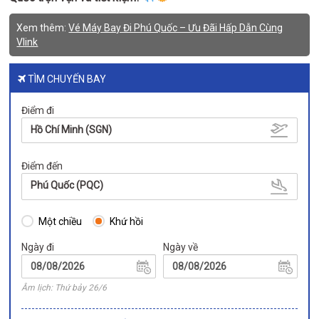
Xem thêm:
Vé Máy Bay Đi Phú Quốc – Ưu Đãi Hấp Dẫn Cùng
Vlink
TÌM CHUYẾN BAY
Điểm đi
Hồ Chí Minh (SGN)
Điểm đến
Phú Quốc (PQC)
Một chiều
Khứ hồi
Ngày đi
Ngày về
Âm lịch: Thứ bảy 26/6