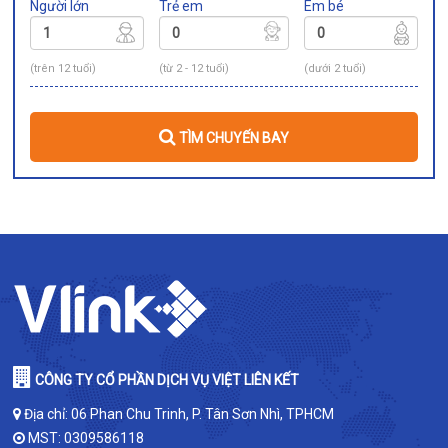
Người lớn
Trẻ em
Em bé
(trên 12 tuổi)
(từ 2 - 12 tuổi)
(dưới 2 tuổi)
TÌM CHUYẾN BAY
CÔNG TY CỔ PHẦN DỊCH VỤ VIỆT LIÊN KẾT
Địa chỉ: 06 Phan Chu Trinh, P. Tân Sơn Nhì, TPHCM
MST: 0309586118