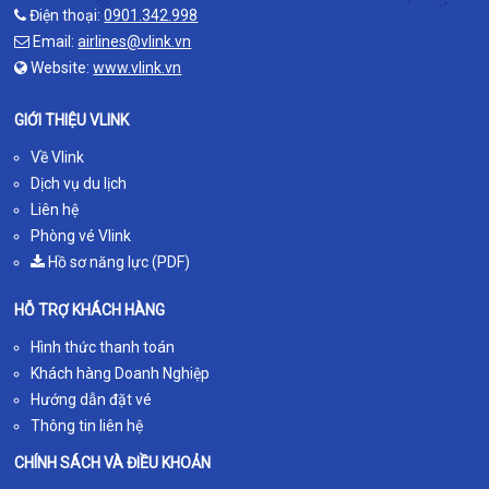
Điện thoại:
0901.342.998
Email:
airlines@vlink.vn
Website:
www.vlink.vn
GIỚI THIỆU VLINK
Về Vlink
Dịch vụ du lịch
Liên hệ
Phòng vé Vlink
Hồ sơ năng lực (PDF)
HỖ TRỢ KHÁCH HÀNG
Hình thức thanh toán
Khách hàng Doanh Nghiệp
Hướng dẫn đặt vé
Thông tin liên hệ
CHÍNH SÁCH VÀ ĐIỀU KHOẢN