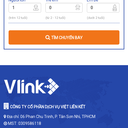
(trên 12 tuổi)
(từ 2 - 12 tuổi)
(dưới 2 tuổi)
TÌM CHUYẾN BAY
CÔNG TY CỔ PHẦN DỊCH VỤ VIỆT LIÊN KẾT
Địa chỉ: 06 Phan Chu Trinh, P. Tân Sơn Nhì, TPHCM
MST: 0309586118