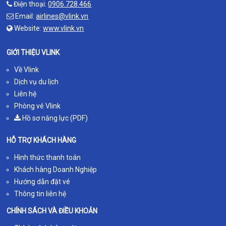
Điện thoại:
0906.728.466
Email:
airlines@vlink.vn
Website:
www.vlink.vn
GIỚI THIỆU VLINK
Về Vlink
Dịch vụ du lịch
Liên hệ
Phòng vé Vlink
Hồ sơ năng lực (PDF)
HỖ TRỢ KHÁCH HÀNG
Hình thức thanh toán
Khách hàng Doanh Nghiệp
Hướng dẫn đặt vé
Thông tin liên hệ
CHÍNH SÁCH VÀ ĐIỀU KHOẢN