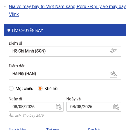
Giá vé máy bay từ Việt Nam sang Peru - Đại lý vé máy bay
Vlink
TÌM CHUYẾN BAY
Điểm đi
Hồ Chí Minh (SGN)
Điểm đến
Hà Nội (HAN)
Một chiều
Khứ hồi
Ngày đi
Ngày về
Âm lịch: Thứ bảy 26/6
Người lớn
Trẻ em
Em bé