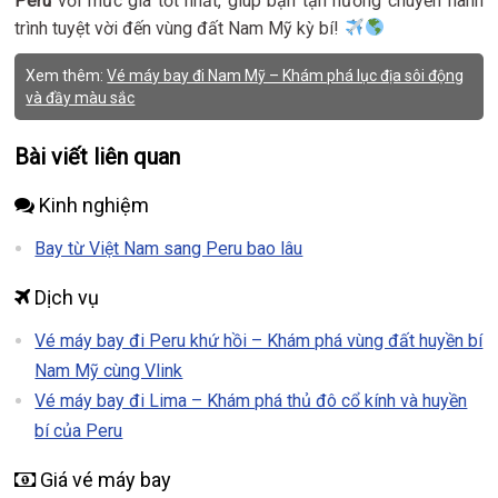
Peru
với mức giá tốt nhất, giúp bạn tận hưởng chuyến hành
trình tuyệt vời đến vùng đất Nam Mỹ kỳ bí!
Xem thêm:
Vé máy bay đi Nam Mỹ – Khám phá lục địa sôi động
và đầy màu sắc
Bài viết liên quan
Kinh nghiệm
Bay từ Việt Nam sang Peru bao lâu
Dịch vụ
Vé máy bay đi Peru khứ hồi – Khám phá vùng đất huyền bí
Nam Mỹ cùng Vlink
Vé máy bay đi Lima – Khám phá thủ đô cổ kính và huyền
bí của Peru
Giá vé máy bay