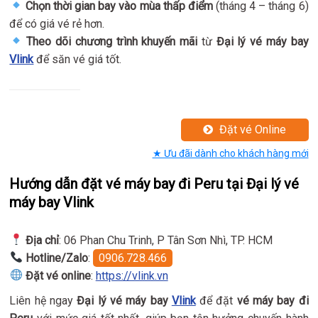
Chọn thời gian bay vào mùa thấp điểm
(tháng 4 – tháng 6)
để có giá vé rẻ hơn.
Theo dõi chương trình khuyến mãi
từ
Đại lý vé máy bay
Vlink
để săn vé giá tốt.
Đặt vé Online
★ Ưu đãi dành cho khách hàng mới
Hướng dẫn đặt vé máy bay đi Peru tại Đại lý vé
máy bay Vlink
Địa chỉ
: 06 Phan Chu Trinh, P Tân Sơn Nhì, TP. HCM
Hotline/Zalo
:
0906.728.466
Đặt vé online
:
https://vlink.vn
Liên hệ ngay
Đại lý vé máy bay
Vlink
để đặt
vé máy bay đi