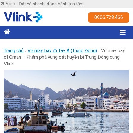
Skip
Vlink - Đặt vé nhanh, đồng hành tận tâm
to
content
Vlink
0906.728.466
Đặt
vé
nhanh,
Trang chủ
›
Vé máy bay đi Tây Á (Trung Đông)
›
Vé máy bay
đi Oman – Khám phá vùng đất huyền bí Trung Đông cùng
đồng
Vlink
hành
tận
tâm