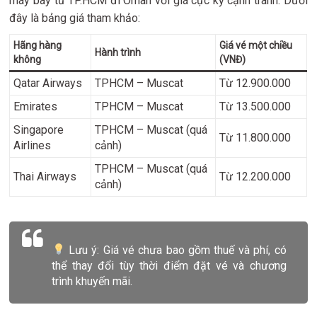
máy bay từ TP.HCM đi Oman với giá cực kỳ cạnh tranh. Dưới
đây là bảng giá tham khảo:
Hãng hàng
Giá vé một chiều
Hành trình
không
(VNĐ)
Qatar Airways
TPHCM – Muscat
Từ 12.900.000
Emirates
TPHCM – Muscat
Từ 13.500.000
Singapore
TPHCM – Muscat (quá
Từ 11.800.000
Airlines
cảnh)
TPHCM – Muscat (quá
Thai Airways
Từ 12.200.000
cảnh)
Lưu ý: Giá vé chưa bao gồm thuế và phí, có
thể thay đổi tùy thời điểm đặt vé và chương
trình khuyến mãi.