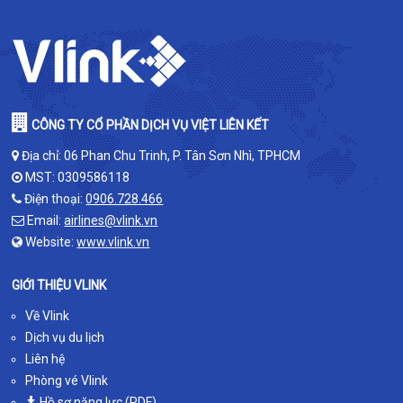
CÔNG TY CỔ PHẦN DỊCH VỤ VIỆT LIÊN KẾT
Địa chỉ: 06 Phan Chu Trinh, P. Tân Sơn Nhì, TPHCM
MST: 0309586118
Điện thoại:
0906.728.466
Email:
airlines@vlink.vn
Website:
www.vlink.vn
GIỚI THIỆU VLINK
Về Vlink
Dịch vụ du lịch
Liên hệ
Phòng vé Vlink
Hồ sơ năng lực (PDF)