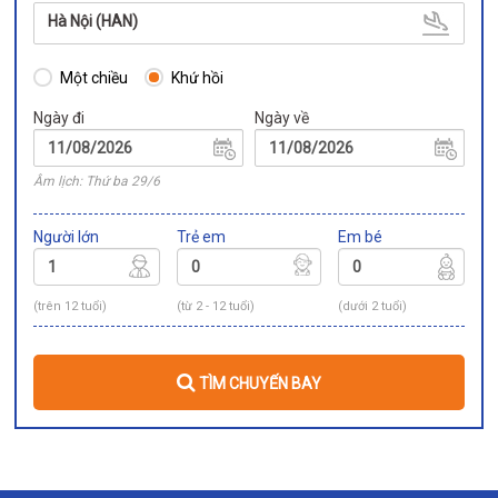
Hà Nội (HAN)
Một chiều
Khứ hồi
Ngày đi
Ngày về
Âm lịch: Thứ ba 29/6
Người lớn
Trẻ em
Em bé
(trên 12 tuổi)
(từ 2 - 12 tuổi)
(dưới 2 tuổi)
TÌM CHUYẾN BAY