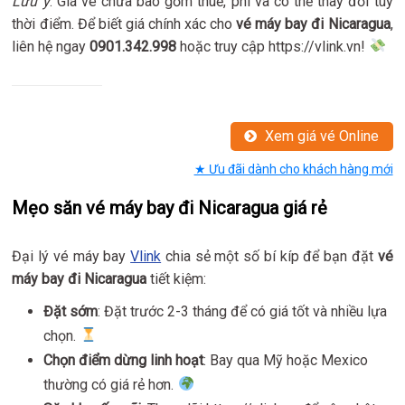
Lưu ý
: Giá vé chưa bao gồm thuế, phí và có thể thay đổi tùy
thời điểm. Để biết giá chính xác cho
vé máy bay đi Nicaragua
,
liên hệ ngay
0901.342.998
hoặc truy cập https://vlink.vn!
Xem giá vé Online
★ Ưu đãi dành cho khách hàng mới
Mẹo săn vé máy bay đi Nicaragua giá rẻ
Đại lý vé máy bay
Vlink
chia sẻ một số bí kíp để bạn đặt
vé
máy bay đi Nicaragua
tiết kiệm:
Đặt sớm
: Đặt trước 2-3 tháng để có giá tốt và nhiều lựa
chọn.
Chọn điểm dừng linh hoạt
: Bay qua Mỹ hoặc Mexico
thường có giá rẻ hơn.