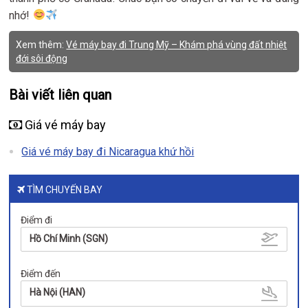
nhớ!
Xem thêm:
Vé máy bay đi Trung Mỹ – Khám phá vùng đất nhiệt
đới sôi động
Bài viết liên quan
Giá vé máy bay
Giá vé máy bay đi Nicaragua khứ hồi
TÌM CHUYẾN BAY
Điểm đi
Hồ Chí Minh (SGN)
Điểm đến
Hà Nội (HAN)