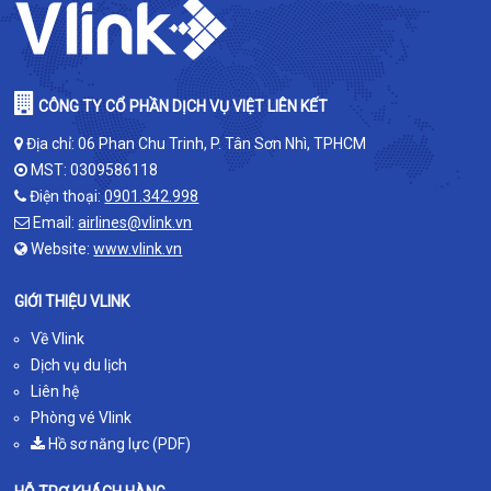
CÔNG TY CỔ PHẦN DỊCH VỤ VIỆT LIÊN KẾT
Địa chỉ: 06 Phan Chu Trinh, P. Tân Sơn Nhì, TPHCM
MST: 0309586118
Điện thoại:
0901.342.998
Email:
airlines@vlink.vn
Website:
www.vlink.vn
GIỚI THIỆU VLINK
Về Vlink
Dịch vụ du lịch
Liên hệ
Phòng vé Vlink
Hồ sơ năng lực (PDF)