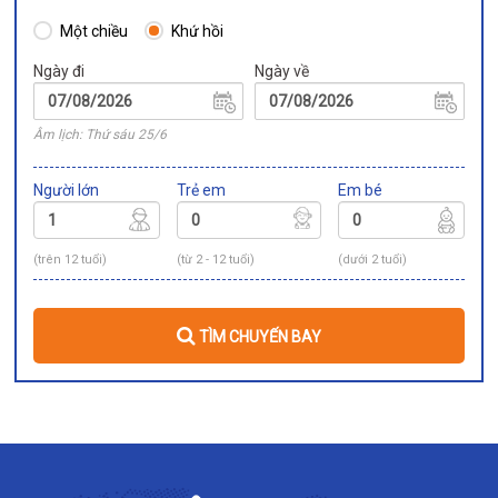
Một chiều
Khứ hồi
Ngày đi
Ngày về
Âm lịch: Thứ sáu 25/6
Người lớn
Trẻ em
Em bé
(trên 12 tuổi)
(từ 2 - 12 tuổi)
(dưới 2 tuổi)
TÌM CHUYẾN BAY