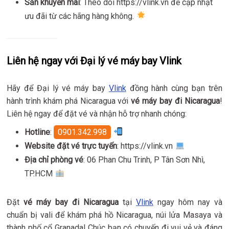
Săn khuyến mãi
: Theo dõi https://vlink.vn để cập nhật
ưu đãi từ các hãng hàng không.
Liên hệ ngay với Đại lý vé máy bay Vlink
Hãy để Đại lý vé máy bay
Vlink
đồng hành cùng bạn trên
hành trình khám phá Nicaragua với
vé máy bay đi Nicaragua
!
Liên hệ ngay để đặt vé và nhận hỗ trợ nhanh chóng:
Hotline
:
0901.342.998
Website đặt vé trực tuyến
: https://vlink.vn
Địa chỉ phòng vé
: 06 Phan Chu Trinh, P Tân Sơn Nhì,
TP.HCM
Đặt
vé máy bay đi Nicaragua
tại
Vlink
ngay hôm nay và
chuẩn bị vali để khám phá hồ Nicaragua, núi lửa Masaya và
thành phố cổ Granada! Chúc bạn có chuyến đi vui vẻ và đáng