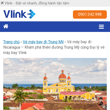
Skip
Vlink - Đặt vé nhanh, đồng hành tận tâm
to
content
Vlink
0901.342.998
Đặt
vé
nhanh,
Trang chủ
›
Vé máy bay đi Trung Mỹ
›
Vé máy bay đi
Nicaragua – Khám phá thiên đường Trung Mỹ cùng Đại lý vé
đồng
máy bay Vlink
hành
tận
tâm