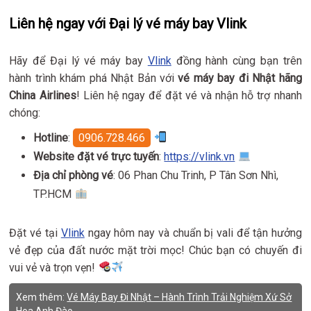
Liên hệ ngay với Đại lý vé máy bay Vlink
Hãy để Đại lý vé máy bay
Vlink
đồng hành cùng bạn trên
hành trình khám phá Nhật Bản với
vé máy bay đi Nhật hãng
China Airlines
! Liên hệ ngay để đặt vé và nhận hỗ trợ nhanh
chóng:
Hotline
:
0906.728.466
Website đặt vé trực tuyến
:
https://vlink.vn
Địa chỉ phòng vé
: 06 Phan Chu Trinh, P Tân Sơn Nhì,
TP.HCM
Đặt vé tại
Vlink
ngay hôm nay và chuẩn bị vali để tận hưởng
vẻ đẹp của đất nước mặt trời mọc! Chúc bạn có chuyến đi
vui vẻ và trọn vẹn!
Xem thêm:
Vé Máy Bay Đi Nhật – Hành Trình Trải Nghiệm Xứ Sở
Hoa Anh Đào