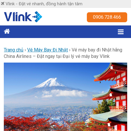
Skip
Vlink - Đặt vé nhanh, đồng hành tận tâm
to
content
Vlink
0906.728.466
Đặt
vé
nhanh,
Trang chủ
›
Vé Máy Bay Đi Nhật
›
Vé máy bay đi Nhật hãng
China Airlines – Đặt ngay tại Đại lý vé máy bay Vlink
đồng
hành
tận
tâm