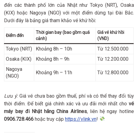
đến các thành phố lớn của Nhật như Tokyo (NRT), Osaka
(KIX) hoặc Nagoya (NGO) với một điểm dừng tại Đài Bắc.
Dưới đây là bảng giá tham khảo vé khứ hồi:
Thời gian bay (bao gồm quá
Giá vé khứ hồi
Điểm đến
cảnh)
(VND)
Tokyo (NRT)
Khoảng 8h – 10h
Từ 12.500.000
Osaka (KIX)
Khoảng 8h – 9h
Từ 12.200.000
Nagoya
Khoảng 9h – 11h
Từ 12.800.000
(NGO)
Lưu ý
: Giá vé chưa bao gồm thuế, phí và có thể thay đổi tùy
thời điểm. Để biết giá chính xác và ưu đãi mới nhất cho
vé
máy bay đi Nhật hãng China Airlines
, liên hệ ngay hotline
0906.728.466
hoặc truy cập
https://vlink.vn
!