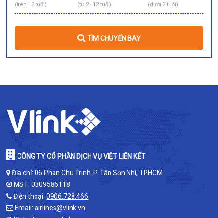
(trên 12 tuổi)
(từ 2 - 12 tuổi)
(dưới 2 tuổi)
TÌM CHUYẾN BAY
CÔNG TY CỔ PHẦN DỊCH VỤ VIỆT LIÊN KẾT
Địa chỉ: 06 Phan Chu Trinh, P. Tân Sơn Nhì, TPHCM
MST: 0309586118
Điện thoại:
0906.728.466
Email:
airlines@vlink.vn