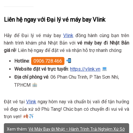
Liên hệ ngay với Đại lý vé máy bay Vlink
Hãy để Đại lý vé máy bay
Vlink
đồng hành cùng bạn trên
hành trình khám phá Nhật Bản với
vé máy bay đi Nhật Bản
giá rẻ
! Liên hệ ngay để đặt vé và nhận hỗ trợ nhanh chóng:
Hotline
:
0906.728.466
Website đặt vé trực tuyến
:
https://vlink.vn
Địa chỉ phòng vé
: 06 Phan Chu Trinh, P Tân Sơn Nhì,
TP.HCM
Đặt vé tại
Vlink
ngay hôm nay và chuẩn bị vali để tận hưởng
vẻ đẹp của xứ sở Phù Tang! Chúc bạn có chuyến đi vui vẻ và
trọn vẹn!
Xem thêm:
Vé Máy Bay Đi Nhật – Hành Trình Trải Nghiệm Xứ Sở