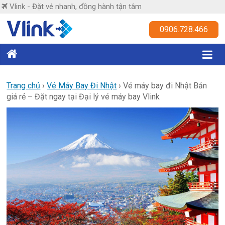
Skip
Vlink - Đặt vé nhanh, đồng hành tận tâm
to
content
Vlink
0906.728.466
Đặt
vé
nhanh,
Trang chủ
›
Vé Máy Bay Đi Nhật
›
Vé máy bay đi Nhật Bản
giá rẻ – Đặt ngay tại Đại lý vé máy bay Vlink
đồng
hành
tận
tâm