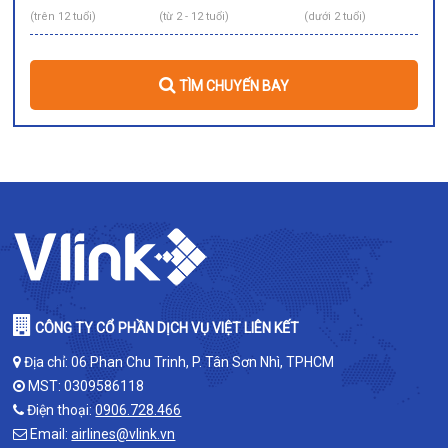
(trên 12 tuổi)
(từ 2 - 12 tuổi)
(dưới 2 tuổi)
TÌM CHUYẾN BAY
CÔNG TY CỔ PHẦN DỊCH VỤ VIỆT LIÊN KẾT
Địa chỉ: 06 Phan Chu Trinh, P. Tân Sơn Nhì, TPHCM
MST: 0309586118
Điện thoại:
0906.728.466
Email:
airlines@vlink.vn