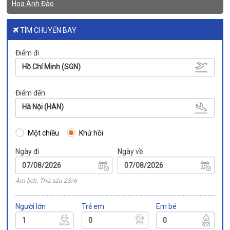
Hoa Anh Đào
TÌM CHUYẾN BAY
Điểm đi
Hồ Chí Minh (SGN)
Điểm đến
Hà Nội (HAN)
Một chiều
Khứ hồi
Ngày đi
Ngày về
Âm lịch: Thứ sáu 25/6
Người lớn
Trẻ em
Em bé