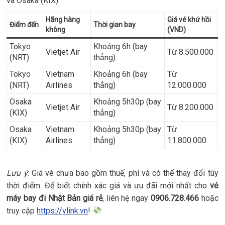
và Osaka (KIX):
Hãng hàng
Giá vé khứ hồi
Điểm đến
Thời gian bay
không
(VND)
Tokyo
Khoảng 6h (bay
Vietjet Air
Từ 8.500.000
(NRT)
thẳng)
Tokyo
Vietnam
Khoảng 6h (bay
Từ
(NRT)
Airlines
thẳng)
12.000.000
Osaka
Khoảng 5h30p (bay
Vietjet Air
Từ 8.200.000
(KIX)
thẳng)
Osaka
Vietnam
Khoảng 5h30p (bay
Từ
(KIX)
Airlines
thẳng)
11.800.000
Lưu ý
: Giá vé chưa bao gồm thuế, phí và có thể thay đổi tùy
thời điểm. Để biết chính xác giá và ưu đãi mới nhất cho
vé
máy bay đi Nhật Bản giá rẻ
, liên hệ ngay
0906.728.466
hoặc
truy cập
https://vlink.vn
!