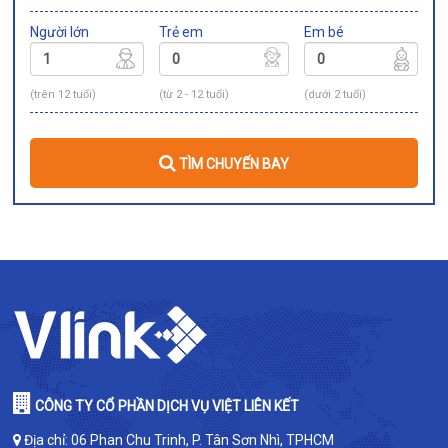
Người lớn
Trẻ em
Em bé
(trên 12 tuổi)
(từ 2 - 12 tuổi)
(dưới 2 tuổi)
TÌM CHUYẾN BAY
CÔNG TY CỔ PHẦN DỊCH VỤ VIỆT LIÊN KẾT
Địa chỉ: 06 Phan Chu Trinh, P. Tân Sơn Nhì, TPHCM