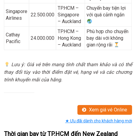
TP.HCM –
Chuyến bay tiện lợi
Singapore
22.500.000
Singapore
với quá cảnh ngắn
Airlines
– Auckland
TP.HCM –
Phù hợp cho chuyến
Cathay
24.000.000
Hong Kong
bay dài với không
Pacific
– Auckland
gian rộng rãi
Lưu ý: Giá vé trên mang tính chất tham khảo và có thể
thay đổi tùy vào thời điểm đặt vé, hạng vé và các chương
trình khuyến mãi của hãng.
Xem giá vé Online
★ Ưu đãi dành cho khách hàng mới
Thời gian bay từ TP.HCM đến New Zealand