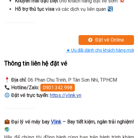
Khuyến mãi đặc biệt
cho khách hàng đặt vé sớm
Hỗ trợ thủ tục visa
và các dịch vụ liên quan
Đặt vé Online
★ Ưu đãi dành cho khách hàng mới
Thông tin liên hệ đặt vé
Địa chỉ:
06 Phan Chu Trinh, P Tân Sơn Nhì, TPHCM
Hotline/Zalo:
0901.342.998
Đặt vé trực tuyến:
https://vlink.vn
Đại lý vé máy bay
Vlink
– Bay tiết kiệm, ngàn trải nghiệm!
Hãy để chúng tôi đồng hành cùng bạn trên hành trình khám