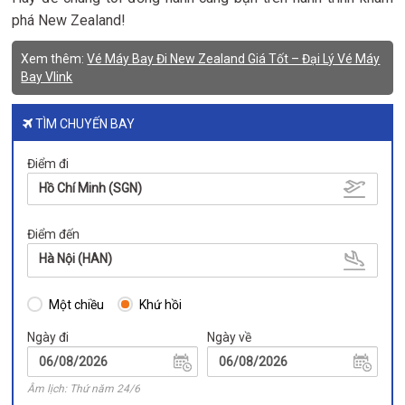
phá New Zealand!
Xem thêm:
Vé Máy Bay Đi New Zealand Giá Tốt – Đại Lý Vé Máy
Bay Vlink
TÌM CHUYẾN BAY
Điểm đi
Hồ Chí Minh (SGN)
Điểm đến
Hà Nội (HAN)
Một chiều
Khứ hồi
Ngày đi
Ngày về
Âm lịch: Thứ năm 24/6