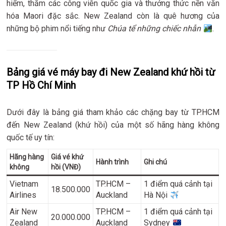
hiểm, thăm các công viên quốc gia và thưởng thức nền văn
hóa Maori đặc sắc. New Zealand còn là quê hương của
những bộ phim nổi tiếng như
Chúa tể những chiếc nhẫn
.
Bảng giá vé máy bay đi New Zealand khứ hồi từ
TP Hồ Chí Minh
Dưới đây là bảng giá tham khảo các chặng bay từ TP.HCM
đến New Zealand (khứ hồi) của một số hãng hàng không
quốc tế uy tín:
Hãng hàng
Giá vé khứ
Hành trình
Ghi chú
không
hồi (VNĐ)
Vietnam
TP.HCM –
1 điểm quá cảnh tại
18.500.000
Airlines
Auckland
Hà Nội
Air New
TP.HCM –
1 điểm quá cảnh tại
20.000.000
Zealand
Auckland
Sydney