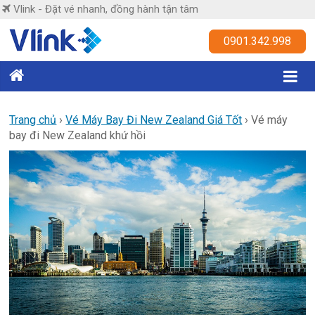
Skip
Vlink - Đặt vé nhanh, đồng hành tận tâm
to
content
Vlink
0901.342.998
Đặt
vé
nhanh,
Trang chủ
›
Vé Máy Bay Đi New Zealand Giá Tốt
›
Vé máy
bay đi New Zealand khứ hồi
đồng
hành
tận
tâm