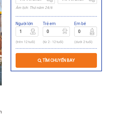
Âm lịch: Thứ năm 24/6
Người lớn
Trẻ em
Em bé
(trên 12 tuổi)
(từ 2 - 12 tuổi)
(dưới 2 tuổi)
TÌM CHUYẾN BAY
m