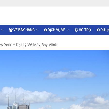
VÉ BAY HÃNG
DỊCH VỤ VÉ
HỖ TRỢ
DU L
w York – Đại Lý Vé Máy Bay Vlink