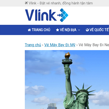
Skip
Vlink - Đặt vé nhanh, đồng hành tận tâm
to
content
Vlink
Đặt
TRANG CHỦ
VÉ NỘI ĐỊA
VÉ QUỐC TẾ
vé
nhanh,
Trang chủ
›
Vé Máy Bay Đi Mỹ
›
Vé Máy Bay Đi Ne
đồng
hành
tận
tâm