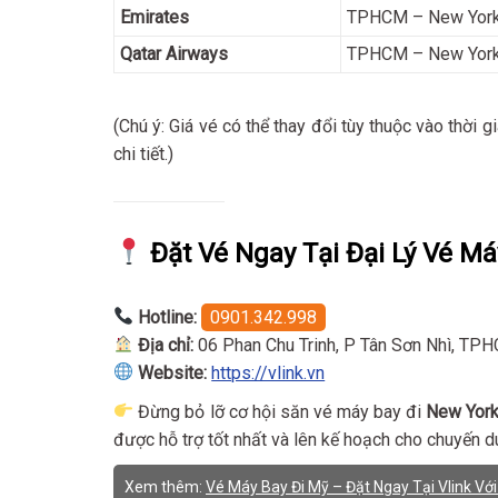
Emirates
TPHCM – New Yor
Qatar Airways
TPHCM – New Yor
(Chú ý: Giá vé có thể thay đổi tùy thuộc vào thời g
chi tiết.)
Đặt Vé Ngay Tại Đại Lý Vé Má
Hotline:
0901.342.998
Địa chỉ:
06 Phan Chu Trinh, P Tân Sơn Nhì, TP
Website:
https://vlink.vn
Đừng bỏ lỡ cơ hội săn vé máy bay đi
New Yor
được hỗ trợ tốt nhất và lên kế hoạch cho chuyến d
Xem thêm:
Vé Máy Bay Đi Mỹ – Đặt Ngay Tại Vlink Với