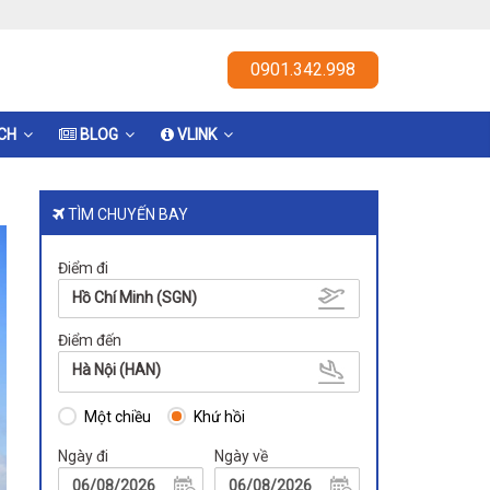
0901.342.998
ỊCH
BLOG
VLINK
TÌM CHUYẾN BAY
Điểm đi
Hồ Chí Minh (SGN)
Điểm đến
Hà Nội (HAN)
Một chiều
Khứ hồi
Ngày đi
Ngày về